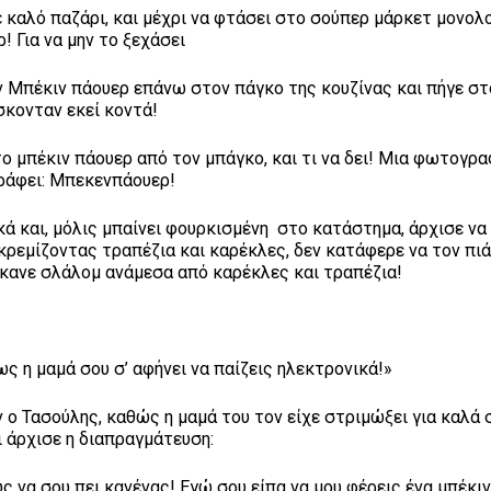
λό παζάρι, και μέχρι να φτάσει στο σούπερ μάρκετ μονολο
 Για να μην το ξεχάσει
έκιν πάουερ επάνω στον πάγκο της κουζίνας και πήγε στ
κονταν εκεί κοντά!
μπέκιν πάουερ από τον μπάγκο, και τι να δει! Μια φωτογρα
γράφει: Μπεκενπάουερ!
και, μόλις μπαίνει φουρκισμένη στο κατάστημα, άρχισε να 
ι γκρεμίζοντας τραπέζια και καρέκλες, δεν κατάφερε να το
 σλάλομ ανάμεσα από καρέκλες και τραπέζια!
 μαμά σου σ’ αφήνει να παίζεις ηλεκτρονικά!»
ασούλης, καθώς η μαμά του τον είχε στριμώξει για καλά 
ι άρχισε η διαπραγμάτευση:
σου πει κανένας! Εγώ σου είπα να μου φέρεις ένα μπέκιν