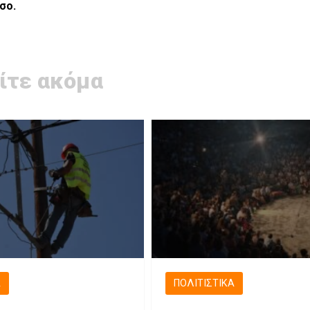
ισο.
ίτε ακόμα
Ά
ΠΟΛΙΤΙΣΤΙΚΆ