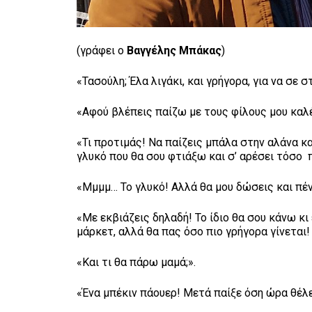
(γράφει ο
Βαγγέλης Μπάκας
)
«Τασούλη; Έλα λιγάκι, και γρήγορα, για να σε 
«Αφού βλέπεις παίζω με τους φίλους μου καλέ
«Τι προτιμάς! Να παίζεις μπάλα στην αλάνα κ
γλυκό που θα σου φτιάξω και σ’ αρέσει τόσο 
«Μμμμ… Το γλυκό! Αλλά θα μου δώσεις και πέν
«Με εκβιάζεις δηλαδή! Το ίδιο θα σου κάνω κι
μάρκετ, αλλά θα πας όσο πιο γρήγορα γίνεται!
«Και τι θα πάρω μαμά;».
«Ένα μπέκιν πάουερ! Μετά παίξε όση ώρα θέλε