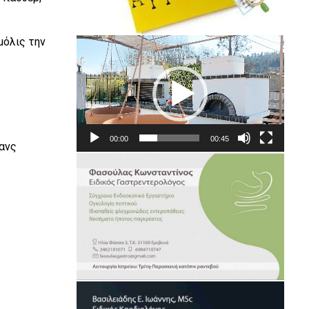
όλις την
Πρόγραμμα
Αναπαραγωγής
Βίντεο
00:00
00:45
ανς