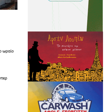
το ωραίο
ύπερ