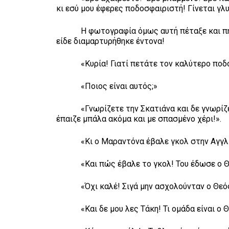
κι εσύ μου έφερες ποδοσφαιριστή! Γίνεται γλ
Η φωτογραφία όμως αυτή πέταξε και πήγε σ
είδε διαμαρτυρήθηκε έντονα!
«Κυρία! Γιατί πετάτε τον καλύτερο ποδοσ
«Ποιος είναι αυτός;»
«Γνωρίζετε την Σκατιάνα και δε γνωρίζετε
έπαιζε μπάλα ακόμα και με σπασμένο χέρι!».
«Κι ο Μαραντόνα έβαλε γκολ στην Αγγλία με
«Και πώς έβαλε το γκολ! Του έδωσε ο Θεό
«Όχι καλέ! Σιγά μην ασχολούνταν ο Θεός 
«Και δε μου λες Τάκη! Τι ομάδα είναι ο Θε