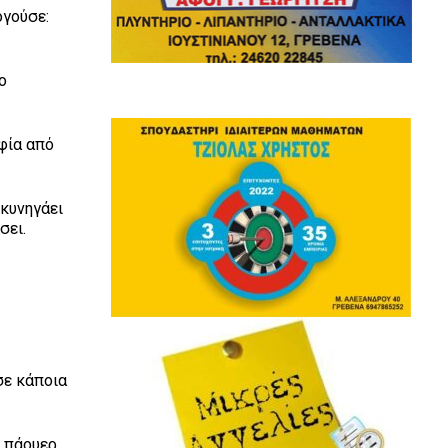
γούσε:
ο
φία από
κυνηγάει
ν πιάσει.
σε κάποια
 πάουερ,