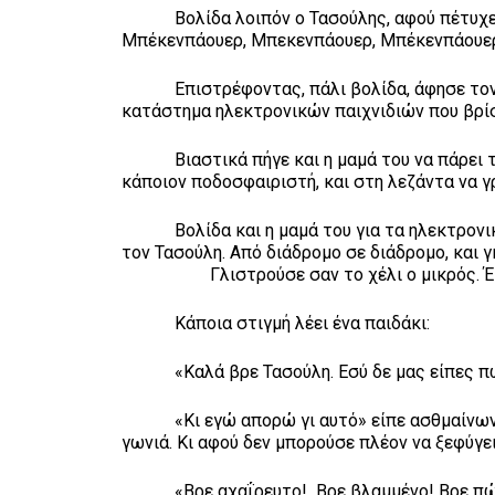
Βολίδα λοιπόν ο Τασούλης, αφού πέτυχε κα
Μπέκενπάουερ, Μπεκενπάουερ, Μπέκενπάουερ!
Επιστρέφοντας, πάλι βολίδα, άφησε τον Μπ
κατάστημα ηλεκτρονικών παιχνιδιών που βρίσ
Βιαστικά πήγε και η μαμά του να πάρει το 
κάποιον ποδοσφαιριστή, και στη λεζάντα να 
Βολίδα και η μαμά του για τα ηλεκτρονικά 
τον Τασούλη. Από διάδρομο σε διάδρομο, κα
Γλιστρούσε σαν το χέλι ο μικρός. Έκανε
Κάποια στιγμή λέει ένα παιδάκι:
«Καλά βρε Τασούλη. Εσύ δε μας είπες πως η
«Κι εγώ απορώ γι αυτό» είπε ασθμαίνων ο Τ
γωνιά. Κι αφού δεν μπορούσε πλέον να ξεφύγε
«Βρε αχαΐρευτο! Βρε βλαμμένο! Βρε πώς να 