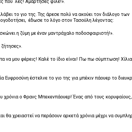
 που λές! Αμάρτησες φίλε!».
ι το γιο της. Της άρεσε πολύ να ακούει τον διάλογο των
λογοδοτήσει, έδωσε το λόγο στον Τασούλη λέγοντας:
ώνει η ζύμη με έναν μαντράχαλο ποδοσφαιριστή!».
ζήτησες».
να μου φέρεις! Καλέ το ίδιο είναι! Πω πω σύμπτωση! Χίλι
Ευφροσύνη έστελνε το γιο της για μπέκιν πάουερ το διευκρί
ου χρόνια ο Φρανς Μπεκενπάουερ! Ένας από τους κορυφαίους,
α χρειαστεί να περάσουν αρκετά χρόνια μέχρι να συμπληρ