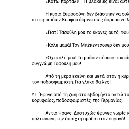
«Κάτω παρτάλι!… Τι βλακείες είναι αυτές
Η κυρία Ευφροσύνη δεν βιάστηκε να συλλάβε
πιτσιρικάδων Κι αφού έκρινε πως έπρεπε να 
«Γιατί Τασούλη μου το έκανες αυτό; Φουσκ
«Καλέ μαμά! Τον Μπέκεντάουερ δεν μου 
«Όχι καλό μου! Τα μπέκιν πάουερ σου είπα 
συγγνώμη Τασούλη μου!
Από τη μέρα εκείνη και μετά, όταν η κυρία 
τον ποδοσφαιριστή; Για γλυκό θα λες!
Υ.Γ. Έφυγε από τη ζωή στα εβδομήντα οκτώ τ
κορυφαίος, ποδοσφαιριστές της Γερμανίας.
Αντίο Φρανς. Δυστυχώς έφυγες νωρίς και θ
πάλι εκείνη την άπαιχτη ομάδα στον ουρανό!