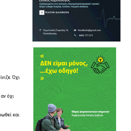
α
νιζε. Όχι
 αν όχι
ωθεί και