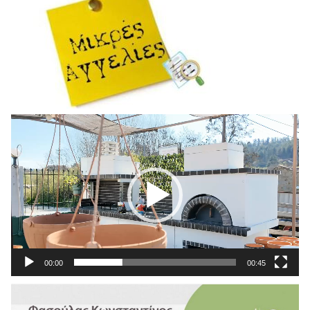
Πρόγραμμα
Αναπαραγωγής
Βίντεο
00:00
00:45