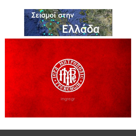
Σε απόγνωση λόγω αδέσποτων
6 Αυγούστου 2026
ΔΙΑΚΟΠΗ ΗΛΕΚΤΡΙΚΟΥ ΡΕΥΜΑΤΟΣ
6 Αυγούστου 2026
Ολοκληρώνεται η ασφαλτόστρωση της οδού Περιβόλι –
Αβδέλλα
6 Αυγούστου 2026
H παραδοχή λαθών είναι (και) δύναμη
5 Αυγούστου 2026
Ο ΑΝΔΡΕΑΣ ΑΣΛΑΝΙΔΗΣ ΣΥΝΕΧΙΖΕΙ ΣΤΟΝ ΠΡΩΤΕΑ
ΓΡΕΒΕΝΩΝ
5 Αυγούστου 2026
Ευχαριστήριο Εκπολιτιστικού Συλλόγου Ταξιάρχη προς κ.
Παρασχάκη Αθανάσιο
5 Αυγούστου 2026
Διακοπή υδροδότησης του Α΄ κλάδου ύδρευσης