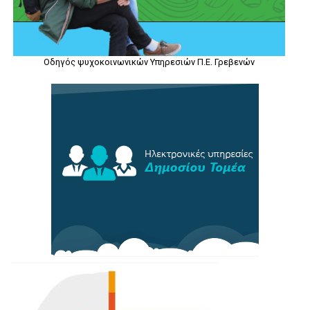
Οδηγός ψυχοκοινωνικών Υπηρεσιών Π.Ε. Γρεβενών