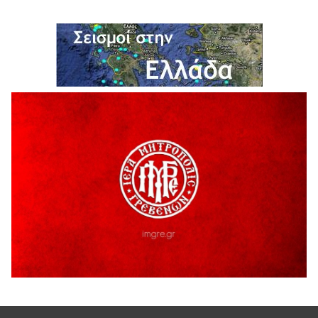
ΔΙΑΚΟΠΗ ΗΛΕΚΤΡΙΚΟΥ ΡΕΥΜΑΤΟΣ
6 Αυγούστου 2026
Ολοκληρώνεται η ασφαλτόστρωση της οδού Περιβόλι –
Αβδέλλα
6 Αυγούστου 2026
H παραδοχή λαθών είναι (και) δύναμη
5 Αυγούστου 2026
Ο ΑΝΔΡΕΑΣ ΑΣΛΑΝΙΔΗΣ ΣΥΝΕΧΙΖΕΙ ΣΤΟΝ ΠΡΩΤΕΑ
ΓΡΕΒΕΝΩΝ
5 Αυγούστου 2026
Ευχαριστήριο Εκπολιτιστικού Συλλόγου Ταξιάρχη προς κ.
Παρασχάκη Αθανάσιο
5 Αυγούστου 2026
Διακοπή υδροδότησης του Α΄ κλάδου ύδρευσης
5 Αυγούστου 2026
Η Marseaux στα Γρεβενά για μια μοναδική συναυλία
5 Αυγούστου 2026