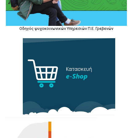
Οδηγός ψυχοκοινωνικών Υπηρεσιών Π.Ε. Γρεβενών