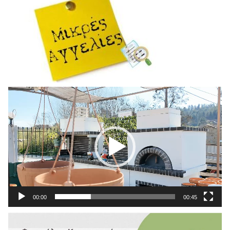
Πρόγραμμα
Αναπαραγωγής
Βίντεο
00:00
00:45