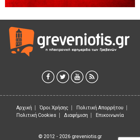
Παρασχάκη Αθανάσιο
5 Αυγούστου 2026
Διακοπή υδροδότησης του Α΄ κλάδου ύδρευσης
5 Αυγούστου 2026
Η Marseaux στα Γρεβενά για μια μοναδική συναυλία
5 Αυγούστου 2026
Θερινό Σινεμά στο πλαίσιο του «Πολιτιστικού
Καλοκαιριού 2026» με την βραβευμένη ταινία «Μικρές
Ανάσες».
5 Αυγούστου 2026
Αρχική
Όροι Χρήσης
Πολιτική Απορρήτου
Πολιτική Cookies
Διαφήμιση
Επικοινωνία
© 2012 - 2026 greveniotis.gr