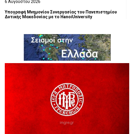
6 Αυγούστου 2026
Υπογραφή Μνημονίου Συνεργασίας του Πανεπιστημίου
Δυτικής Μακεδονίας με το HanoiUniversity
6 Αυγούστου 2026
Σε απόγνωση λόγω αδέσποτων
6 Αυγούστου 2026
ΔΙΑΚΟΠΗ ΗΛΕΚΤΡΙΚΟΥ ΡΕΥΜΑΤΟΣ
6 Αυγούστου 2026
Ολοκληρώνεται η ασφαλτόστρωση της οδού Περιβόλι –
Αβδέλλα
6 Αυγούστου 2026
H παραδοχή λαθών είναι (και) δύναμη
5 Αυγούστου 2026
Ο ΑΝΔΡΕΑΣ ΑΣΛΑΝΙΔΗΣ ΣΥΝΕΧΙΖΕΙ ΣΤΟΝ ΠΡΩΤΕΑ
ΓΡΕΒΕΝΩΝ
5 Αυγούστου 2026
Ευχαριστήριο Εκπολιτιστικού Συλλόγου Ταξιάρχη προς κ.