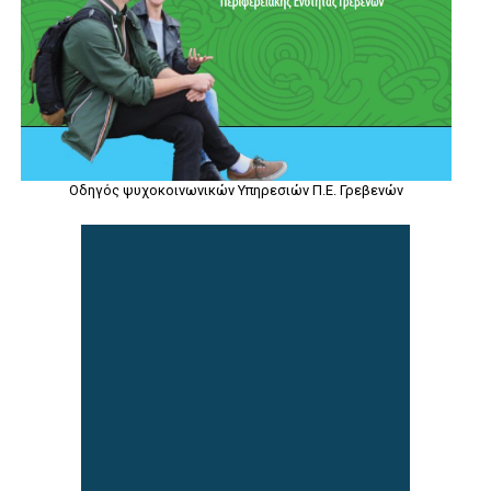
Οδηγός ψυχοκοινωνικών Υπηρεσιών Π.Ε. Γρεβενών