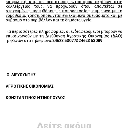
επιφυλακή και, σε περίπτωση εντοπισμού ακρίδων στις
καλλιέργειές τους, να προχωρούν όπου απαιτείται σε
στοχευμένες παρεμβάσεις φυτοπροστασίας, σύμφωνα με τη
νομοθεσία, χρησιμοποιώντας εγκεκριμένα σκευάσματα και με
σεβασμό στο περιβάλλον και τη δημόσια υγεία.
Για περισσότερες πληροφορίες, οι ενδιαφερόμενοι μπορούν να
επικοινωνούν με τη Διεύθυνση Αγροτικής Οικονομίας (ΔΑΟ)
Γρεβενών στα τηλέφωνα
:24623 53077
&
24623 53089
Ο
ΔΙΕΥΘΥΝΤΗΣ
ΑΓΡΟΤΙΚΗΣ ΟΙΚΟΝΟΜΙΑΣ
ΚΩΝΣΤΑΝΤΙΝΟΣ ΝΤΙΝΟΠΟΥΛΟΣ
Δείτε ακόμα