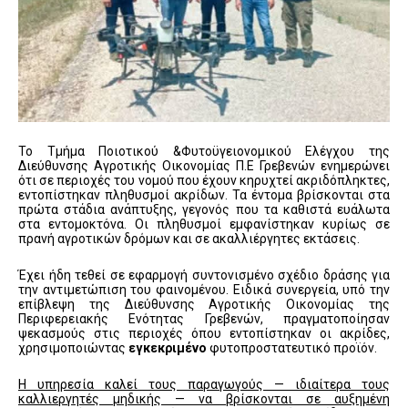
Το Τμήμα Ποιοτικού &Φυτοϋγειονομικού Ελέγχου της
Διεύθυνσης Αγροτικής Οικονομίας Π.Ε Γρεβενών ενημερώνει
ότι σε περιοχές του νομού που έχουν κηρυχτεί ακριδόπληκτες,
εντοπίστηκαν πληθυσμοί ακρίδων. Τα έντομα βρίσκονται στα
πρώτα στάδια ανάπτυξης, γεγονός που τα καθιστά ευάλωτα
στα εντομοκτόνα. Οι πληθυσμοί εμφανίστηκαν κυρίως σε
πρανή αγροτικών δρόμων και σε ακαλλιέργητες εκτάσεις.
Έχει ήδη τεθεί σε εφαρμογή συντονισμένο σχέδιο δράσης για
την αντιμετώπιση του φαινομένου. Ειδικά συνεργεία, υπό την
επίβλεψη της Διεύθυνσης Αγροτικής Οικονομίας της
Περιφερειακής Ενότητας Γρεβενών, πραγματοποίησαν
ψεκασμούς στις περιοχές όπου εντοπίστηκαν οι ακρίδες,
χρησιμοποιώντας
εγκεκριμένο
φυτοπροστατευτικό προϊόν.
Η υπηρεσία καλεί τους παραγωγούς — ιδιαίτερα τους
καλλιεργητές μηδικής — να βρίσκονται σε αυξημένη