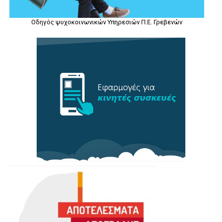
Οδηγός ψυχοκοινωνικών Υπηρεσιών Π.Ε. Γρεβενών