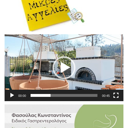
Πρόγραμμα
Αναπαραγωγής
Βίντεο
00:00
00:45