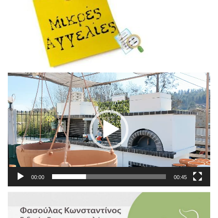
Πρόγραμμα
Αναπαραγωγής
Βίντεο
00:00
00:45