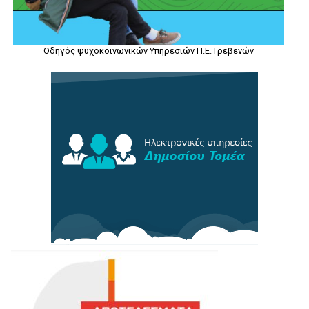
Οδηγός ψυχοκοινωνικών Υπηρεσιών Π.Ε. Γρεβενών