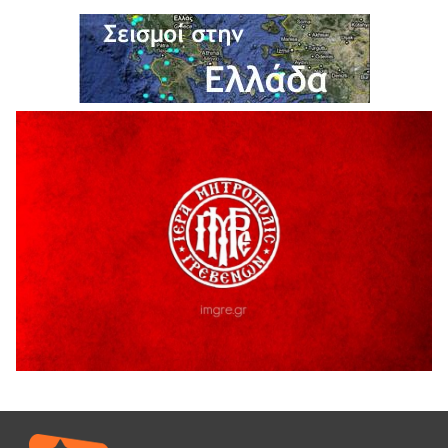
6 Αυγούστου 2026
Ολοκληρώνεται η ασφαλτόστρωση της οδού Περιβόλι –
Αβδέλλα
6 Αυγούστου 2026
H παραδοχή λαθών είναι (και) δύναμη
5 Αυγούστου 2026
Ο ΑΝΔΡΕΑΣ ΑΣΛΑΝΙΔΗΣ ΣΥΝΕΧΙΖΕΙ ΣΤΟΝ ΠΡΩΤΕΑ
ΓΡΕΒΕΝΩΝ
5 Αυγούστου 2026
Ευχαριστήριο Εκπολιτιστικού Συλλόγου Ταξιάρχη προς κ.
Παρασχάκη Αθανάσιο
5 Αυγούστου 2026
Διακοπή υδροδότησης του Α΄ κλάδου ύδρευσης
5 Αυγούστου 2026
Η Marseaux στα Γρεβενά για μια μοναδική συναυλία
5 Αυγούστου 2026