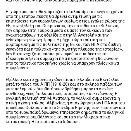
ΑΕΠ και το 43% της παγκόσμιας παραγωγής πετρελαίου.
Η χώρα μας που θα γιορτάζει το καλοκαίρι τα πενήντα χρόνια
από τη μεταπολίτευση θα βρεθεί αντιμέτωπη με τις
επιπτώσεις των ευρωκλογών κυρίως στις μεγάλες χώρες της
ΕΕ, την εξέλιξη του Ουκρανικού, την αστάθεια στα Βαλκάνια,
την απρόβλεπτη Τουρκία μέσα σε αυτό τον κυκεώνα των
ανακατατάξεων, τις εξελίξεις στην Μ. Ανατολή και την
ενδεχόμενη εκλογή Τραμπ. Η μέχρι τώρα ταύτιση και
συμπόρευση με τις πολιτικές της ΕΕ και των ΗΠΑ στα διεθνή
γεγονότα και η πολιτική «της σωστής πλευράς της ιστορίας»,
δεν θα συνεχίζεται επάπειρον αφού οι ομοιδεάτες και
ιδεολογικοί ξένοι σύμμαχοι ή θα περιοριστούν ή θα φύγουν
από το πολιτικό προσκήνιο χωρίς να υπάρχουν πλέον κοινά
συμφέροντα.
Εξάλλου εκατό χρόνια σχεδόν πίσω η Ελλάδα του Βενιζέλου
μετά το τέλος του Α΄ΠΠ (1918-20) και στο σκληρό παζάρι των
μεταπολεμικών διευθετήσεων βρέθηκε μπροστά σε νέες
συνθήκες, νέες διπλωματικές ισσοροπίες και κινδύνους. Η
αγγλική πολιτική στη Μ. Ανατολή, τα γαλλικά συμφέροντα, η
στενή σχέση Ιταλίας -Αλβανίας, η αποχώρηση των ΗΠΑ και του
προέδρου Ουίλσων από το Συνέδριο Ειρήνης των Παρισίων και
από τα ευρωπαϊκά δρώμενα επηρέασαν σημαντικά τα ελληνικά
συμφέροντα συμβάλοντας και αυτά στην Μικρασιατική
καταστροφή. Η ιστορία πάντα διδάσκει.