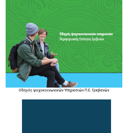
Οδηγός ψυχοκοινωνικών Υπηρεσιών Π.Ε. Γρεβενών