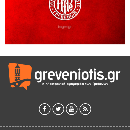
5 Αυγούστου 2026
Η Marseaux στα Γρεβενά για μια μοναδική συναυλία
5 Αυγούστου 2026
Θερινό Σινεμά στο πλαίσιο του «Πολιτιστικού
Καλοκαιριού 2026» με την βραβευμένη ταινία «Μικρές
Ανάσες».
5 Αυγούστου 2026
Γρεβενά: Συνελήφθη 18χρονος αλλοδαπός, για κλοπή
εξοπλισμού γυμναστηρίου
5 Αυγούστου 2026
ΑΗ ΛΑΟΣ | 5 Αυγούστου | Υπαίθριο Θέατρο “Καστράκι”,
Γρεβενά
5 Αυγούστου 2026
41η Γιορτή Κρασιού στο Τρίκωμο – «Γιορτή Παράδοσης»
5 Αυγούστου 2026