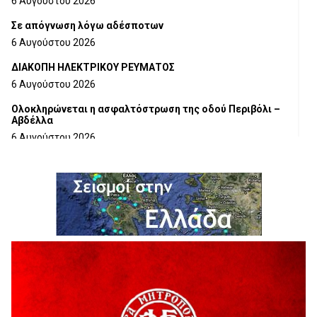
6 Αυγούστου 2026
Σε απόγνωση λόγω αδέσποτων
6 Αυγούστου 2026
ΔΙΑΚΟΠΗ ΗΛΕΚΤΡΙΚΟΥ ΡΕΥΜΑΤΟΣ
6 Αυγούστου 2026
Ολοκληρώνεται η ασφαλτόστρωση της οδού Περιβόλι –
Αβδέλλα
6 Αυγούστου 2026
H παραδοχή λαθών είναι (και) δύναμη
5 Αυγούστου 2026
Ο ΑΝΔΡΕΑΣ ΑΣΛΑΝΙΔΗΣ ΣΥΝΕΧΙΖΕΙ ΣΤΟΝ ΠΡΩΤΕΑ
ΓΡΕΒΕΝΩΝ
5 Αυγούστου 2026
Ευχαριστήριο Εκπολιτιστικού Συλλόγου Ταξιάρχη προς κ.
Παρασχάκη Αθανάσιο
5 Αυγούστου 2026
Διακοπή υδροδότησης του Α΄ κλάδου ύδρευσης