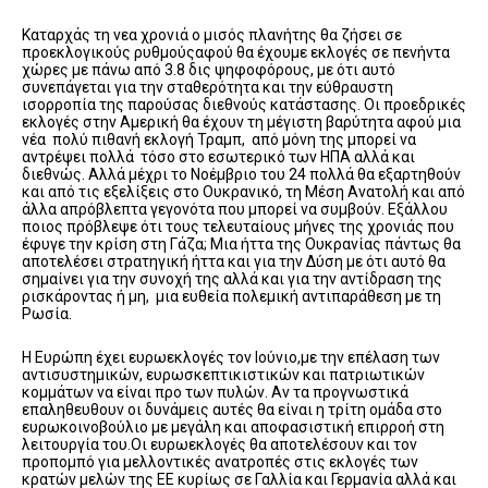
Καταρχάς τη νεα χρονιά ο μισός πλανήτης θα ζήσει σε
προεκλογικούς ρυθμούςαφού θα έχουμε εκλογές σε πενήντα
χώρες με πάνω από 3.8 δις ψηφοφόρους, με ότι αυτό
συνεπάγεται για την σταθερότητα και την εύθραυστη
ισορροπία της παρούσας διεθνούς κατάστασης. Οι προεδρικές
εκλογές στην Αμερική θα έχουν τη μέγιστη βαρύτητα αφού μια
νέα πολύ πιθανή εκλογή Τραμπ, από μόνη της μπορεί να
αντρέψει πολλά τόσο στο εσωτερικό των ΗΠΑ αλλά και
διεθνώς. Αλλά μέχρι το Νοέμβριο του 24 πολλά θα εξαρτηθούν
και από τις εξελίξεις στο Ουκρανικό, τη Μέση Ανατολή και από
άλλα απρόβλεπτα γεγονότα που μπορεί να συμβούν. Εξάλλου
ποιος πρόβλεψε ότι τους τελευταίους μήνες της χρονιάς που
έφυγε την κρίση στη Γάζα; Μια ήττα της Ουκρανίας πάντως θα
αποτελέσει στρατηγική ήττα και για την Δύση με ότι αυτό θα
σημαίνει για την συνοχή της αλλά και για την αντίδραση της
ρισκάροντας ή μη, μια ευθεία πολεμική αντιπαράθεση με τη
Ρωσία.
Η Ευρώπη έχει ευρωεκλογές τον Ιούνιο,με την επέλαση των
αντισυστημικών, ευρωσκεπτικιστικών και πατριωτικών
κομμάτων να είναι προ των πυλών. Αν τα προγνωστικά
επαληθευθουν οι δυνάμεις αυτές θα είναι η τρίτη ομάδα στο
ευρωκοινοβούλιο με μεγάλη και αποφασιστική επιρροή στη
λειτουργία του.Οι ευρωεκλογές θα αποτελέσουν και τον
προπομπό για μελλοντικές ανατροπές στις εκλογές των
κρατών μελών της ΕΕ κυρίως σε Γαλλία και Γερμανία αλλά και