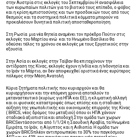
στην Αυστρία στις εκλογές του Σεπτεμβρίου.Η ανασφάλεια
των ευρωπαίων πολιτών για το βιοτικό τους επίπεδο, ο φόβος
και η κρίση εμπιστοσύνης και των προσδοκιών τους από τους
θεσμούς και τα συστημικά πολιτικά κόμματα μπορούν να
προκαλέσουν δυνητικά πολιτική αποσταθεροποίηση.
Στη Ρωσία μια νέα θητεία αναμένει τον πρόεδρο Πούτιν στις
εκλογές του Μαρτίου ενώ και το Ηνωμένο Βασίλειο θα
οδεύσει τέλος το χρόνου σε εκλογές με τους Εργατικούς στην
εξουσία.
Στην Ασία οι εκλογές στην Ταϊβαν θα επιταχύνουν την
αντίδραση της Κίνας, εκλογές έχουν η Ινδία και η Ινδονησία και
το Ιράν το Μάρτιο, αν δεν αποφευχθεί οριστικά ένας ευρύτερος
πόλεμος στην Μέση Ανατολή.
Κύρια ζητήματα πολιτικής που κυριαρχούν και θα
κυριαρχήσουν και την επόμενη χρονιά αποτελούν το
μεταναστευτικό (κυρίως για ΗΠΑ και ΕΕ), η κλιματική αλλαγή
και οι φυσικές καταστροφές όπως επίσης και η σταδιακή
αύξηση της γεωπολιτικής και οικονομικής επιρροής της Κίνας
( BRICS, νέος δρόμος του μεταξιού) όπου οι ΗΠΑ χάνουν
σταδιακά αξιοπιστία και αποδοχή.Στην ομάδα των χωρων
BRICSεντάσσονται από 1/1/24 η Σαουδική Αραβία, τα Ηνωμένα
Εμιράτα, το Ιράν, η Αίγυπτος και η Αιθιοπία. Η ομάδα των
χωρών BRICSπλέον αντιπροωπεύει το 30% του παγκόσμιου