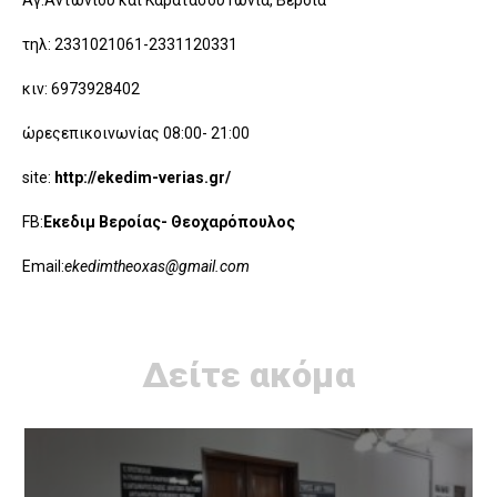
Αγ.Αντωνίου και Καρατάσου Γωνία, Βέροια
τηλ: 2331021061-2331120331
κιν: 6973928402
ώρεςεπικοινωνίας 08:00- 21:00
site:
http://ekedim-verias.gr/
FB:
Εκεδιμ Βεροίας- Θεοχαρόπουλος
Email:
ekedimtheoxas@gmail.com
Δείτε ακόμα