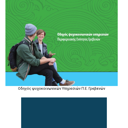
Οδηγός ψυχοκοινωνικών Υπηρεσιών Π.Ε. Γρεβενών