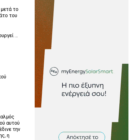
 μετά το
άτο του
ουργεί …
κού
παλμός
μού αυτού
έδινε την
ς, η