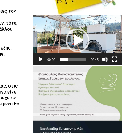
οίες τον
Πρόγραμμα
ν, τότε,
Αναπαραγωγής
άλλοι
Βίντεο
 εξής:
ήν.
00:00
00:45
ίας
, στις
υνα είχε
τρεχε σε
είμενα θα