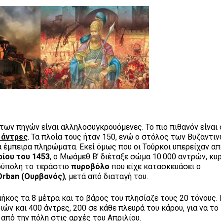
ων πηγών είναι αλληλοσυγκρουόμενες. Το πιο πιθανόν είναι 
 άντρες
. Τα πλοία τους ήταν 150, ενώ ο στόλος των Βυζαντι
α έμπειρα πληρώματα. Εκεί όμως που οι Τούρκοι υπερείχαν α
ίου του 1453
, ο Μωάμεθ Β’ διέταξε σώμα 10.000 αντρών, κυ
ούπολη το τεράστιο
πυροβόλο
που είχε κατασκευάσει ο
Orban (Ουρβανός)
, μετά από διαταγή του.
ήκος τα 8 μέτρα και το βάρος του πλησίαζε τους 20 τόνους. 
ών και 400 άντρες, 200 σε κάθε πλευρά του κάρου, για να το
πό την πόλη στις αρχές του Απριλίου.