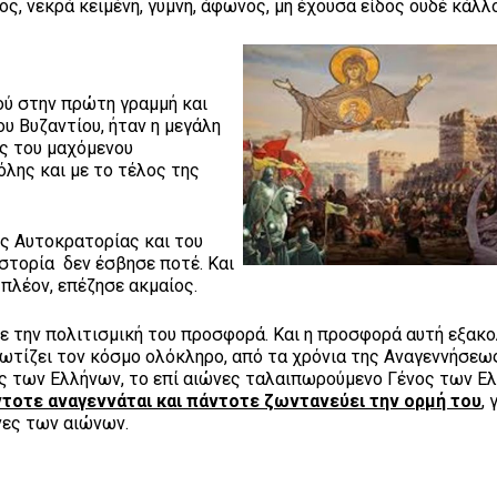
ς, νεκρά κειμένη, γυμνή, άφωνος, μη έχουσα είδος ουδέ κάλλ
ού στην πρώτη γραμμή και
υ Βυζαντίου, ήταν η μεγάλη
ς του μαχόμενου
λης και με το τέλος της
ης Αυτοκρατορίας και του
στορία δεν έσβησε ποτέ. Και
πλέον, επέζησε ακμαίος.
ισε την πολιτισμική του προσφορά. Και η προσφορά αυτή εξακο
 φωτίζει τον κόσμο ολόκληρο, από τα χρόνια της Αναγεννήσεω
ς των Ελλήνων, το επί αιώνες ταλαιπωρούμενο Γένος των Ε
τοτε αναγεννάται και πάντοτε ζωντανεύει την ορμή του
, 
νες των αιώνων.