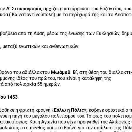
την
Δ’ Σταυροφορία
, αρχίζει η κατάρρευση του Βυζαντίου, που
ουσα ( Κωνσταντινούπολη) με τα περίχωρά της και το Δεσποτ
 βοήθεια από τη Δύση, μέσω της ένωσης των Εκκλησιών, δημι
, μεταξύ ενωτικών και ανθενωτικών.
ό θρόνο του αδιάλλακτου
Μωάμεθ Β`
, στη θέση του διαλλακτι
έμμονης ιδέας του πρώτου, που είναι η κατάληψη της
ά από πολιορκία 55 ημερών.
ΐου 1453
.
θηκε η φρικτή κραυγή «
Εάλω η Πόλις»,
έσβηνε οριστικά ο 
ευε η πηγή του μεγάλου πολιτισμού του. Το φως του πολιτισ
κατακτήσεως. Και η Αγωνία που είχε προηγηθεί της Αλώσεως 
χμαλωσία, στο πένθος και στο θρήνο για την απώλεια της Πόλη