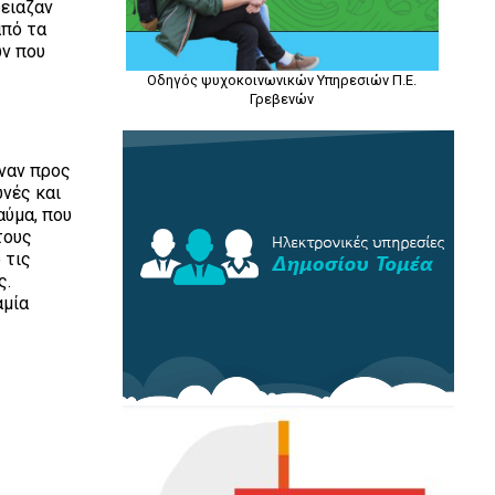
δειαζαν
από τα
ων που
Οδηγός ψυχοκοινωνικών Υπηρεσιών Π.Ε.
Γρεβενών
ιναν προς
ωνές και
αύμα, που
τους
 τις
ς.
αμία