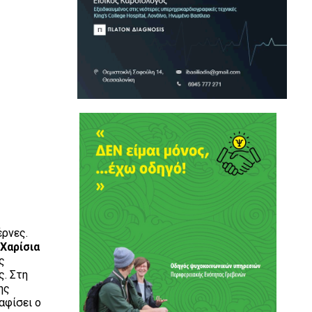
ρνες.
η
Χαρίσια
ς
ς. Στη
ης
αφίσει ο