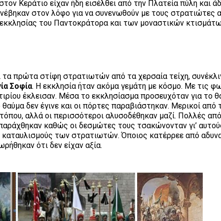
 στον Κεράτιο είχαν ήδη εισέλθει από την Πλατεία πύλη και ά
ανέβηκαν στον λόφο για να συνενωθούν με τους στρατιώτες 
ς εκκλησίας του Παντοκράτορα και των μοναστικών κτισμάτ
αι τα πρώτα στίφη στρατιωτών από τα χερσαία τείχη, συνέκλ
ία Σοφία
. Η εκκλησία ήταν ακόμα γεμάτη με κόσμο. Με τις φ
τιρίου έκλεισαν. Μέσα το εκκλησίασμα προσευχόταν για το θ
θαύμα δεν έγινε και οι πόρτες παραβιάστηκαν. Μερικοί από 
τόπου, αλλά οι περισσότεροι αλυσοδέθηκαν μαζί. Πολλές από
παράχθηκαν καθώς οι δεσμώτες τους τσακώνονταν γι’ αυτού
ς καταυλισμούς των στρατιωτών. Όποιος κατέρρεε από αδυν
ωρήθηκαν ότι δεν είχαν αξία.