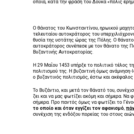
οποία, κατά την φράση του Δούκα «πόλις έρημο
Ο θάνατος του Κωνσταντίνου, ηρωικού μαχητ
τελευταίου αυτοκράτορος του υπερχιλιόχρονο
θυσία της υστάτης ώρας της Πόλης. Ο θάνατο
αυτοκράτορος συνέπεσε με τον θάνατο της Πό
Βυζαντινής Αυτοκρατορίας.
Η 29 Μαΐου 1453 υπήρξε το πολιτικό τέλος τ
πολιτισμού της. Η βυζαντινή όμως ανάμνηση-Ι
ο βυζαντινός πολιτισμός, έστω και ακέφαλος 
Το Βυζάντιο, και μετά τον θάνατό του, συνέχ
ζει και να μας φωτίζει ακόμη και σήμερα. Να
σήμερα. Προ παντός όμως να φωτίζει το Γένο
το οποίο και όταν εγγίζει τον αφανισμό
,
πάν
συνέχιση της ενδόξου πορείας του στους αιώ