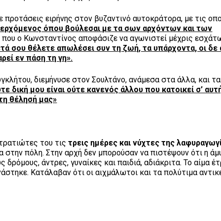
ε προτάσεις ειρήνης στον βυζαντινό αυτοκράτορα, με τις οπ
ερχόμενος όπου βούλεσαι με τα σων αρχόντων και των
, που ο Κωνσταντίνος αποφάσιζε να αγωνιστεί μέχρις εσχάτω
μετά σου θέλετε απωλέσει συν τη ζωή, τα υπάρχοντα, οι δε 
ρεί εν πάση τη γη».
κλήτου, διεμήνυσε στον Σουλτάνο, ανάμεσα στα άλλα, και τα
ε δική μου είναι ούτε κανενός άλλου που κατοικεί σ’ αυτ
τη θέλησή μας»
τρατιώτες του τις
τρεις ημέρες και νύχτες της λαφυραγωγ
α στην πόλη. Στην αρχή δεν μπορούσαν να πιστέψουν ότι η άμ
δρόμους, άντρες, γυναίκες και παιδιά, αδιάκριτα. Το αίμα έ
νάστηκε. Κατάλαβαν ότι οι αιχμάλωτοι και τα πολύτιμα αντικ