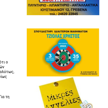
ότι ο
νών
πολύτως,
ρίως
Για τη