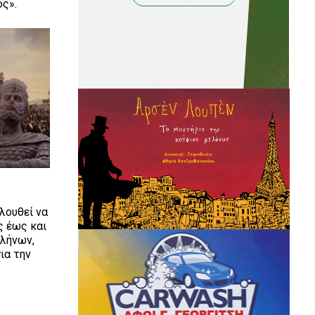
ος».
λουθεί να
ς έως και
λλήνων,
για την