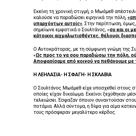
Εκείνη τη χρονική στιγμή, ο Μωάμεθ απέστειλ
καλούσε να παραδώσει ειρηνικά την πόλη,
«απ
υπαρχόντων αυτοίς»
. Στην περίπτωση, όμως
σημείωνε εμφατικά ο Σουλτάνος, «
συ και οι 
κάτοικοι αιχμαλωτισθέντες, θέλουσι διασπα
Ο Αυτοκράτορας, με τη σύμφωνη γνώμη της Συγ
«
Ως προς το να σου παραδώσω την πόλη, ούτ
Αποφασίσαμε από κοινού να πεθάνουμε με 
Η ΛΕΗΛΑΣΙΑ- Η ΣΦΑΓΗ- Η ΣΚΛΑΒΙΑ
Ο Σουλτάνος Μωάμεθ είχε υποσχεθεί στους σ
οποίες είχαν δικαίωμα. Εκείνοι ξεχύθηκαν μέσ
τελειώσει. Έσφαζαν όποιον συναντούσαν στους 
ποτάμια. Αλλά σύντομα, η δίψα για αίμα κατευ
τους πρόσφεραν μεγαλύτερο κέρδος.