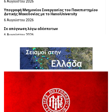
6 Αυγούστου 2026
Υπογραφή Μνημονίου Συνεργασίας του Πανεπιστημίου
Δυτικής Μακεδονίας με το HanoiUniversity
6 Αυγούστου 2026
Σε απόγνωση λόγω αδέσποτων
6 Αυγούστου 2026
ΔΙΑΚΟΠΗ ΗΛΕΚΤΡΙΚΟΥ ΡΕΥΜΑΤΟΣ
6 Αυγούστου 2026
Ολοκληρώνεται η ασφαλτόστρωση της οδού Περιβόλι –
Αβδέλλα
6 Αυγούστου 2026
H παραδοχή λαθών είναι (και) δύναμη
5 Αυγούστου 2026
Ο ΑΝΔΡΕΑΣ ΑΣΛΑΝΙΔΗΣ ΣΥΝΕΧΙΖΕΙ ΣΤΟΝ ΠΡΩΤΕΑ
ΓΡΕΒΕΝΩΝ
5 Αυγούστου 2026
Ευχαριστήριο Εκπολιτιστικού Συλλόγου Ταξιάρχη προς κ.