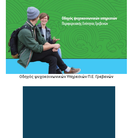
Οδηγός ψυχοκοινωνικών Υπηρεσιών Π.Ε. Γρεβενών