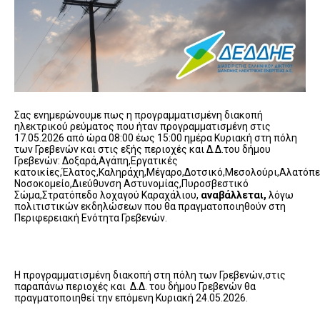
Σας ενημερώνουμε πως η προγραμματισμένη διακοπή
ηλεκτρικού ρεύματος που ήταν προγραμματισμένη στις
17.05.2026 από ώρα 08:00 έως 15:00 ημέρα Κυριακή στη πόλη
των Γρεβενών και στις εξής περιοχές και Δ.Δ.του δήμου
Γρεβενών: Δοξαρά,Αγάπη,Εργατικές
κατοικίες,Έλατος,Καληράχη,Μέγαρο,Δοτσικό,Μεσολούρι,Αλατόπετ
Νοσοκομείο,Διεύθυνση Αστυνομίας,Πυροσβεστικό
Σώμα,Στρατόπεδο λοχαγού Καραχάλιου,
αναβάλλεται,
λόγω
πολιτιστικών εκδηλώσεων που θα πραγματοποιηθούν στη
Περιφερειακή Ενότητα Γρεβενών.
Η προγραμματισμένη διακοπή στη πόλη των Γρεβενών,στις
παραπάνω περιοχές και Δ.Δ. του δήμου Γρεβενών θα
πραγματοποιηθεί την επόμενη Κυριακή 24.05.2026.