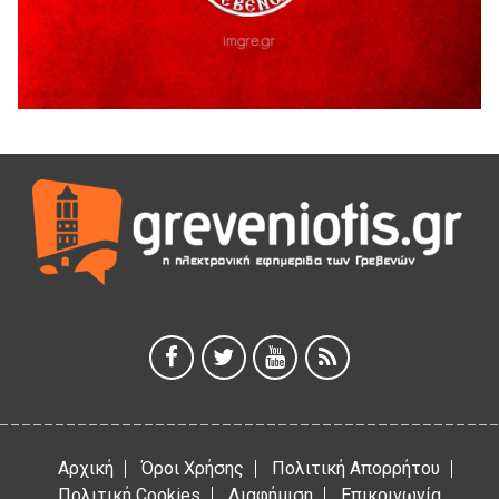
Παρασχάκη Αθανάσιο
5 Αυγούστου 2026
Διακοπή υδροδότησης του Α΄ κλάδου ύδρευσης
5 Αυγούστου 2026
Η Marseaux στα Γρεβενά για μια μοναδική συναυλία
5 Αυγούστου 2026
Θερινό Σινεμά στο πλαίσιο του «Πολιτιστικού
Καλοκαιριού 2026» με την βραβευμένη ταινία «Μικρές
Ανάσες».
5 Αυγούστου 2026
Γρεβενά: Συνελήφθη 18χρονος αλλοδαπός, για κλοπή
εξοπλισμού γυμναστηρίου
5 Αυγούστου 2026
Αρχική
Όροι Χρήσης
Πολιτική Απορρήτου
Πολιτική Cookies
Διαφήμιση
Επικοινωνία