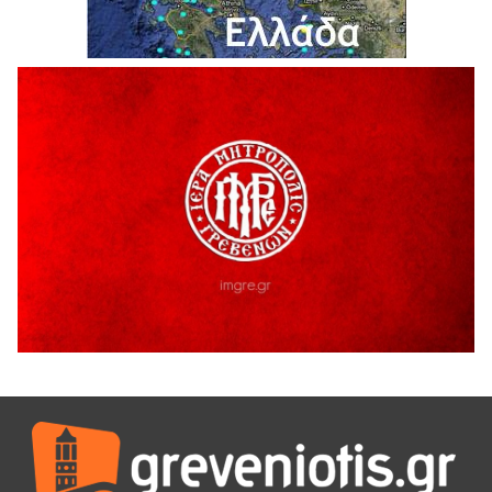
5 Αυγούστου 2026
Θερινό Σινεμά στο πλαίσιο του «Πολιτιστικού
Καλοκαιριού 2026» με την βραβευμένη ταινία «Μικρές
Ανάσες».
5 Αυγούστου 2026
Γρεβενά: Συνελήφθη 18χρονος αλλοδαπός, για κλοπή
εξοπλισμού γυμναστηρίου
5 Αυγούστου 2026
ΑΗ ΛΑΟΣ | 5 Αυγούστου | Υπαίθριο Θέατρο “Καστράκι”,
Γρεβενά
5 Αυγούστου 2026
41η Γιορτή Κρασιού στο Τρίκωμο – «Γιορτή Παράδοσης»
5 Αυγούστου 2026
ΜΟΡΙΟΔΟΤΟΥΜΕΝΑ ΣΕΜΙΝΑΡΙΑ ΑΠΟ ΤΟ ΠΑΝΕΠΙΣΤΗΜΙΟ
ΠΕΙΡΑΙΑ
5 Αυγούστου 2026
ΕΥΧΑΡΙΣΤΙΕΣ Φυσιολατρικού Συλλόγου Γρεβενών
4 Αυγούστου 2026