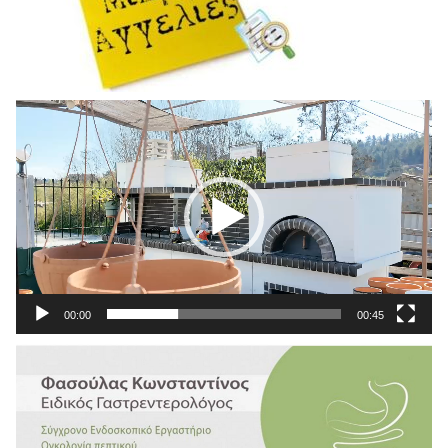
Πρόγραμμα
Αναπαραγωγής
Βίντεο
00:00
00:45