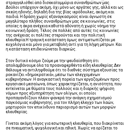
στραγγαλισθεί από δισεκατομμύρια συνανθρώπων μας.
Δούλοι υπάρχουν ακόμη, όχι μόνο ως εργάτες γης, αλλά και ως
σκεύη ηδονής, δηλαδή δια της βίας ιερόδουλες, ακόμη και
παιδιά. Η δράση χωρίς εξαναγκασμούς είναι άγνωστη σε
μεγαλύτερο πλήθος συνανθρώπων μας σε κοινωνίες, στις
οποίες η άκρα ανέχεια καθιστά αδύνατη ή χωρίς νόημα την
κοινωνική δράση. Τέλος σε πολλές από αυτές τις κοινωνίες
της ανέχειας οι πολίτες στερούνται και την πολιτική
ελευθερία.Η τραγική κατάσταση όμως αντιμετωπίζεται με
ευχολόγια και μόνο για μεταβολή αντί για τη λήψη μέτρων. Και
η κατάσταση επιδεινώνεται διαρκώς.
Στον δυτικό κόσμο ζούμε με την ψευδαίσθηση ότι
απολαμβάνουμε όλα τα προαναφερθέντα είδη ελευθερίας.Δεν
θέλουμε να αντιληφθούμε ότι το διεθνές σύστημα εξουσίας τα
ροκανίζει «δημοκρατικά», μέσω των ελεγχομένων
κυβερνήσεων. Η αναγκαστική πορεία των εργαζομένων προς
εργασιακό μεσαίωνα, όπως χαρακτηρίζεται, η ανισότητα, που
εντείνεται με θύματα τους πολλούς και η διαρκής ψήφιση
νόμων προς εξυπηρέτηση των ολίγων, οι οποίοι
προπαγανδίζουν πλέον φανερά την ανάγκη σχηματισμού
παγκόσμιας κυβέρνησης, για τον πλήρη έλεγχο των λαών,
μαρτυρούν τον επικίνδυνο περιορισμό αυτών των μορφών
ελευθερίας.
Γίνεται ακόμη λόγος για εσωτερική ελευθερία, που διακρίνεται
σε πνευματική, ψυχολογική και ηθική. Χωρίς να ορίζεται το