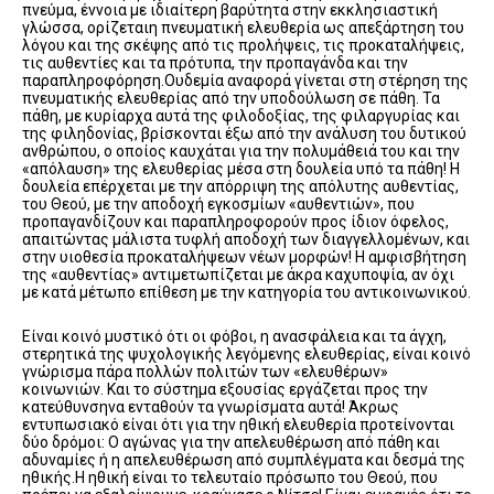
πνεύμα, έννοια με ιδιαίτερη βαρύτητα στην εκκλησιαστική
γλώσσα, ορίζεταιη πνευματική ελευθερία ως απεξάρτηση του
λόγου και της σκέψης από τις προλήψεις, τις προκαταλήψεις,
τις αυθεντίες και τα πρότυπα, την προπαγάνδα και την
παραπληροφόρηση.Ουδεμία αναφορά γίνεται στη στέρηση της
πνευματικής ελευθερίας από την υποδούλωση σε πάθη. Τα
πάθη, με κυρίαρχα αυτά της φιλοδοξίας, της φιλαργυρίας και
της φιληδονίας, βρίσκονται έξω από την ανάλυση του δυτικού
ανθρώπου, ο οποίος καυχάται για την πολυμάθειά του και την
«απόλαυση» της ελευθερίας μέσα στη δουλεία υπό τα πάθη! Η
δουλεία επέρχεται με την απόρριψη της απόλυτης αυθεντίας,
του Θεού, με την αποδοχή εγκοσμίων «αυθεντιών», που
προπαγανδίζουν και παραπληροφορούν προς ίδιον όφελος,
απαιτώντας μάλιστα τυφλή αποδοχή των διαγγελλομένων, και
στην υιοθεσία προκαταλήψεων νέων μορφών! Η αμφισβήτηση
της «αυθεντίας» αντιμετωπίζεται με άκρα καχυποψία, αν όχι
με κατά μέτωπο επίθεση με την κατηγορία του αντικοινωνικού.
Είναι κοινό μυστικό ότι οι φόβοι, η ανασφάλεια και τα άγχη,
στερητικά της ψυχολογικής λεγόμενης ελευθερίας, είναι κοινό
γνώρισμα πάρα πολλών πολιτών των «ελευθέρων»
κοινωνιών. Και το σύστημα εξουσίας εργάζεται προς την
κατεύθυνσηνα ενταθούν τα γνωρίσματα αυτά! Άκρως
εντυπωσιακό είναι ότι για την ηθική ελευθερία προτείνονται
δύο δρόμοι: Ο αγώνας για την απελευθέρωση από πάθη και
αδυναμίες ή η απελευθέρωση από συμπλέγματα και δεσμά της
ηθικής.Η ηθική είναι το τελευταίο πρόσωπο του Θεού, που