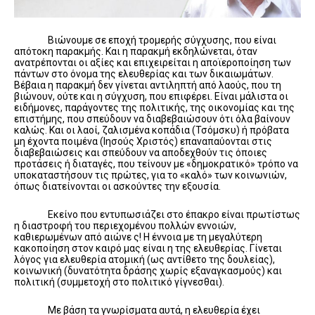
Βιώνουμε σε εποχή τρομερής σύγχυσης, που είναι
απότοκη παρακμής. Και η παρακμή εκδηλώνεται, όταν
ανατρέπονται οι αξίες και επιχειρείται η αποϊεροποίηση των
πάντων στο όνομα της ελευθερίας και των δικαιωμάτων.
Βέβαια η παρακμή δεν γίνεται αντιληπτή από λαούς, που τη
βιώνουν, ούτε και η σύγχυση, που επιφέρει. Είναι μάλιστα οι
ειδήμονες, παράγοντες της πολιτικής, της οικονομίας και της
επιστήμης, που σπεύδουν να διαβεβαιώσουν ότι όλα βαίνουν
καλώς. Και οι λαοί, ζαλισμένα κοπάδια (Τσόμσκυ) ή πρόβατα
μη έχοντα ποιμένα (Ιησούς Χριστός) επαναπαύονται στις
διαβεβαιώσεις και σπεύδουν να αποδεχθούν τις όποιες
προτάσεις ή διαταγές, που τείνουν με «δημοκρατικό» τρόπο να
υποκαταστήσουν τις πρώτες, για το «καλό» των κοινωνιών,
όπως διατείνονται οι ασκούντες την εξουσία.
Εκείνο που εντυπωσιάζει στο έπακρο είναι πρωτίστως
η διαστροφή του περιεχομένου πολλών εννοιών,
καθιερωμένων από αιώνε ς! Η έννοια με τη μεγαλύτερη
κακοποίηση στον καιρό μας είναι η της ελευθερίας. Γίνεται
λόγος για ελευθερία ατομική (ως αντίθετο της δουλείας),
κοινωνική (δυνατότητα δράσης χωρίς εξαναγκασμούς) και
πολιτική (συμμετοχή στο πολιτικό γίγνεσθαι).
Με βάση τα γνωρίσματα αυτά, η ελευθερία έχει