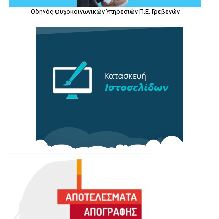
Οδηγός ψυχοκοινωνικών Υπηρεσιών Π.Ε. Γρεβενών