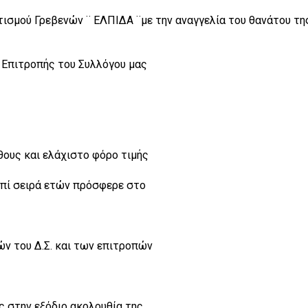
τισμού Γρεβενών ¨ ΕΛΠΙΔΑ ¨με την αναγγελία του θανάτου τη
 Επιτροπής του Συλλόγου μας
θους και ελάχιστο φόρο τιμής
επί σειρά ετών πρόσφερε στο
ν του Δ.Σ. και των επιτροπών
ς στην εξόδιο ακολουθία της.