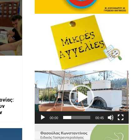
Πρόγραμμα
Αναπαραγωγής
Βίντεο
ονίας:
ών
μνημείων της Ι.Μ. Γρεβενών
00:00
00:45