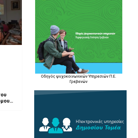
Οδηγός ψυχοκοινωνικών Υπηρεσιών Π.Ε.
Γρεβενών
του
όμου
-