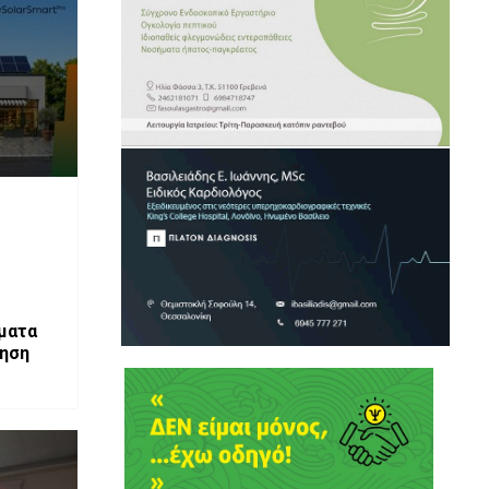
ματα
ρηση