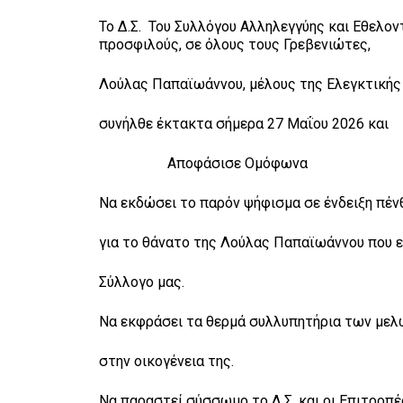
Το Δ.Σ. Του Συλλόγου Αλληλεγγύης και Εθελον
προσφιλούς, σε όλους τους Γρεβενιώτες,
Λούλας Παπαϊωάννου, μέλους της Ελεγκτικής
συνήλθε έκτακτα σήμερα 27 Μαΐου 2026 και
Αποφάσισε Ομόφωνα
Να εκδώσει το παρόν ψήφισμα σε ένδειξη πέν
για το θάνατο της Λούλας Παπαϊωάννου που 
Σύλλογο μας.
Να εκφράσει τα θερμά συλλυπητήρια των μελώ
στην οικογένεια της.
Να παραστεί σύσσωμο το Δ.Σ. και οι Επιτροπέ