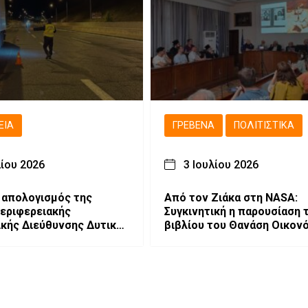
ΕΙΑ
ΓΡΕΒΕΝΆ
ΠΟΛΙΤΙΣΤΙΚΆ
λίου 2026
3 Ιουλίου 2026
 απολογισμός της
Από τον Ζιάκα στη NASA:
Περιφερειακής
Συγκινητική η παρουσίαση 
κής Διεύθυνσης Δυτικής
βιβλίου του Θανάση Οικον
ας στην Οδική
στα Γρεβενά (φωτογραφίες
α
video)