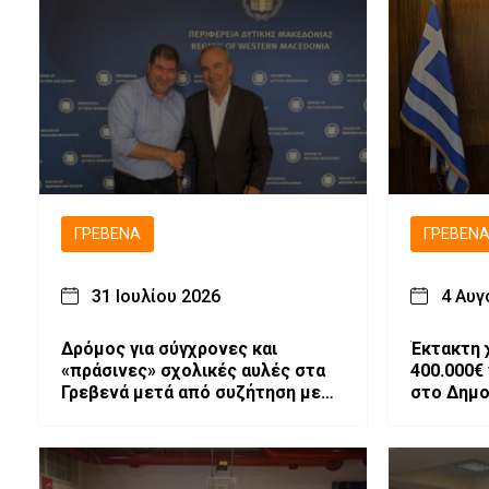
ΓΡΕΒΕΝΆ
ΓΡΕΒΕΝ
31 Ιουλίου 2026
4 Αυγ
Δρόμος για σύγχρονες και
Έκτακτη
«πράσινες» σχολικές αυλές στα
400.000€
Γρεβενά μετά από συζήτηση με
στο Δημο
τον Αναπληρωτή Υπουργό
«Μίλτος 
Εθνικής Οικονομίας και
Οικονομικών, Νίκο Παπαθανάση