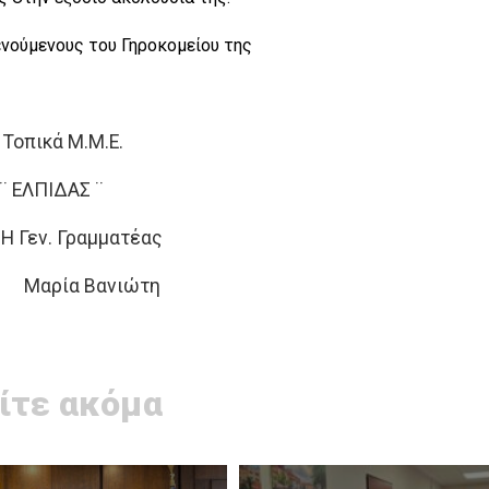
ενούμενους του Γηροκομείου της
Τοπικά Μ.Μ.Ε.
ΠΙΔΑΣ ¨
Γραμματέας
ία Βανιώτη
ίτε ακόμα