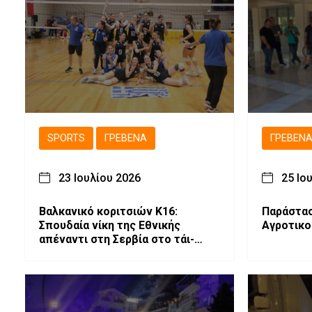
SPORTS
ΓΡΕΒΕΝΆ
ΓΡΕΒΕΝ
23 Ιουλίου 2026
25 Ιο
Βαλκανικό κοριτσιών Κ16:
Παράστασ
Σπουδαία νίκη της Εθνικής
Αγροτικο
απέναντι στη Σερβία στο τάι-
μπρέικ