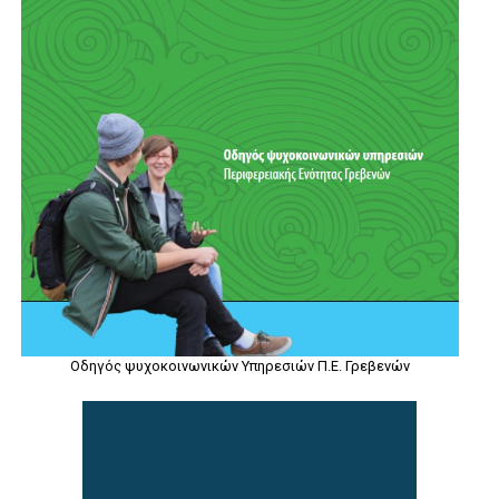
Οδηγός ψυχοκοινωνικών Υπηρεσιών Π.Ε. Γρεβενών