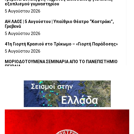
εξοπλισμού γυμναστηρίου
5 Αυγούστου 2026
ΑΗ ΛΑΟΣ | 5 Αυγούστου | Υπαίθριο Θέατρο “Καστράκι”,
Γρεβενά
5 Αυγούστου 2026
41η Γιορτή Κρασιού στο Τρίκωμο – «Γιορτή Παράδοσης»
5 Αυγούστου 2026
ΜΟΡΙΟΔΟΤΟΥΜΕΝΑ ΣΕΜΙΝΑΡΙΑ ΑΠΟ ΤΟ ΠΑΝΕΠΙΣΤΗΜΙΟ
ΠΕΙΡΑΙΑ
5 Αυγούστου 2026
ΕΥΧΑΡΙΣΤΙΕΣ Φυσιολατρικού Συλλόγου Γρεβενών
4 Αυγούστου 2026
Έκτακτη χρηματοδότηση 400.000€ για επιπλέον εργασίες
στο Δημοτικό Στάδιο Γρεβενών «Μίλτος Τεντόγλου»
4 Αυγούστου 2026
Τελικά τι είναι πολιτισμός;
4 Αυγούστου 2026