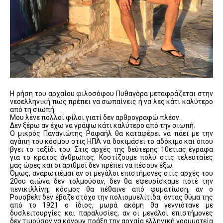
Η ρήση του αρχαίου φιλοσόφου Πυθαγόρα μεταφράζεται στην
νεοελληνική πως πρέπει να σωπαίνεις ή να λες κάτι καλύτερο
από τη σιωπή.
Μου λένε πολλοί φίλοι γιατί δεν αρθρογραφώ πλέον.
Δεν ξέρω αν έχω να γράψω κάτι καλύτερο από την σιωπή.
Ο μικρός Παναγιώτης Ραφαήλ θα καταφέρει να πάει με την
αγάπη του κόσμου στις ΗΠΑ να δοκιμάσει το αδόκιμο και όπου
βγει το ταξίδι του. Στις αρχές της δεύτερης 10ετιας έγραφα
για το κράτος άνθρωπος. Κοστίζουμε πολύ στις τελευταίες
μας ώρες και οι αριθμοί δεν πρέπει να πέσουν έξω.
Όμως, αναρωτιέμαι αν οι μεγάλοι επιστήμονες στις αρχές του
20ου αιώνα δεν τολμούσαν, δεν θα εφευρίσκαμε ποτέ την
πενικιλλίνη, κόσμος θα πέθαινε από φυματίωση, αν ο
Ρουσβελτ δεν έβαζε στόχο την πολιομυελίτιδα, όντας θύμα της
από το 1921 ο ίδιος, μωρά ακόμη θα γεννιότανε με
δυσλειτουργίες και παραλυσίες, αν οι μεγάλοι επιστήμονες
δεν τιμούσαν να κάνουν πράξη την αρχαία ελληνική γραμματεία