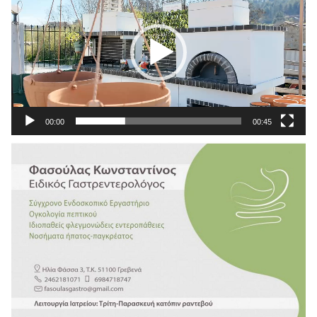
Βίντεο
00:00
00:45