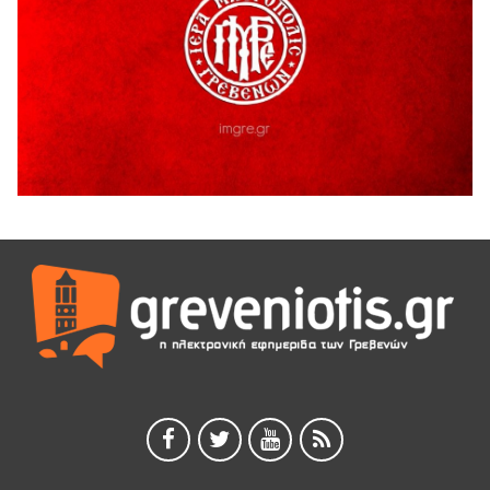
Ολοσχερής καταστροφή κατοικίας από πυρκαγιά στην
Καληράχη Γρεβενών
3 Αυγούστου 2026
ΚΑΤΑΓΡΑΦΗ ΤΕΚΜΗΡΙΩΣΗ ΚΑΙ ΨΗΦΙΟΠΟΙΗΣΗ ΤΩΝ
ΜΑΣΤΟΡΙΚΩΝ ΕΡΓΑΛΕΙΩΝ ΤΗΣ ΣΥΛΛΟΓΗΣ ΚΥΠΑΡΙΣΣΙΟΥ
ΓΡΕΒΕΝΩΝ
3 Αυγούστου 2026
Κουρκούτ’ party το Σάββατο 8 Αυγούστου στην Καλλονή
3 Αυγούστου 2026
ΠΡΟΓΡΑΜΜΑ ΠΑΝΗΓΥΡΕΩΣ ΙΕΡΑΣ ΜΟΝΗΣ ΖΑΒΟΡΔΑΣ 2026
3 Αυγούστου 2026
Διακοπή ηλεκτρικού ρεύματος
3 Αυγούστου 2026