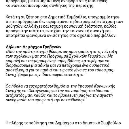
πρόγραμμα, με τεκμηριωμένη αναφορά στις ιδιαίτερες
κοινωνικοοικονομικές συνθήκες της περιοχής.
Κατά τη συζήτηση στο Δημοτικό Συμβούλιο, υπογραμμίστηκε
ότι το πρόγραμμα δεν αφορά μόνο τη διατροφική ενίσχυση των
μαθητών, αλλά έχει και ισχυρή κοινωνική διάσταση, καθώς
προάγει την ισότητα, ενισχύει την κοινωνική συνοχή και
αποτρέπει φαινόμενα ανισότητας στο σχολικό περιβάλλον.
Δήλωση Δημάρχου Γρεβενών:
«Από την πρώτη στιγμή θέσαμε ως προτεραιότητα την ένταξη
των σχολείων μας στο Πρόγραμμα Σχολικών Γευμάτων. Με
επιμονή και τεκμηριωμένες παρεμβάσεις, καταφέραμε να
διορθώσουμε μια αδικία και να πετύχουμε ένα ουσιαστικό
αποτέλεσμα για τα παιδιά και τις οικογένειες του τόπου μας.
Συνεχίζουμε με την ίδια αποφασιστικότητα.
Θα ήθελα να ευχαριστήσω δημόσια την Υπουργό Κοινωνικής
Συνοχής και Οικογένειας για την ικανοποίηση του δίκαιου
αιτήματός μας, καθώς και τον βουλευτή μας για την αγαστή
συνεργασία του προς αυτή την κατεύθυνση».
Η πλήρης τοποθέτηση του Δημάρχου στο Δημοτικό Συμβούλιο