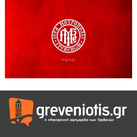
H παραδοχή λαθών είναι (και) δύναμη
5 Αυγούστου 2026
Ο ΑΝΔΡΕΑΣ ΑΣΛΑΝΙΔΗΣ ΣΥΝΕΧΙΖΕΙ ΣΤΟΝ ΠΡΩΤΕΑ
ΓΡΕΒΕΝΩΝ
5 Αυγούστου 2026
Ευχαριστήριο Εκπολιτιστικού Συλλόγου Ταξιάρχη προς κ.
Παρασχάκη Αθανάσιο
5 Αυγούστου 2026
Διακοπή υδροδότησης του Α΄ κλάδου ύδρευσης
5 Αυγούστου 2026
Η Marseaux στα Γρεβενά για μια μοναδική συναυλία
5 Αυγούστου 2026
Θερινό Σινεμά στο πλαίσιο του «Πολιτιστικού
Καλοκαιριού 2026» με την βραβευμένη ταινία «Μικρές
Ανάσες».
5 Αυγούστου 2026
Γρεβενά: Συνελήφθη 18χρονος αλλοδαπός, για κλοπή