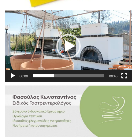
Πρόγραμμα
Αναπαραγωγής
Βίντεο
00:00
00:45