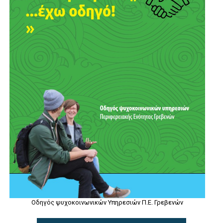
Οδηγός ψυχοκοινωνικών Υπηρεσιών Π.Ε. Γρεβενών