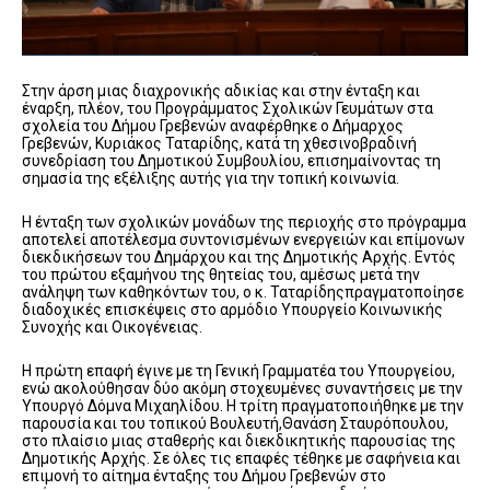
Στην άρση μιας διαχρονικής αδικίας και στην ένταξη και
έναρξη, πλέον, του Προγράμματος Σχολικών Γευμάτων στα
σχολεία του Δήμου Γρεβενών αναφέρθηκε ο Δήμαρχος
Γρεβενών, Κυριάκος Ταταρίδης, κατά τη χθεσινοβραδινή
συνεδρίαση του Δημοτικού Συμβουλίου, επισημαίνοντας τη
σημασία της εξέλιξης αυτής για την τοπική κοινωνία.
Η ένταξη των σχολικών μονάδων της περιοχής στο πρόγραμμα
αποτελεί αποτέλεσμα συντονισμένων ενεργειών και επίμονων
διεκδικήσεων του Δημάρχου και της Δημοτικής Αρχής. Εντός
του πρώτου εξαμήνου της θητείας του, αμέσως μετά την
ανάληψη των καθηκόντων του, ο κ. Ταταρίδηςπραγματοποίησε
διαδοχικές επισκέψεις στο αρμόδιο Υπουργείο Κοινωνικής
Συνοχής και Οικογένειας.
Η πρώτη επαφή έγινε με τη Γενική Γραμματέα του Υπουργείου,
ενώ ακολούθησαν δύο ακόμη στοχευμένες συναντήσεις με την
Υπουργό Δόμνα Μιχαηλίδου. Η τρίτη πραγματοποιήθηκε με την
παρουσία και του τοπικού Βουλευτή,Θανάση Σταυρόπουλου,
στο πλαίσιο μιας σταθερής και διεκδικητικής παρουσίας της
Δημοτικής Αρχής. Σε όλες τις επαφές τέθηκε με σαφήνεια και
επιμονή το αίτημα ένταξης του Δήμου Γρεβενών στο