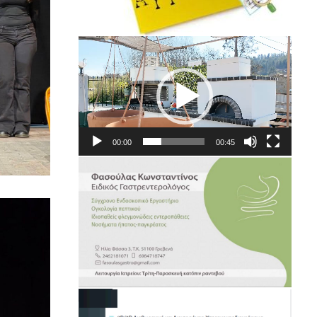
Πρόγραμμα
Αναπαραγωγής
Βίντεο
00:00
00:45