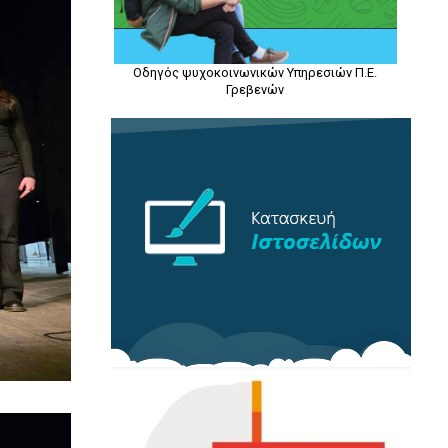
Οδηγός ψυχοκοινωνικών Υπηρεσιών Π.Ε.
Γρεβενών