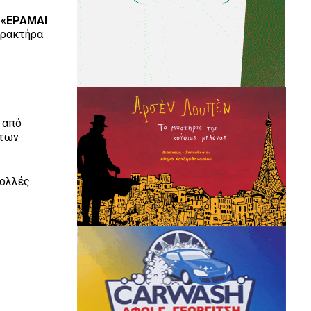
υ
«ΕΡΑΜΑΙ
αρακτήρα
ς
 από
 των
πολλές