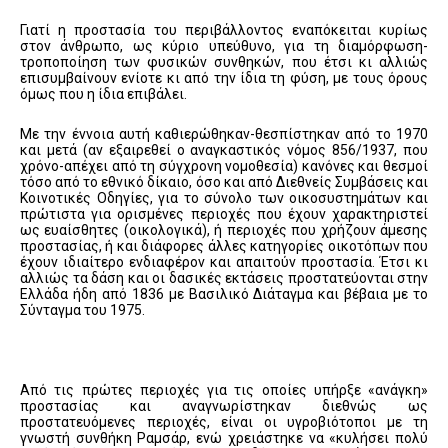
Γιατί η προστασία του περιβάλλοντος εναπόκειται κυρίως
στον άνθρωπο, ως κύριο υπεύθυνο, για τη διαμόρφωση-
τροποποίηση των φυσικών συνθηκών, που έτσι κι αλλιώς
επισυμβαίνουν ενίοτε κι από την ίδια τη φύση, με τους όρους
όμως που η ίδια επιβάλει.
Με την έννοια αυτή καθιερώθηκαν-θεσπίστηκαν από το 1970
και μετά (αν εξαιρεθεί ο αναγκαστικός νόμος 856/1937, που
χρόνο-απέχει από τη σύγχρονη νομοθεσία) κανόνες και θεσμοί
τόσο από το εθνικό δίκαιο, όσο και από Διεθνείς Συμβάσεις και
Κοινοτικές Οδηγίες, για το σύνολο των οικοσυστημάτων και
πρώτιστα για ορισμένες περιοχές που έχουν χαρακτηριστεί
ως ευαίσθητες (οικολογικά), ή περιοχές που χρήζουν άμεσης
προστασίας, ή και διάφορες άλλες κατηγορίες οικοτόπων που
έχουν ιδιαίτερο ενδιαφέρον και απαιτούν προστασία. Έτσι κι
αλλιώς τα δάση και οι δασικές εκτάσεις προστατεύονται στην
Ελλάδα ήδη από 1836 με Βασιλικό Διάταγμα και βέβαια με το
Σύνταγμα του 1975.
Από τις πρώτες περιοχές για τις οποίες υπήρξε «ανάγκη»
προστασίας και αναγνωρίστηκαν διεθνώς ως
προστατευόμενες περιοχές, είναι οι υγροβιότοποι με τη
γνωστή συνθήκη Ραμσάρ, ενώ χρειάστηκε να «κυλήσει πολύ