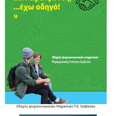
Οδηγός ψυχοκοινωνικών Υπηρεσιών Π.Ε. Γρεβενών