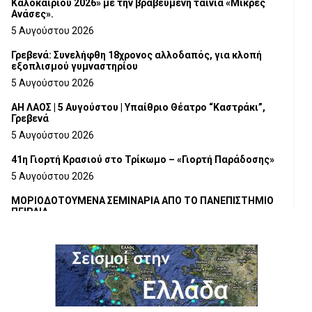
Καλοκαιριού 2026» με την βραβευμένη ταινία «Μικρές
Ανάσες».
5 Αυγούστου 2026
Γρεβενά: Συνελήφθη 18χρονος αλλοδαπός, για κλοπή
εξοπλισμού γυμναστηρίου
5 Αυγούστου 2026
ΑΗ ΛΑΟΣ | 5 Αυγούστου | Υπαίθριο Θέατρο “Καστράκι”,
Γρεβενά
5 Αυγούστου 2026
41η Γιορτή Κρασιού στο Τρίκωμο – «Γιορτή Παράδοσης»
5 Αυγούστου 2026
ΜΟΡΙΟΔΟΤΟΥΜΕΝΑ ΣΕΜΙΝΑΡΙΑ ΑΠΟ ΤΟ ΠΑΝΕΠΙΣΤΗΜΙΟ
ΠΕΙΡΑΙΑ
5 Αυγούστου 2026
ΕΥΧΑΡΙΣΤΙΕΣ Φυσιολατρικού Συλλόγου Γρεβενών
4 Αυγούστου 2026
Έκτακτη χρηματοδότηση 400.000€ για επιπλέον εργασίες
στο Δημοτικό Στάδιο Γρεβενών «Μίλτος Τεντόγλου»