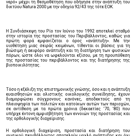
νερό» μέχρι τη θεσμοθέτηση που οδήγησε στην ανάπτυξη του
δικτύου Natura 2000 με την οδηγία 92/43 της τότε ΕΟΚ.
Η Συνδιάσκεψη του Ρίο τον Ιούνιο του 1992 αποτελεί σταθμό
στην ιστορία της προστασίας του Περιβάλλοντος, καθώς για
πρώτη φορά εμφανίζεται ο όρος «ανάπτυξη». Με την
υιοθέτηση μιας σειράς κειμένων, τίθενται οι βάσεις για τη
βιώσιμη ή αειφόρο ανάπτυξη και τη διατήρηση των φυσικών
πόρων, ώστε όλοι να ωφελούνται εξίσου, με τη προυπόθεση
της προστασίας του περιβάλλοντος και της διατήρησης της
βιοποικιλότητας.
Τόσο η εξέλιξη της επιστημονικής γνώσης, όσο και η ανάπτυξη
ευαισθησιών και ολιστικής οικολογικής συνείδησης, έχουν
διαμορφώσει σύγχρονους κανόνες, αποδεκτούς από τη
πλειοψηφία των πολιτών και κατοίκων αυτών των περιοχών,
σε αντίθεση με τα πρώτα χρόνια (δεκαετίες ’70, ’80) που
υπήρχε έντονη αμφισβήτηση των εννοιών της προστασίας και
της ορθολογικής διαχείρισης.
Η ορθολογική διαχείριση, προστασία και διατήρηση του
φυσικού περιβάλλοντος αποτελούν μοχλό ανάπτυξης και όχι