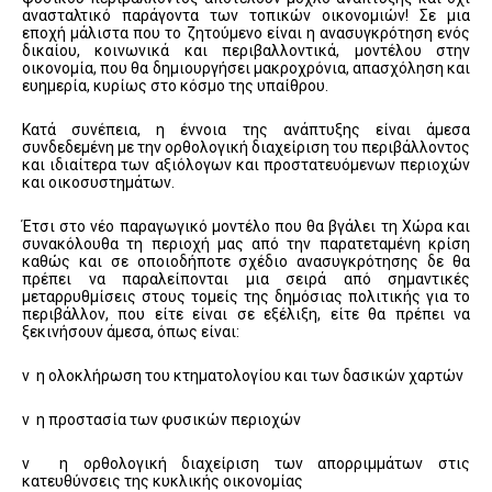
ανασταλτικό παράγοντα των τοπικών οικονομιών! Σε μια
εποχή μάλιστα που το ζητούμενο είναι η ανασυγκρότηση ενός
δικαίου, κοινωνικά και περιβαλλοντικά, μοντέλου στην
οικονομία, που θα δημιουργήσει μακροχρόνια, απασχόληση και
ευημερία, κυρίως στο κόσμο της υπαίθρου.
Κατά συνέπεια, η έννοια της ανάπτυξης είναι άμεσα
συνδεδεμένη με την ορθολογική διαχείριση του περιβάλλοντος
και ιδιαίτερα των αξιόλογων και προστατευόμενων περιοχών
και οικοσυστημάτων.
Έτσι στο νέο παραγωγικό μοντέλο που θα βγάλει τη Χώρα και
συνακόλουθα τη περιοχή μας από την παρατεταμένη κρίση
καθώς και σε οποιοδήποτε σχέδιο ανασυγκρότησης δε θα
πρέπει να παραλείπονται μια σειρά από σημαντικές
μεταρρυθμίσεις στους τομείς της δημόσιας πολιτικής για το
περιβάλλον, που είτε είναι σε εξέλιξη, είτε θα πρέπει να
ξεκινήσουν άμεσα, όπως είναι:
v η ολοκλήρωση του κτηματολογίου και των δασικών χαρτών
v η προστασία των φυσικών περιοχών
v η ορθολογική διαχείριση των απορριμμάτων στις
κατευθύνσεις της κυκλικής οικονομίας