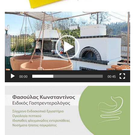
Πρόγραμμα
Αναπαραγωγής
Βίντεο
00:00
00:45