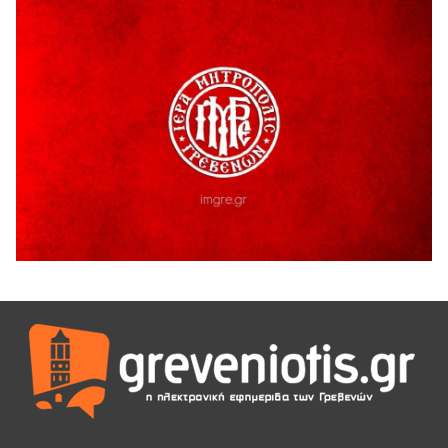
4 Αυγούστου 2026
Τελικά τι είναι πολιτισμός;
4 Αυγούστου 2026
Ολοσχερής καταστροφή κατοικίας από πυρκαγιά στην
Καληράχη Γρεβενών
3 Αυγούστου 2026
ΚΑΤΑΓΡΑΦΗ ΤΕΚΜΗΡΙΩΣΗ ΚΑΙ ΨΗΦΙΟΠΟΙΗΣΗ ΤΩΝ
ΜΑΣΤΟΡΙΚΩΝ ΕΡΓΑΛΕΙΩΝ ΤΗΣ ΣΥΛΛΟΓΗΣ ΚΥΠΑΡΙΣΣΙΟΥ
ΓΡΕΒΕΝΩΝ
3 Αυγούστου 2026
Κουρκούτ’ party το Σάββατο 8 Αυγούστου στην Καλλονή
3 Αυγούστου 2026
ΠΡΟΓΡΑΜΜΑ ΠΑΝΗΓΥΡΕΩΣ ΙΕΡΑΣ ΜΟΝΗΣ ΖΑΒΟΡΔΑΣ 2026
3 Αυγούστου 2026
Διακοπή ηλεκτρικού ρεύματος
3 Αυγούστου 2026