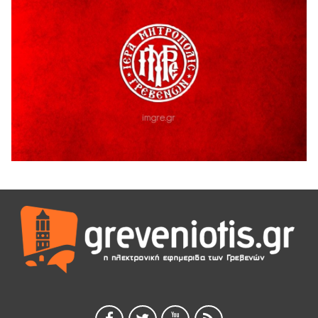
5 Αυγούστου 2026
Ο ΑΝΔΡΕΑΣ ΑΣΛΑΝΙΔΗΣ ΣΥΝΕΧΙΖΕΙ ΣΤΟΝ ΠΡΩΤΕΑ
ΓΡΕΒΕΝΩΝ
5 Αυγούστου 2026
Ευχαριστήριο Εκπολιτιστικού Συλλόγου Ταξιάρχη προς κ.
Παρασχάκη Αθανάσιο
5 Αυγούστου 2026
Διακοπή υδροδότησης του Α΄ κλάδου ύδρευσης
5 Αυγούστου 2026
Η Marseaux στα Γρεβενά για μια μοναδική συναυλία
5 Αυγούστου 2026
Θερινό Σινεμά στο πλαίσιο του «Πολιτιστικού
Καλοκαιριού 2026» με την βραβευμένη ταινία «Μικρές
Ανάσες».
5 Αυγούστου 2026
Γρεβενά: Συνελήφθη 18χρονος αλλοδαπός, για κλοπή
εξοπλισμού γυμναστηρίου
5 Αυγούστου 2026