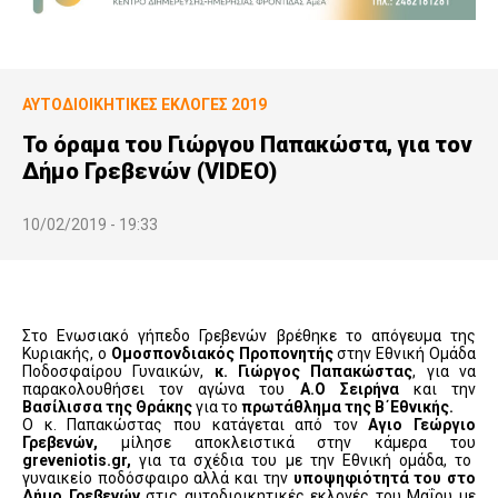
ΑΥΤΟΔΙΟΙΚΗΤΙΚΕΣ ΕΚΛΟΓΕΣ 2019
Το όραμα του Γιώργου Παπακώστα, για τον
Δήμο Γρεβενών (VIDEO)
10/02/2019 - 19:33
Στο Ενωσιακό γήπεδο Γρεβενών βρέθηκε το απόγευμα της
Κυριακής, ο
Ομοσπονδιακός Προπονητής
στην Εθνική Ομάδα
Ποδοσφαίρου Γυναικών,
κ. Γιώργος Παπακώστας
, για να
παρακολουθήσει τον αγώνα του
Α.Ο Σειρήνα
και την
Βασίλισσα της Θράκης
για το
πρωτάθλημα της Β΄Εθνικής.
Ο κ. Παπακώστας που κατάγεται από τον
Αγιο Γεώργιο
Γρεβενών,
μίλησε αποκλειστικά στην κάμερα του
greveniotis.gr,
για τα σχέδια του με την Εθνική ομάδα, το
γυναικείο ποδόσφαιρο αλλά και την
υποψηφιότητά του στο
Δήμο Γρεβενών
στις αυτοδιοικητικές εκλογές του Μαΐου με