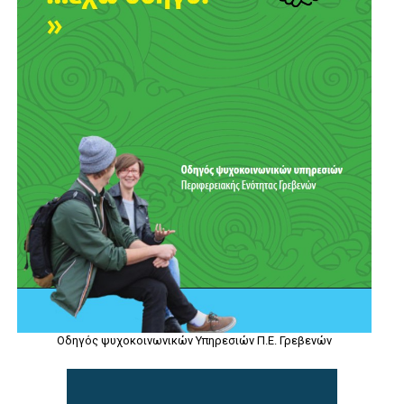
Οδηγός ψυχοκοινωνικών Υπηρεσιών Π.Ε. Γρεβενών