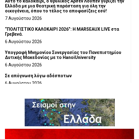
Αυτό το καλοκαίρι, ο θρυλικός Αρσέν Λουπέν γυρίζει την
Ελλάδα με μια θεατρική παράσταση για όλη την
οικογένεια, όπου το τέλος το αποφασίζεις εσύ!
7 Αυγούστου 2026
“ΠΟΛΙΤΙΣΤΙΚΟ ΚΑΛΟΚΑΙΡΙ 2026”: Η MARSEAUX LIVE στα
Γρεβενά.
6 Αυγούστου 2026
Υπογραφή Μνημονίου Συνεργασίας του Πανεπιστημίου
Δυτικής Μακεδονίας με το HanoiUniversity
6 Αυγούστου 2026
Σε απόγνωση λόγω αδέσποτων
6 Αυγούστου 2026
ΔΙΑΚΟΠΗ ΗΛΕΚΤΡΙΚΟΥ ΡΕΥΜΑΤΟΣ
6 Αυγούστου 2026
Ολοκληρώνεται η ασφαλτόστρωση της οδού Περιβόλι –
Αβδέλλα
6 Αυγούστου 2026
H παραδοχή λαθών είναι (και) δύναμη