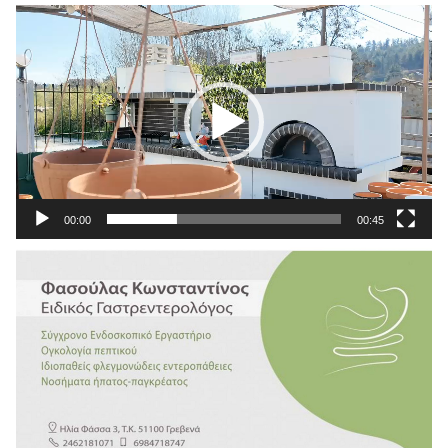
Πρόγραμμα
Αναπαραγωγής
Βίντεο
00:00
00:45