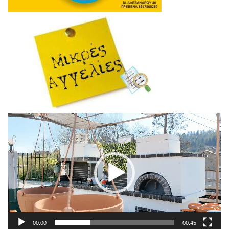
Πρόγραμμα
Αναπαραγωγής
Βίντεο
00:00
00:45