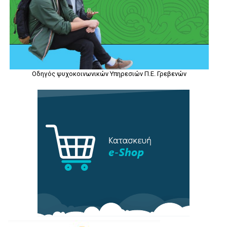
Οδηγός ψυχοκοινωνικών Υπηρεσιών Π.Ε. Γρεβενών