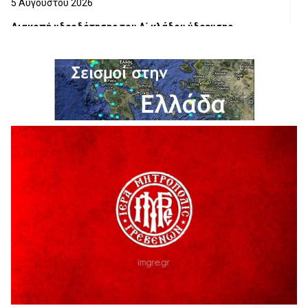
5 Αυγούστου 2026
Διακοπή υδροδότησης του Α΄ κλάδου ύδρευσης
5 Αυγούστου 2026
Η Marseaux στα Γρεβενά για μια μοναδική συναυλία
5 Αυγούστου 2026
Θερινό Σινεμά στο πλαίσιο του «Πολιτιστικού
Καλοκαιριού 2026» με την βραβευμένη ταινία «Μικρές
Ανάσες».
5 Αυγούστου 2026
Γρεβενά: Συνελήφθη 18χρονος αλλοδαπός, για κλοπή
εξοπλισμού γυμναστηρίου
5 Αυγούστου 2026
ΑΗ ΛΑΟΣ | 5 Αυγούστου | Υπαίθριο Θέατρο “Καστράκι”,
Γρεβενά
5 Αυγούστου 2026
41η Γιορτή Κρασιού στο Τρίκωμο – «Γιορτή Παράδοσης»
5 Αυγούστου 2026