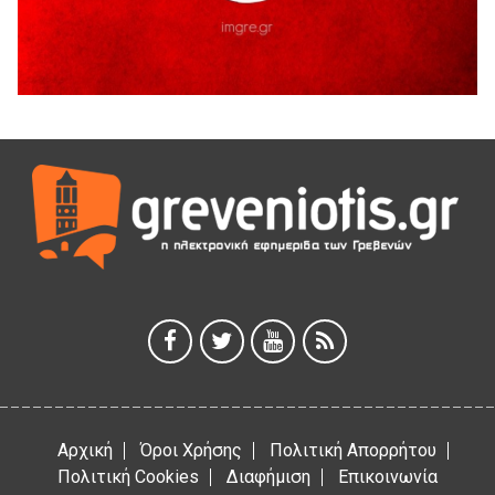
5 Αυγούστου 2026
Διακοπή υδροδότησης του Α΄ κλάδου ύδρευσης
5 Αυγούστου 2026
Η Marseaux στα Γρεβενά για μια μοναδική συναυλία
5 Αυγούστου 2026
Θερινό Σινεμά στο πλαίσιο του «Πολιτιστικού
Καλοκαιριού 2026» με την βραβευμένη ταινία «Μικρές
Ανάσες».
5 Αυγούστου 2026
Γρεβενά: Συνελήφθη 18χρονος αλλοδαπός, για κλοπή
εξοπλισμού γυμναστηρίου
5 Αυγούστου 2026
Αρχική
Όροι Χρήσης
Πολιτική Απορρήτου
Πολιτική Cookies
Διαφήμιση
Επικοινωνία