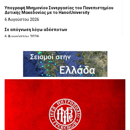
Υπογραφή Μνημονίου Συνεργασίας του Πανεπιστημίου
Δυτικής Μακεδονίας με το HanoiUniversity
6 Αυγούστου 2026
Σε απόγνωση λόγω αδέσποτων
6 Αυγούστου 2026
ΔΙΑΚΟΠΗ ΗΛΕΚΤΡΙΚΟΥ ΡΕΥΜΑΤΟΣ
6 Αυγούστου 2026
Ολοκληρώνεται η ασφαλτόστρωση της οδού Περιβόλι –
Αβδέλλα
6 Αυγούστου 2026
H παραδοχή λαθών είναι (και) δύναμη
5 Αυγούστου 2026
Ο ΑΝΔΡΕΑΣ ΑΣΛΑΝΙΔΗΣ ΣΥΝΕΧΙΖΕΙ ΣΤΟΝ ΠΡΩΤΕΑ
ΓΡΕΒΕΝΩΝ
5 Αυγούστου 2026
Ευχαριστήριο Εκπολιτιστικού Συλλόγου Ταξιάρχη προς κ.
Παρασχάκη Αθανάσιο