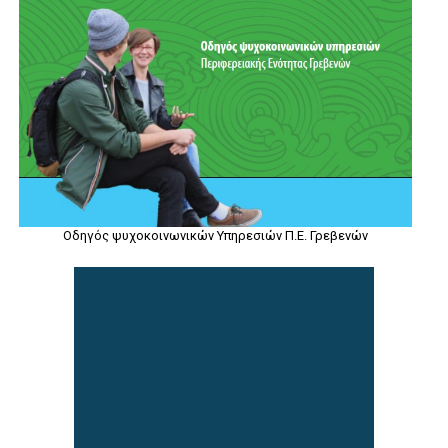
Οδηγός ψυχοκοινωνικών Υπηρεσιών Π.Ε. Γρεβενών