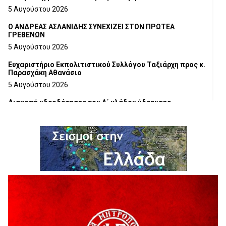
5 Αυγούστου 2026
Ο ΑΝΔΡΕΑΣ ΑΣΛΑΝΙΔΗΣ ΣΥΝΕΧΙΖΕΙ ΣΤΟΝ ΠΡΩΤΕΑ
ΓΡΕΒΕΝΩΝ
5 Αυγούστου 2026
Ευχαριστήριο Εκπολιτιστικού Συλλόγου Ταξιάρχη προς κ.
Παρασχάκη Αθανάσιο
5 Αυγούστου 2026
Διακοπή υδροδότησης του Α΄ κλάδου ύδρευσης
5 Αυγούστου 2026
Η Marseaux στα Γρεβενά για μια μοναδική συναυλία
5 Αυγούστου 2026
Θερινό Σινεμά στο πλαίσιο του «Πολιτιστικού
Καλοκαιριού 2026» με την βραβευμένη ταινία «Μικρές
Ανάσες».
5 Αυγούστου 2026
Γρεβενά: Συνελήφθη 18χρονος αλλοδαπός, για κλοπή
εξοπλισμού γυμναστηρίου