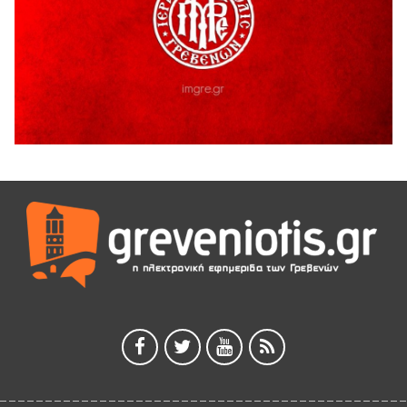
5 Αυγούστου 2026
ΑΗ ΛΑΟΣ | 5 Αυγούστου | Υπαίθριο Θέατρο “Καστράκι”,
Γρεβενά
5 Αυγούστου 2026
41η Γιορτή Κρασιού στο Τρίκωμο – «Γιορτή Παράδοσης»
5 Αυγούστου 2026
ΜΟΡΙΟΔΟΤΟΥΜΕΝΑ ΣΕΜΙΝΑΡΙΑ ΑΠΟ ΤΟ ΠΑΝΕΠΙΣΤΗΜΙΟ
ΠΕΙΡΑΙΑ
5 Αυγούστου 2026
ΕΥΧΑΡΙΣΤΙΕΣ Φυσιολατρικού Συλλόγου Γρεβενών
4 Αυγούστου 2026
Έκτακτη χρηματοδότηση 400.000€ για επιπλέον εργασίες
στο Δημοτικό Στάδιο Γρεβενών «Μίλτος Τεντόγλου»
4 Αυγούστου 2026