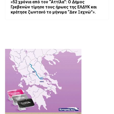
«52 χρόνια από τον “Αττίλα”: Ο Δήμος
Γρεβενών τίμησε τους ήρωες της ΕΛΔΥΚ και
κράτησε ζωντανό το μήνυμα “Δεν Ξεχνώ”».