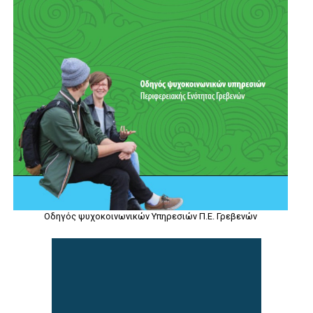
Οδηγός ψυχοκοινωνικών Υπηρεσιών Π.Ε. Γρεβενών