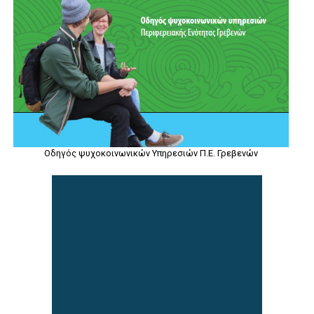
Οδηγός ψυχοκοινωνικών Υπηρεσιών Π.Ε. Γρεβενών