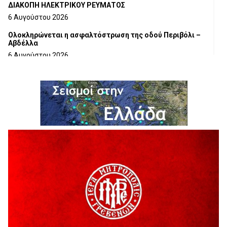
ΔΙΑΚΟΠΗ ΗΛΕΚΤΡΙΚΟΥ ΡΕΥΜΑΤΟΣ
6 Αυγούστου 2026
Ολοκληρώνεται η ασφαλτόστρωση της οδού Περιβόλι –
Αβδέλλα
6 Αυγούστου 2026
H παραδοχή λαθών είναι (και) δύναμη
5 Αυγούστου 2026
Ο ΑΝΔΡΕΑΣ ΑΣΛΑΝΙΔΗΣ ΣΥΝΕΧΙΖΕΙ ΣΤΟΝ ΠΡΩΤΕΑ
ΓΡΕΒΕΝΩΝ
5 Αυγούστου 2026
Ευχαριστήριο Εκπολιτιστικού Συλλόγου Ταξιάρχη προς κ.
Παρασχάκη Αθανάσιο
5 Αυγούστου 2026
Διακοπή υδροδότησης του Α΄ κλάδου ύδρευσης
5 Αυγούστου 2026
Η Marseaux στα Γρεβενά για μια μοναδική συναυλία
5 Αυγούστου 2026