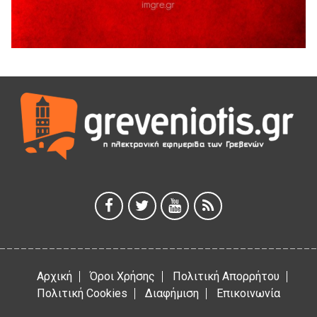
Θερινό Σινεμά στο πλαίσιο του «Πολιτιστικού
Καλοκαιριού 2026» με την βραβευμένη ταινία «Μικρές
Ανάσες».
5 Αυγούστου 2026
Γρεβενά: Συνελήφθη 18χρονος αλλοδαπός, για κλοπή
εξοπλισμού γυμναστηρίου
5 Αυγούστου 2026
ΑΗ ΛΑΟΣ | 5 Αυγούστου | Υπαίθριο Θέατρο “Καστράκι”,
Γρεβενά
5 Αυγούστου 2026
41η Γιορτή Κρασιού στο Τρίκωμο – «Γιορτή Παράδοσης»
5 Αυγούστου 2026
Αρχική
Όροι Χρήσης
Πολιτική Απορρήτου
Πολιτική Cookies
Διαφήμιση
Επικοινωνία