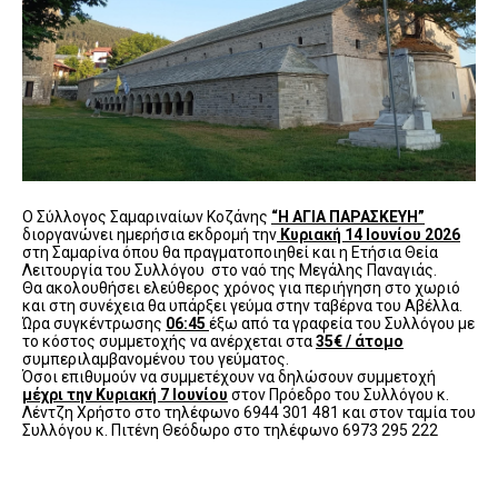
Ο Σύλλογος Σαμαριναίων Κοζάνης
“Η ΑΓΙΑ ΠΑΡΑΣΚΕΥΗ”
διοργανώνει ημερήσια εκδρομή την
Κυριακή 14 Ιουνίου 2026
στη Σαμαρίνα όπου θα πραγματοποιηθεί και η Ετήσια Θεία
Λειτουργία του Συλλόγου στο ναό της Μεγάλης Παναγιάς.
Θα ακολουθήσει ελεύθερος χρόνος για περιήγηση στο χωριό
και στη συνέχεια θα υπάρξει γεύμα στην ταβέρνα του Αβέλλα.
Ώρα συγκέντρωσης
06:45
έξω από τα γραφεία του Συλλόγου με
το κόστος συμμετοχής να ανέρχεται στα
35€ / άτομο
συμπεριλαμβανομένου του γεύματος.
Όσοι επιθυμούν να συμμετέχουν να δηλώσουν συμμετοχή
μέχρι την Κυριακή 7 Ιουνίου
στον Πρόεδρο του Συλλόγου κ.
Λέντζη Χρήστο στο τηλέφωνο 6944 301 481 και στον ταμία του
Συλλόγου κ. Πιτένη Θεόδωρο στο τηλέφωνο 6973 295 222