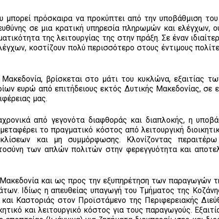
ου μπορεί πρόσκαιρα να προκύπτει από την υποβάθμιση του
ευθύνης σε μια κρατική υπηρεσία πληρωμών και ελέγχων, ο
ατικότητα της λειτουργίας της στην πράξη. Σε έναν ιδιαίτε
 ελέγχων, κοστίζουν πολύ περισσότερο στους έντιμους πολίτ
ή Μακεδονία, βρίσκεται στο μάτι του κυκλώνα, εξαιτίας τ
ν ευρώ από επιτήδειους εκτός Δυτικής Μακεδονίας, σε ε
ιφέρειας μας.
αχρονικά από γεγονότα διαφθοράς και διαπλοκής, η υποβά
εταφέρει το πραγματικό κόστος από λειτουργική διοικητικ
οκλίσεων και μη συμμόρφωσης. Κλονίζοντας περαιτέρω
στοσύνη των απλών πολιτών στην φερεγγυότητα και αποτε
ή Μακεδονία και ως προς την εξυπηρέτηση των παραγωγών τ
άτων. Ιδίως η απευθείας υπαγωγή του Τμήματος της Κοζάνη
και Καστοριάς στον Προϊστάμενο της Περιφερειακής Διεύ
ικητικό και λειτουργικό κόστος για τους παραγωγούς. Εξαιτ