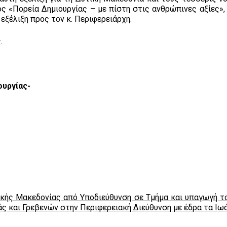
ός «Πορεία Δημιουργίας – με πίστη στις ανθρώπινες αξίες»,
εξέλιξη προς τον κ. Περιφερειάρχη.
.
ουργίας-
ής Μακεδονίας από Υποδιεύθυνση σε Τμήμα και υπαγωγή το
ς και Γρεβενών στην Περιφερειακή Διεύθυνση με έδρα τα Ιω