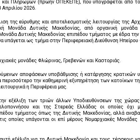
ν και Πληρωμών (πρώην ΟΠΕΚΕΠΕ), που υπογράφεται από το
8 Απριλίου 2026.
λιση της εύρυθμης και αποτελεσματικής λειτουργίας της Αρ
ακή Μονάδα Δυτικής Μακεδονίας, από οργανική μονάδα
Μονάδα Δυτικής Μακεδονίας επιπέδου τμήματος με έδρα την 
α υπάγεται ως τμήμα στην Περιφερειακή Διεύθυνση Ηπείρου 
αρχιακές μονάδες Φλώρινας, Γρεβενών και Καστοριάς.
γούμενων αποφάσεων υποβάθμισης ή κατάργησης κρατικών 
α περισσότερο την καθημερινή εξυπηρέτηση των κατοίκων τη
ειτουργικά η Περιφέρεια μας.
την εξέλιξη των τριών άλλων Υποδιευθύνσεων της χώρας
ελοποννήσου και της Στερεάς Ελλάδας οι οποίες όχι μ
ιπέδου τμήματος όπως της Δυτικής Μακεδονίας, αλλά αναβα
στις οποίες υπάγονται οι επί μέρους Νομαρχιακές Μονάδες
αυτή εξέλιξη για τη Δυτική Μακεδονία και τους τέσσερις νο