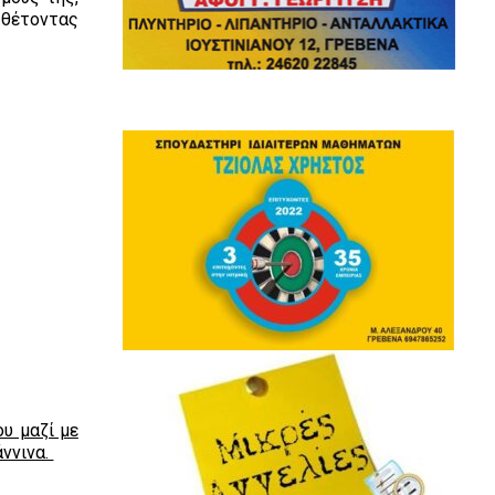
 θέτοντας
υ μαζί με
άννινα.