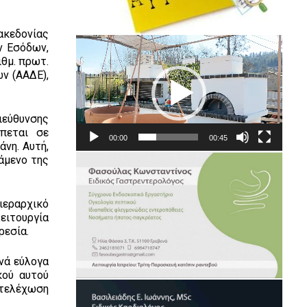
ακεδονίας
Πρόγραμμα
ν Εσόδων,
Αναπαραγωγής
ιθμ. πρωτ.
Βίντεο
ν (ΑΑΔΕ),
ιεύθυνσης
πεται σε
00:00
00:45
νη. Αυτή,
άμενο της
ιεραρχικό
λειτουργία
ρεσία.
νά εύλογα
κού αυτού
στελέχωση