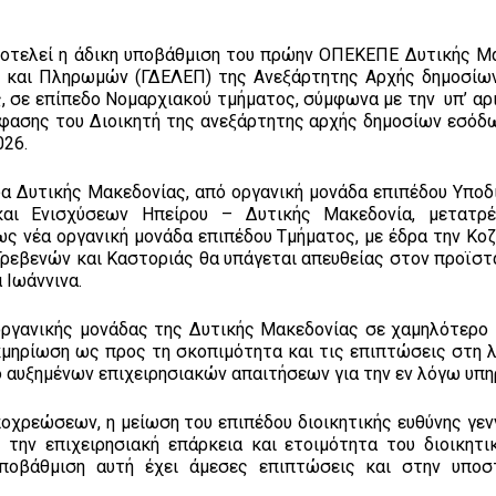
αποτελεί η άδικη υποβάθμιση του πρώην ΟΠΕΚΕΠΕ Δυτικής Μ
ν και Πληρωμών (ΓΔΕΛΕΠ) της Ανεξάρτητης Αρχής δημοσίω
ς, σε επίπεδο Νομαρχιακού τμήματος, σύμφωνα με την υπ’ αρ
φασης του Διοικητή της ανεξάρτητης αρχής δημοσίων εσόδω
026.
α Δυτικής Μακεδονίας, από οργανική μονάδα επιπέδου Υποδ
και Ενισχύσεων Ηπείρου – Δυτικής Μακεδονία, μετατρέ
 νέα οργανική μονάδα επιπέδου Τμήματος, με έδρα την Κοζά
Γρεβενών και Καστοριάς θα υπάγεται απευθείας στον προϊστ
 Ιωάννινα.
οργανικής μονάδας της Δυτικής Μακεδονίας σε χαμηλότερο 
τεκμηρίωση ως προς τη σκοπιμότητα και τις επιπτώσεις στη 
ο αυξημένων επιχειρησιακών απαιτήσεων για την εν λόγω υπη
οχρεώσεων, η μείωση του επιπέδου διοικητικής ευθύνης γεν
την επιχειρησιακή επάρκεια και ετοιμότητα του διοικητι
υποβάθμιση αυτή έχει άμεσες επιπτώσεις και στην υπο