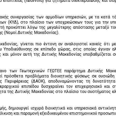
 εποπτείας (Ιωάννινα) για ζητήματα διεκπεραίωσης και δι
ιακής συνεργασίας των αρμοδίων υπηρεσιών, με τα κατά τ
ων (ΚΥΔ), στο πλαίσιο των υποχρεώσεων τους για την υπ
ή προκύπτει λόγω της μεγαλύτερης απόστασης μεταξύ το
ής (Νομοί Δυτικής Μακεδονίας).
εδονίας, γίνεται πιο έντονη αν αναλογιστεί κανείς ότι μ
Υποδιεύθυνσης σε επίπεδο χώρας, στις οποίες έγιναν αλ
ς και μόνον αυτή της Δυτικής Μακεδονίας υποβαθμίζεται σ
γανο των Γεωτεχνικών ΓΕΩΤΕΕ παράρτημα Δυτικής Μακεδ
γεί πρόσθετα προβλήματα διοικητικής φύσεως σε ουσιώδη
ς Περιφέρειας (ΔΑΟΚ), αποδυναμώνοντας τη δυνατότητα
ιεραρχικού επιπέδου δυσχεραίνει τον επιχειρησιακό και σ
τητα της Δυτικής Μακεδονίας στο πλαίσιο του συστήματος ελ
ής, δημιουργεί ισχυρά διοικητικά και υπηρεσιακά αντικίνητ
έλκυση και παραμονή εξειδικευμένου επιστημονικού προσωπικ