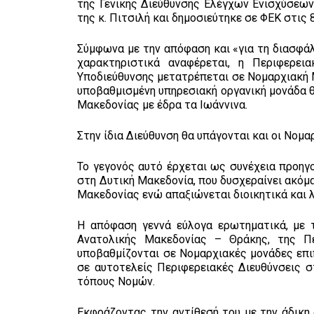
της Γενικής Διεύθυνσης Ελέγχων Ενισχύσεω
της κ. Πιτσιλή και δημοσιεύτηκε σε ΦΕΚ στις 
Σύμφωνα με την απόφαση και «για τη διασφά
χαρακτηριστικά αναφέρεται, η Περιφερει
Υποδιεύθυνσης μετατρέπεται σε Νομαρχιακή 
υποβαθμισμένη υπηρεσιακή οργανική μονάδα θ
Μακεδονίας με έδρα τα Ιωάννινα.
Στην ίδια Διεύθυνση θα υπάγονται και οι Νομ
Το γεγονός αυτό έρχεται ως συνέχεια προη
στη Δυτική Μακεδονία, που δυσχεραίνει ακόμ
Μακεδονίας ενώ απαξιώνεται διοικητικά και λ
Η απόφαση γεννά εύλογα ερωτηματικά, με 
Ανατολικής Μακεδονίας – Θράκης, της Π
υποβαθμίζονται σε Νομαρχιακές μονάδες επ
σε αυτοτελείς Περιφερειακές Διευθύνσεις 
τόπους Νομών.
Εκφράζοντας την αντίθεσή του με την άδικη 