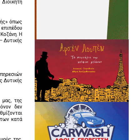
 Διοικητή
χής» όπως
 επιπέδου
Κοζάνη. Η
– Δυτικής
υπηρεσιών
ς Δυτικής
 μας, της
όνον δεν
θμίζονται
 των κατά
μούς της,