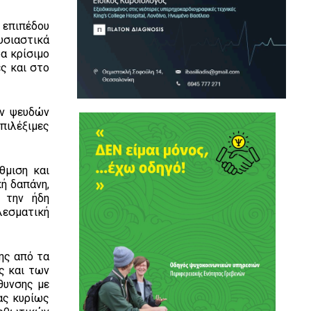
 επιπέδου
υσιαστικά
ρα κρίσιμο
ες και στο
ων ψευδών
πιλέξιμες
θμιση και
ή δαπάνη,
 την ήδη
λεσματική
ης από τα
ς και των
θυνσης με
ίας κυρίως