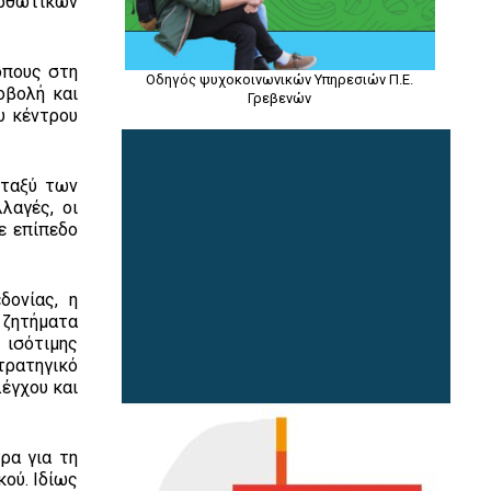
ορθωτικών
όπους στη
Οδηγός ψυχοκοινωνικών Υπηρεσιών Π.Ε.
οβολή και
Γρεβενών
υ κέντρου
εταξύ των
λαγές, οι
ε επίπεδο
ονίας, η
 ζητήματα
 ισότιμης
τρατηγικό
έγχου και
ρα για τη
ού. Ιδίως