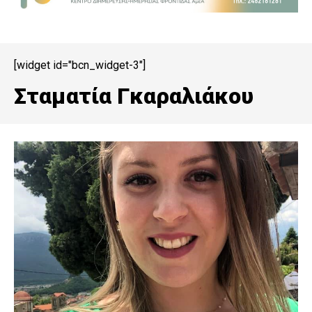
[widget id="bcn_widget-3"]
Σταματία Γκαραλιάκου