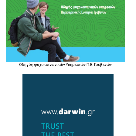
Οδηγός ψυχοκοινωνικών Υπηρεσιών Π.Ε. Γρεβενών