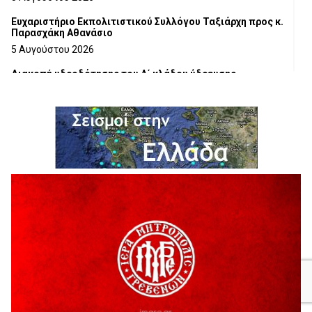
Ευχαριστήριο Εκπολιτιστικού Συλλόγου Ταξιάρχη προς κ.
Παρασχάκη Αθανάσιο
5 Αυγούστου 2026
Διακοπή υδροδότησης του Α΄ κλάδου ύδρευσης
5 Αυγούστου 2026
Η Marseaux στα Γρεβενά για μια μοναδική συναυλία
5 Αυγούστου 2026
Θερινό Σινεμά στο πλαίσιο του «Πολιτιστικού
Καλοκαιριού 2026» με την βραβευμένη ταινία «Μικρές
Ανάσες».
5 Αυγούστου 2026
Γρεβενά: Συνελήφθη 18χρονος αλλοδαπός, για κλοπή
εξοπλισμού γυμναστηρίου
5 Αυγούστου 2026
ΑΗ ΛΑΟΣ | 5 Αυγούστου | Υπαίθριο Θέατρο “Καστράκι”,
Γρεβενά
5 Αυγούστου 2026