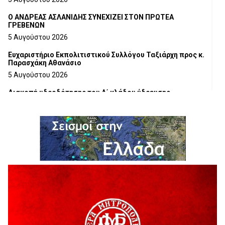
Ο ΑΝΔΡΕΑΣ ΑΣΛΑΝΙΔΗΣ ΣΥΝΕΧΙΖΕΙ ΣΤΟΝ ΠΡΩΤΕΑ
ΓΡΕΒΕΝΩΝ
5 Αυγούστου 2026
Ευχαριστήριο Εκπολιτιστικού Συλλόγου Ταξιάρχη προς κ.
Παρασχάκη Αθανάσιο
5 Αυγούστου 2026
Διακοπή υδροδότησης του Α΄ κλάδου ύδρευσης
5 Αυγούστου 2026
Η Marseaux στα Γρεβενά για μια μοναδική συναυλία
5 Αυγούστου 2026
Θερινό Σινεμά στο πλαίσιο του «Πολιτιστικού
Καλοκαιριού 2026» με την βραβευμένη ταινία «Μικρές
Ανάσες».
5 Αυγούστου 2026
Γρεβενά: Συνελήφθη 18χρονος αλλοδαπός, για κλοπή
εξοπλισμού γυμναστηρίου
5 Αυγούστου 2026