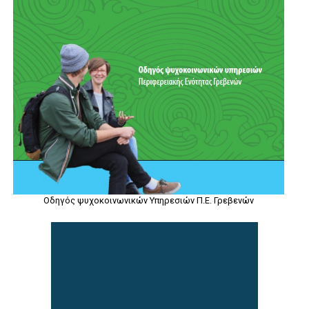
Οδηγός ψυχοκοινωνικών Υπηρεσιών Π.Ε. Γρεβενών