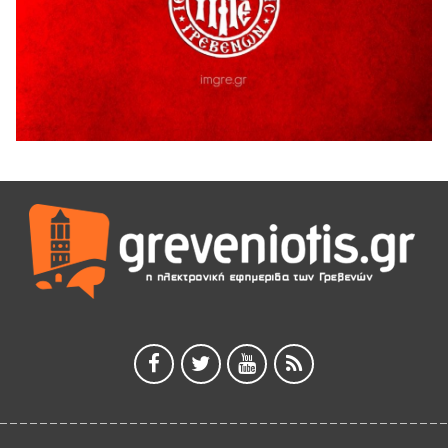
ΑΗ ΛΑΟΣ | 5 Αυγούστου | Υπαίθριο Θέατρο “Καστράκι”,
Γρεβενά
5 Αυγούστου 2026
41η Γιορτή Κρασιού στο Τρίκωμο – «Γιορτή Παράδοσης»
5 Αυγούστου 2026
ΜΟΡΙΟΔΟΤΟΥΜΕΝΑ ΣΕΜΙΝΑΡΙΑ ΑΠΟ ΤΟ ΠΑΝΕΠΙΣΤΗΜΙΟ
ΠΕΙΡΑΙΑ
5 Αυγούστου 2026
ΕΥΧΑΡΙΣΤΙΕΣ Φυσιολατρικού Συλλόγου Γρεβενών
4 Αυγούστου 2026
Έκτακτη χρηματοδότηση 400.000€ για επιπλέον εργασίες
στο Δημοτικό Στάδιο Γρεβενών «Μίλτος Τεντόγλου»
4 Αυγούστου 2026