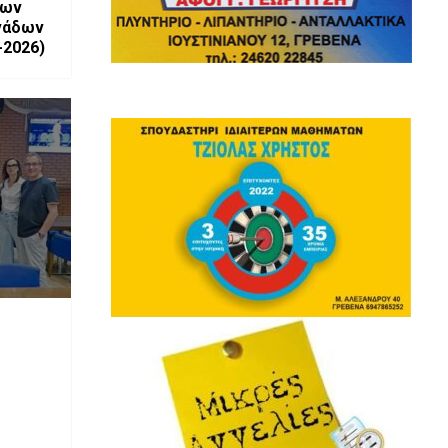
των
νάδων
-2026)