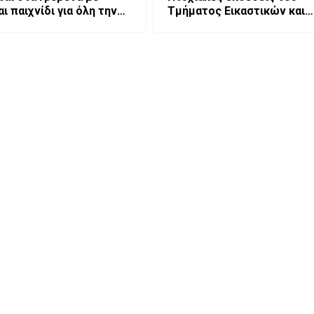
ι παιχνίδι για όλη την
Τμήματος Εικαστικών και
α.
Εφαρμοσμένων Τεχνώντο
Πανεπιστημίου Δυτικής
Μακεδονίας