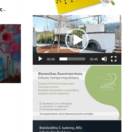
ς
Πρόγραμμα
Αναπαραγωγής
Βίντεο
00:00
00:45