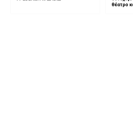
θέατρο κα
οικογένει