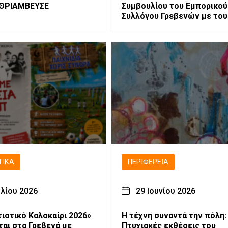
 ΘΡΙΑΜΒΕΥΣΕ
Συμβουλίου του Εμπορικού
Συλλόγου Γρεβενών με του
υπεύθυνους της θεατρικής
ομάδας «Εξ Αμάξης»
ΤΙΚΆ
ΠΕΡΙΦΈΡΕΙΑ
υλίου 2026
29 Ιουνίου 2026
τιστικό Καλοκαίρι 2026»
Η τέχνη συναντά την πόλη:
ται στα Γρεβενά με
Πτυχιακές εκθέσεις του