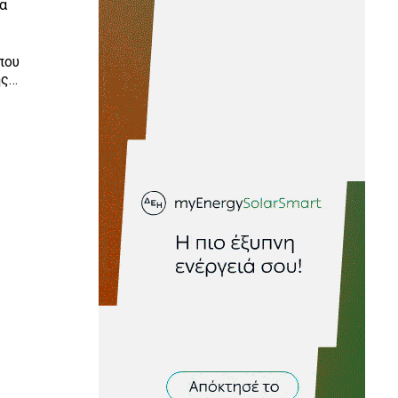
να
που
ης…