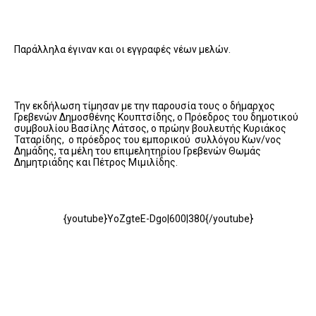
Παράλληλα έγιναν και οι εγγραφές νέων μελών.
Την εκδήλωση τίμησαν με την παρουσία τους ο δήμαρχος
Γρεβενών Δημοσθένης Κουπτσίδης, ο Πρόεδρος του δημοτικού
συμβουλίου Βασίλης Λάτσος, ο πρώην βουλευτής Κυριάκος
Ταταρίδης, ο πρόεδρος του εμπορικού συλλόγου Κων/νος
Δημάδης, τα μέλη του επιμελητηρίου Γρεβενών Θωμάς
Δημητριάδης και Πέτρος Μιμιλίδης.
{youtube}YoZgteE-Dgo|600|380{/youtube}