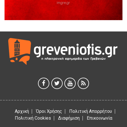
5 Αυγούστου 2026
Ο ΑΝΔΡΕΑΣ ΑΣΛΑΝΙΔΗΣ ΣΥΝΕΧΙΖΕΙ ΣΤΟΝ ΠΡΩΤΕΑ
ΓΡΕΒΕΝΩΝ
5 Αυγούστου 2026
Ευχαριστήριο Εκπολιτιστικού Συλλόγου Ταξιάρχη προς κ.
Παρασχάκη Αθανάσιο
5 Αυγούστου 2026
Διακοπή υδροδότησης του Α΄ κλάδου ύδρευσης
5 Αυγούστου 2026
Η Marseaux στα Γρεβενά για μια μοναδική συναυλία
5 Αυγούστου 2026
Αρχική
Όροι Χρήσης
Πολιτική Απορρήτου
Πολιτική Cookies
Διαφήμιση
Επικοινωνία