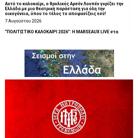
Αυτό το καλοκαίρι, ο θρυλικός Αρσέν Λουπέν γυρίζει την
Ελλάδα με μια θεατρική παράσταση για όλη την
οικογένεια, όπου το τέλος το αποφασίζεις εσύ!
7 Αυγούστου 2026
“ΠΟΛΙΤΙΣΤΙΚΟ ΚΑΛΟΚΑΙΡΙ 2026”: Η MARSEAUX LIVE στα
Γρεβενά.
6 Αυγούστου 2026
Υπογραφή Μνημονίου Συνεργασίας του Πανεπιστημίου
Δυτικής Μακεδονίας με το HanoiUniversity
6 Αυγούστου 2026
Σε απόγνωση λόγω αδέσποτων
6 Αυγούστου 2026
ΔΙΑΚΟΠΗ ΗΛΕΚΤΡΙΚΟΥ ΡΕΥΜΑΤΟΣ
6 Αυγούστου 2026
Ολοκληρώνεται η ασφαλτόστρωση της οδού Περιβόλι –
Αβδέλλα
6 Αυγούστου 2026
H παραδοχή λαθών είναι (και) δύναμη