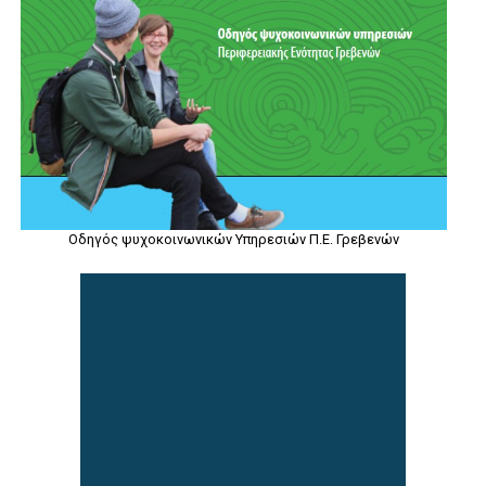
Οδηγός ψυχοκοινωνικών Υπηρεσιών Π.Ε. Γρεβενών