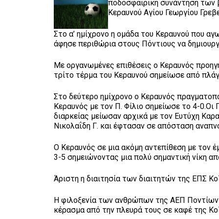
ποδοσφαιρική συνάντηση των 
Κεραυνού Αγίου Γεωργίου Γρεβ
Στο α’ ημίχρονο η ομάδα του Κεραυνού που α
άφησε περιθώρια στους Πόντιους να δημιουργή
Με οργανωμένες επιθέσεις ο Κεραυνός προηγήθ
τρίτο τέρμα του Κεραυνού σημείωσε από πλάγ
Στο δεύτερο ημίχρονο ο Κεραυνός πραγματοπο
Κεραυνός με τον Π. Φίλιο σημείωσε το 4-0.Οι 
διαρκείας μείωσαν αρχικά με τον Ευτύχη Καρ
Νικολαΐδη Γ. και έφτασαν σε απόσταση αναπν
Ο Κεραυνός σε μια ακόμη αντεπίθεση με τον 
3-5 σημειώνοντας μια πολύ σημαντική νίκη απ
Άριστη η διαιτησία των διαιτητών της ΕΠΣ Κο
Η φιλοξενία των ανθρώπων της ΑΕΠ Ποντίων 
κέρασμα από την πλευρά τους σε καφέ της Κο