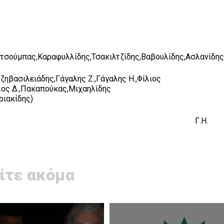
τσούμπας,Καραφυλλίδης,Τσακιλτζίδης,Βαβουλίδης,Ασλανίδης
τζηβασιλειάδης,Γάγαλης Ζ.,Γάγαλης Η.,Φίλιος
λος Δ.,Πακαπούκας,Μιχαηλίδης
ριακίδης)
.Η.
ίτε ακόμα