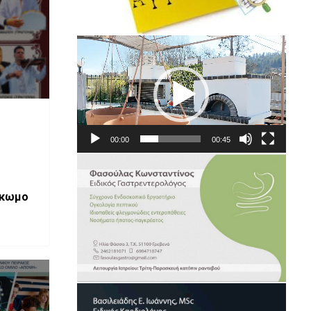
Πρόγραμμα
Αναπαραγωγής
Βίντεο
00:00
00:45
ίκωμο