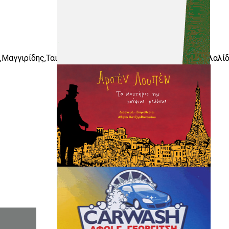
,Μαγγιρίδης,Ταϊγανίδης,Καραπορναλίδης,Πασχαλίδης(Πιλαλί