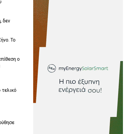
υ
, δεν
ήνο. Το
επίθεση ο
η
ο τελικό
ούθησε