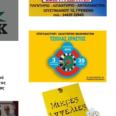
ού
τος
ας