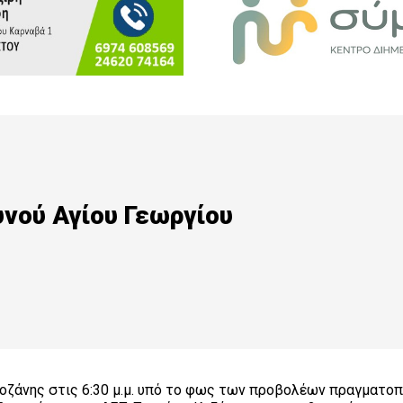
νού Αγίου Γεωργίου
ζάνης στις 6:30 μ.μ. υπό το φως των προβολέων πραγματοπ