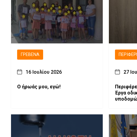
ΓΡΕΒΕΝΆ
ΠΕΡΙΦΈΡ
16 Ιουλίου 2026
27 Ιο
Ο ήρωάς μου, εγώ!
Περιφέρε
Έργα οδι
υποδομ