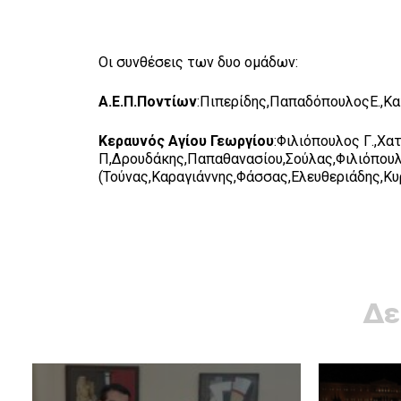
Οι συνθέσεις των δυο ομάδων:
Α.Ε.Π.Ποντίων
:Πιπερίδης,ΠαπαδόπουλοςΕ.,Κα
Κεραυνός Αγίου Γεωργίου
:Φιλιόπουλος Γ.,Χα
Π,Δρουδάκης,Παπαθανασίου,Σούλας,Φιλιόπου
(Τούνας,Καραγιάννης,Φάσσας,Ελευθεριάδης,Κυ
Γ
Δε