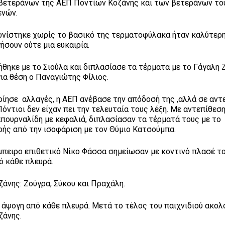
βετεράνων της ΑΕΠ Ποντίων Κοζάνης και των βετεράνων το
ενών.
γωνίστηκε χωρίς το βασικό της τερματοφύλακα ήταν καλύτερη
σουν ούτε μια ευκαιρία.
ηκε με το Σιούλα και διπλασίασε τα τέρματα με το Γάγαλη Ζ
ια θέση ο Παναγιώτης Φίλιος.
ίησε αλλαγές, η ΑΕΠ ανέβασε την απόδοσή της ,αλλά σε αντ
Πόντιοι δεν είχαν πει την τελευταία τους λέξη. Με αντεπίθεσ
απουρναλίδη με κεφαλιά, διπλασίασαν τα τέρματά τους με το
οής από την ισοφάριση με τον Θύμιο Κατσούμπα.
έμπειρο επιθετικό Νίκο Φάσσα σημείωσαν με κοντινό πλασέ τ
ό κάθε πλευρά.
ζάνης: Ζούγρα, Σύκου και Πραχάλη.
άψογη από κάθε πλευρά. Μετά το τέλος του παιχνιδιού ακολ
ζάνης.