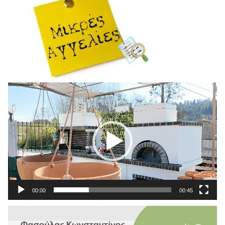
Πρόγραμμα
Αναπαραγωγής
Βίντεο
00:00
00:45