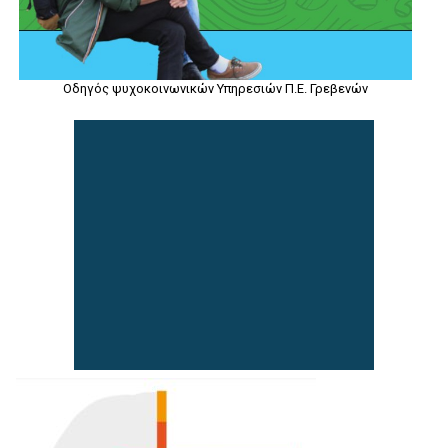
Οδηγός ψυχοκοινωνικών Υπηρεσιών Π.Ε. Γρεβενών