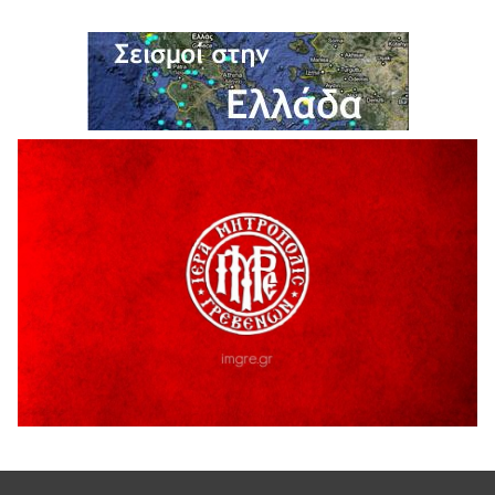
ΔΙΑΚΟΠΗ ΗΛΕΚΤΡΙΚΟΥ ΡΕΥΜΑΤΟΣ
6 Αυγούστου 2026
Ολοκληρώνεται η ασφαλτόστρωση της οδού Περιβόλι –
Αβδέλλα
6 Αυγούστου 2026
H παραδοχή λαθών είναι (και) δύναμη
5 Αυγούστου 2026
Ο ΑΝΔΡΕΑΣ ΑΣΛΑΝΙΔΗΣ ΣΥΝΕΧΙΖΕΙ ΣΤΟΝ ΠΡΩΤΕΑ
ΓΡΕΒΕΝΩΝ
5 Αυγούστου 2026
Ευχαριστήριο Εκπολιτιστικού Συλλόγου Ταξιάρχη προς κ.
Παρασχάκη Αθανάσιο
5 Αυγούστου 2026
Διακοπή υδροδότησης του Α΄ κλάδου ύδρευσης
5 Αυγούστου 2026
Η Marseaux στα Γρεβενά για μια μοναδική συναυλία
5 Αυγούστου 2026