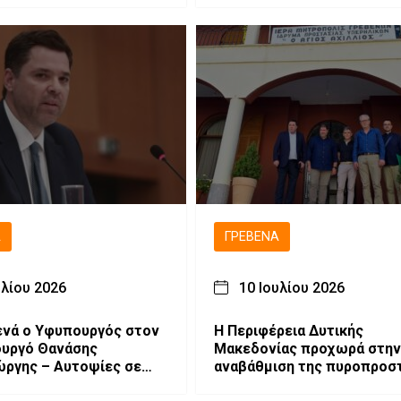
Ά
ΓΡΕΒΕΝΆ
υλίου 2026
10 Ιουλίου 2026
ενά ο Υφυπουργός στον
Η Περιφέρεια Δυτικής
υργό Θανάσης
Μακεδονίας προχωρά στην
ργης – Αυτοψίες σε
αναβάθμιση της πυροπροσ
 σύσκεψη για το Τοπικό
του Ιδρύματος Προστασίας