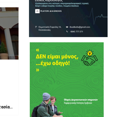
τασίας