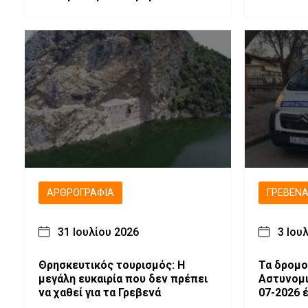
Απαγορευμένων Ζωνών στην
Περιφέρεια Δυτικής Μακεδονίας
λόγω επιβεβαίωσης εστιών
Ευλογιάς των μικρών
μηρυκαστικών
ΑΡΘΡΟΓΡΑΦΊΑ
ΓΡΕΒΕΝ
31 Ιουλίου 2026
3 Ιου
Θρησκευτικός τουρισμός: Η
Τα δρομο
μεγάλη ευκαιρία που δεν πρέπει
Αστυνομικώ
να χαθεί για τα Γρεβενά
07-2026 