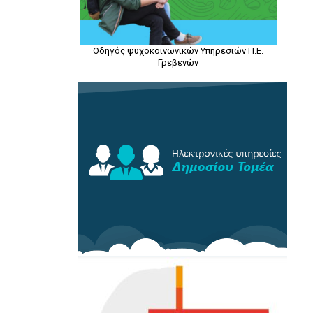
Άγιος
Οδηγός ψυχοκοινωνικών Υπηρεσιών Π.Ε.
Γρεβενών