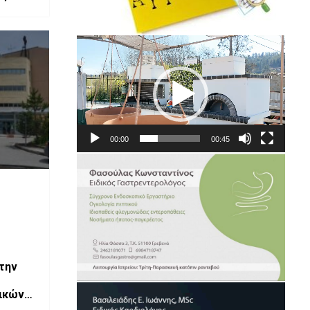
 τους
υση
Πρόγραμμα
Αναπαραγωγής
Βίντεο
00:00
00:45
 την
ικών