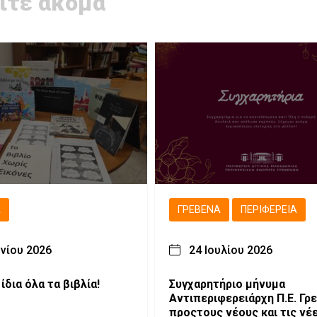
ίτε ακόμα
Ά
ΓΡΕΒΕΝΆ
ΠΕΡΙΦΈΡΕΙΑ
υνίου 2026
24 Ιουλίου 2026
 ίδια όλα τα βιβλία!
Συγχαρητήριο μήνυμα
Αντιπεριφερειάρχη Π.Ε. Γ
προςτους νέους και τις νέ