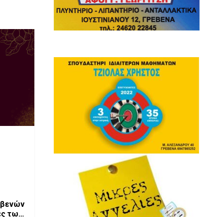
ρεβενών
ες των