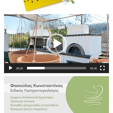
Πρόγραμμα
Αναπαραγωγής
Βίντεο
00:00
00:45