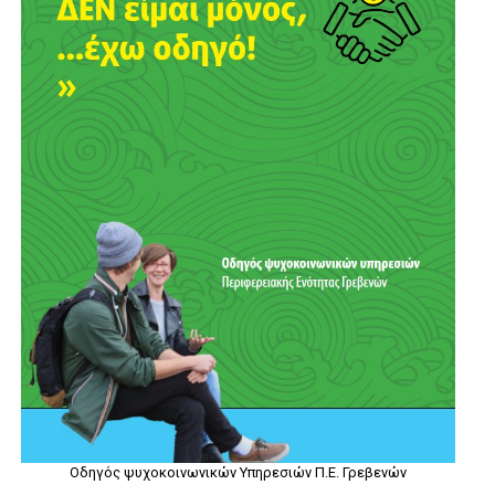
Οδηγός ψυχοκοινωνικών Υπηρεσιών Π.Ε. Γρεβενών