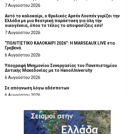
Τμήματος Γρεβενών
7 Αυγούστου 2026
Αυτό το καλοκαίρι, ο θρυλικός Αρσέν Λουπέν γυρίζει την
Ελλάδα με μια θεατρική παράσταση για όλη την
οικογένεια, όπου το τέλος το αποφασίζεις εσύ!
7 Αυγούστου 2026
“ΠΟΛΙΤΙΣΤΙΚΟ ΚΑΛΟΚΑΙΡΙ 2026”: Η MARSEAUX LIVE στα
Γρεβενά.
6 Αυγούστου 2026
Υπογραφή Μνημονίου Συνεργασίας του Πανεπιστημίου
Δυτικής Μακεδονίας με το HanoiUniversity
6 Αυγούστου 2026
Σε απόγνωση λόγω αδέσποτων
6 Αυγούστου 2026
ΔΙΑΚΟΠΗ ΗΛΕΚΤΡΙΚΟΥ ΡΕΥΜΑΤΟΣ
6 Αυγούστου 2026
Ολοκληρώνεται η ασφαλτόστρωση της οδού Περιβόλι –
Αβδέλλα