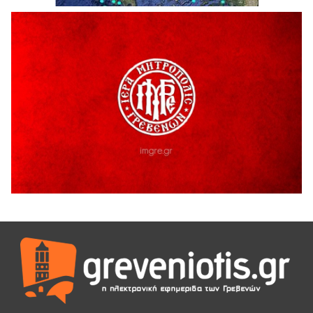
6 Αυγούστου 2026
H παραδοχή λαθών είναι (και) δύναμη
5 Αυγούστου 2026
Ο ΑΝΔΡΕΑΣ ΑΣΛΑΝΙΔΗΣ ΣΥΝΕΧΙΖΕΙ ΣΤΟΝ ΠΡΩΤΕΑ
ΓΡΕΒΕΝΩΝ
5 Αυγούστου 2026
Ευχαριστήριο Εκπολιτιστικού Συλλόγου Ταξιάρχη προς κ.
Παρασχάκη Αθανάσιο
5 Αυγούστου 2026
Διακοπή υδροδότησης του Α΄ κλάδου ύδρευσης
5 Αυγούστου 2026
Η Marseaux στα Γρεβενά για μια μοναδική συναυλία
5 Αυγούστου 2026
Θερινό Σινεμά στο πλαίσιο του «Πολιτιστικού
Καλοκαιριού 2026» με την βραβευμένη ταινία «Μικρές
Ανάσες».
5 Αυγούστου 2026