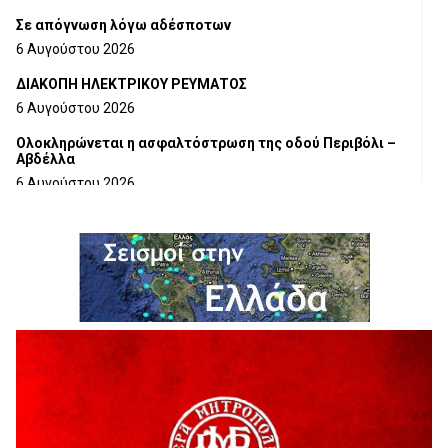
Σε απόγνωση λόγω αδέσποτων
6 Αυγούστου 2026
ΔΙΑΚΟΠΗ ΗΛΕΚΤΡΙΚΟΥ ΡΕΥΜΑΤΟΣ
6 Αυγούστου 2026
Ολοκληρώνεται η ασφαλτόστρωση της οδού Περιβόλι –
Αβδέλλα
6 Αυγούστου 2026
H παραδοχή λαθών είναι (και) δύναμη
5 Αυγούστου 2026
Ο ΑΝΔΡΕΑΣ ΑΣΛΑΝΙΔΗΣ ΣΥΝΕΧΙΖΕΙ ΣΤΟΝ ΠΡΩΤΕΑ
ΓΡΕΒΕΝΩΝ
5 Αυγούστου 2026
Ευχαριστήριο Εκπολιτιστικού Συλλόγου Ταξιάρχη προς κ.
Παρασχάκη Αθανάσιο
5 Αυγούστου 2026
Διακοπή υδροδότησης του Α΄ κλάδου ύδρευσης