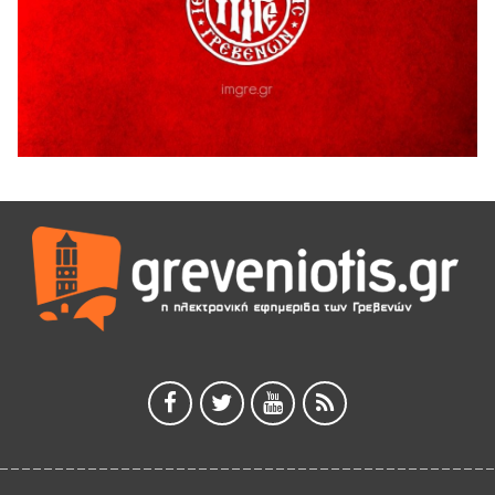
5 Αυγούστου 2026
Η Marseaux στα Γρεβενά για μια μοναδική συναυλία
5 Αυγούστου 2026
Θερινό Σινεμά στο πλαίσιο του «Πολιτιστικού
Καλοκαιριού 2026» με την βραβευμένη ταινία «Μικρές
Ανάσες».
5 Αυγούστου 2026
Γρεβενά: Συνελήφθη 18χρονος αλλοδαπός, για κλοπή
εξοπλισμού γυμναστηρίου
5 Αυγούστου 2026
ΑΗ ΛΑΟΣ | 5 Αυγούστου | Υπαίθριο Θέατρο “Καστράκι”,
Γρεβενά
5 Αυγούστου 2026
41η Γιορτή Κρασιού στο Τρίκωμο – «Γιορτή Παράδοσης»
5 Αυγούστου 2026