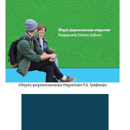
Οδηγός ψυχοκοινωνικών Υπηρεσιών Π.Ε. Γρεβενών