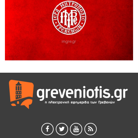
Ο ΑΝΔΡΕΑΣ ΑΣΛΑΝΙΔΗΣ ΣΥΝΕΧΙΖΕΙ ΣΤΟΝ ΠΡΩΤΕΑ
ΓΡΕΒΕΝΩΝ
5 Αυγούστου 2026
Ευχαριστήριο Εκπολιτιστικού Συλλόγου Ταξιάρχη προς κ.
Παρασχάκη Αθανάσιο
5 Αυγούστου 2026
Διακοπή υδροδότησης του Α΄ κλάδου ύδρευσης
5 Αυγούστου 2026
Η Marseaux στα Γρεβενά για μια μοναδική συναυλία
5 Αυγούστου 2026
Θερινό Σινεμά στο πλαίσιο του «Πολιτιστικού
Καλοκαιριού 2026» με την βραβευμένη ταινία «Μικρές
Ανάσες».
5 Αυγούστου 2026
Γρεβενά: Συνελήφθη 18χρονος αλλοδαπός, για κλοπή
εξοπλισμού γυμναστηρίου
5 Αυγούστου 2026