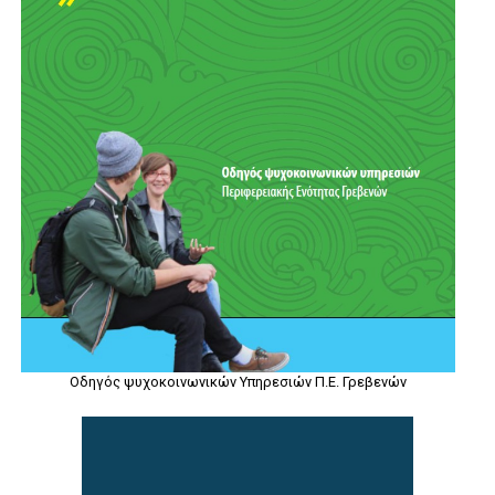
Οδηγός ψυχοκοινωνικών Υπηρεσιών Π.Ε. Γρεβενών