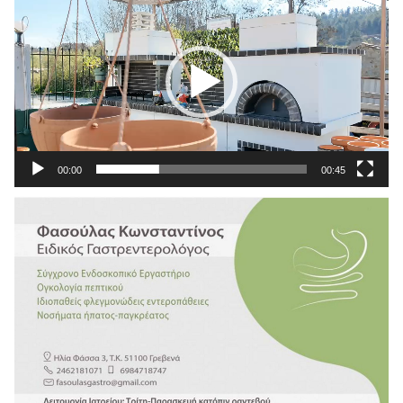
Αναπαραγωγής
Βίντεο
00:00
00:45