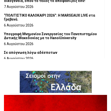
οικογένεια, όπου το τέλος το αποφασίζεις εσύ!
7 Αυγούστου 2026
“ΠΟΛΙΤΙΣΤΙΚΟ ΚΑΛΟΚΑΙΡΙ 2026”: Η MARSEAUX LIVE στα
Γρεβενά.
6 Αυγούστου 2026
Υπογραφή Μνημονίου Συνεργασίας του Πανεπιστημίου
Δυτικής Μακεδονίας με το HanoiUniversity
6 Αυγούστου 2026
Σε απόγνωση λόγω αδέσποτων
6 Αυγούστου 2026
ΔΙΑΚΟΠΗ ΗΛΕΚΤΡΙΚΟΥ ΡΕΥΜΑΤΟΣ
6 Αυγούστου 2026
Ολοκληρώνεται η ασφαλτόστρωση της οδού Περιβόλι –
Αβδέλλα
6 Αυγούστου 2026
H παραδοχή λαθών είναι (και) δύναμη
5 Αυγούστου 2026