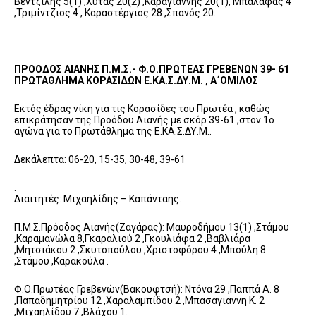
Βεντζιλής 5(1) ,Χύτας 20(2) ,Καραγιάννης 20(1), Μπαλάφας 4
,Τριμίντζιος 4 , Καραστέργιος 28 ,Σπανός 20.
ΠΡΟΟΔΟΣ ΑΙΑΝΗΣ Π.Μ.Σ.- Φ.Ο.ΠΡΩΤΕΑΣ ΓΡΕΒΕΝΩΝ 39- 61
ΠΡΩΤΑΘΛΗΜΑ ΚΟΡΑΣΙΔΩΝ Ε.ΚΑ.Σ.ΔΥ.Μ. , Α΄ΟΜΙΛΟΣ
Εκτός έδρας νίκη για τις Κορασίδες του Πρωτέα , καθώς
επικράτησαν της Προόδου Αιανής με σκόρ 39-61 ,στον 1ο
αγώνα για το Πρωτάθλημα της Ε.ΚΑ.Σ.ΔΥ.Μ..
Δεκάλεπτα: 06-20, 15-35, 30-48, 39-61
.
Διαιτητές: Μιχαηλίδης – Καπάνταης.
Π.Μ.Σ.Πρόοδος Αιανής(Ζαγάρας): Μαυροδήμου 13(1) ,Στάμου
,Καραμανώλα 8,Γκαραλιού 2 ,Γκουλιάφα 2 ,Βαβλιάρα
,Μητσιάκου 2 ,Σκυτοπούλου ,Χριστοφόρου 4 ,Μπούλη 8
,Στάμου ,Καρακούλα .
Φ.Ο.Πρωτέας Γρεβενών(Βακουφτσή): Ντόνα 29 ,Παππά Α. 8
,Παπαδημητρίου 12 ,Χαραλαμπίδου 2 ,Μπασαγιάννη Κ. 2
,Μιχαηλίδου 7 ,Βλάχου 1.