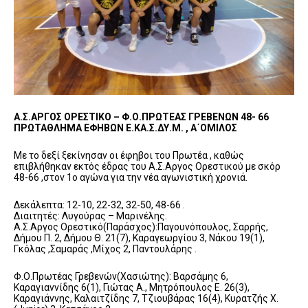
Α.Σ.ΑΡΓΟΣ ΟΡΕΣΤΙΚΟ – Φ.Ο.ΠΡΩΤΕΑΣ ΓΡΕΒΕΝΩΝ 48- 66
ΠΡΩΤΑΘΛΗΜΑ ΕΦΗΒΩΝ Ε.ΚΑ.Σ.ΔΥ.Μ. , Α΄ΟΜΙΛΟΣ
Με το δεξί ξεκίνησαν οι έφηβοι του Πρωτέα , καθώς
επιβλήθηκαν εκτός έδρας του Α.Σ.Αργος Ορεστικού με σκόρ
48-66 ,στον 1ο αγώνα για την νέα αγωνιστική χρονιά.
Δεκάλεπτα: 12-10, 22-32, 32-50, 48-66 .
Διαιτητές: Λυγούρας – Μαρινέλης.
Α.Σ.Αργος Ορεστικό(Παράσχος):Παγουνόπουλος, Σαρρής,
Δήμου Π. 2, Δήμου Θ. 21(7), Καραγεωργίου 3, Νάκου 19(1),
Γκόλας ,Σαμαράς ,Μίχος 2, Παντουλάρης .
Φ.Ο.Πρωτέας Γρεβενών(Χασιώτης): Βαρσάμης 6,
Καραγιαννίδης 6(1), Γιώτας Α., Μητρόπουλος Ε. 26(3),
Καραγιάννης, Καλαιτζίδης 7, Τζιουβάρας 16(4), Κυρατζής Χ.