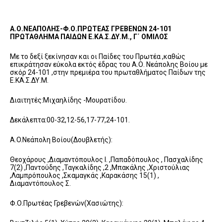
Α.Ο.ΝΕΑΠΟΛΗΣ-Φ.Ο.ΠΡΩΤΕΑΣ ΓΡΕΒΕΝΩΝ 24-101
ΠΡΩΤΑΘΛΗΜΑ ΠΑΙΔΩΝ Ε.ΚΑ.Σ.ΔΥ.Μ., Γ΄ ΟΜΙΛΟΣ
Με το δεξί ξεκίνησαν και οι Παίδες του Πρωτέα ,καθώς
επικράτησαν εύκολα εκτός έδρας του Α.Ο. Νεάπολης Βοίου με
σκόρ 24-101 ,στην πρεμιέρα του πρωταθλήματος Παίδων της
Ε.ΚΑ.Σ.ΔΥ.Μ.
Διαιτητές:Μιχαηλίδης -Μουρατίδου.
Δεκάλεπτα:00-32,12-56,17-77,24-101.
Α.O.Νεάπολη Βοίου(Δουβλετής):
Θεοχάρους ,Διαμαντόπουλος Ι. ,Παπαδόπουλος , Πασχαλίδης
7(2) ,Παντούδης ,Ταγκαλίδης ,2 ,Μπακάλης ,Χριστούλιας
,Λαμπρόπουλος ,Σκαμαγκάς ,Καρακάσης 15(1) ,
Διαμαντόπουλος Σ.
Φ.Ο.Πρωτέας Γρεβενών(Χασιώτης):