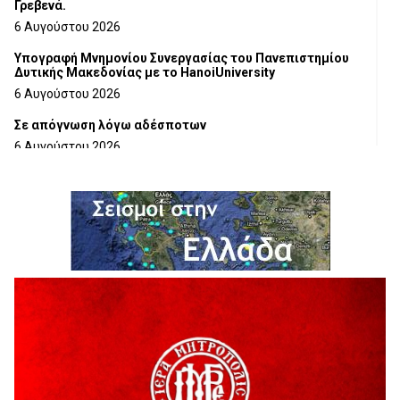
Γρεβενά.
6 Αυγούστου 2026
Υπογραφή Μνημονίου Συνεργασίας του Πανεπιστημίου
Δυτικής Μακεδονίας με το HanoiUniversity
6 Αυγούστου 2026
Σε απόγνωση λόγω αδέσποτων
6 Αυγούστου 2026
ΔΙΑΚΟΠΗ ΗΛΕΚΤΡΙΚΟΥ ΡΕΥΜΑΤΟΣ
6 Αυγούστου 2026
Ολοκληρώνεται η ασφαλτόστρωση της οδού Περιβόλι –
Αβδέλλα
6 Αυγούστου 2026
H παραδοχή λαθών είναι (και) δύναμη
5 Αυγούστου 2026
Ο ΑΝΔΡΕΑΣ ΑΣΛΑΝΙΔΗΣ ΣΥΝΕΧΙΖΕΙ ΣΤΟΝ ΠΡΩΤΕΑ
ΓΡΕΒΕΝΩΝ
5 Αυγούστου 2026