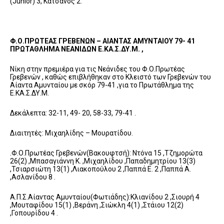
(Junior) 3, Κατσάνος 2.
Φ.Ο.ΠΡΩΤΕΑΣ ΓΡΕΒΕΝΩΝ – ΑΙΑΝΤΑΣ ΑΜΥΝΤΑΙΟΥ 79- 41
ΠΡΩΤΑΘΛΗΜΑ ΝΕΑΝΙΔΩΝ Ε.ΚΑ.Σ.ΔΥ.Μ. ,
Νίκη στην πρεμιέρα για τις Νεάνιδες του Φ.Ο.Πρωτέας
Γρεβενών , καθώς επιβλήθηκαν στο Κλειστό των Γρεβενών του
Αίαντα Αμυνταίου με σκόρ 79-41 ,για το Πρωτάθλημα της
Ε.ΚΑ.Σ.ΔΥ.Μ.
Δεκάλεπτα: 32-11, 49- 20, 58-33, 79-41 .
Διαιτητές: Μιχαηλίδης – Μουρατίδου.
.Φ.Ο.Πρωτέας Γρεβενών(Βακουφτσή): Ντόνα 15 ,Τζημορώτα
26(2) ,Μπασαγιάννη Κ. ,Μιχαηλίδου ,Παπαδημητρίου 13(3)
,Τσιαρσιώτη 13(1) ,Λιακοπούλου 2 ,Παππά Ε. 2 ,Παππά Α.
,Ασλανίδου 8 .
Α.Π.Σ.Αίαντας Αμυνταίου(Φωτιάδης):Κλιανίδου 2 ,Σιουρή 4
,Μουταφίδου 15(1) ,Βεράνη ,Σιώκλη 4(1) ,Στάιου 12(2)
,Γοπουρίδου 4 .