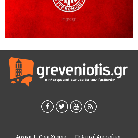
Ευχαριστήριο Εκπολιτιστικού Συλλόγου Ταξιάρχη προς κ.
Παρασχάκη Αθανάσιο
5 Αυγούστου 2026
Διακοπή υδροδότησης του Α΄ κλάδου ύδρευσης
5 Αυγούστου 2026
Η Marseaux στα Γρεβενά για μια μοναδική συναυλία
5 Αυγούστου 2026
Θερινό Σινεμά στο πλαίσιο του «Πολιτιστικού
Καλοκαιριού 2026» με την βραβευμένη ταινία «Μικρές
Ανάσες».
5 Αυγούστου 2026
Γρεβενά: Συνελήφθη 18χρονος αλλοδαπός, για κλοπή
εξοπλισμού γυμναστηρίου
5 Αυγούστου 2026
Αρχική
Όροι Χρήσης
Πολιτική Απορρήτου