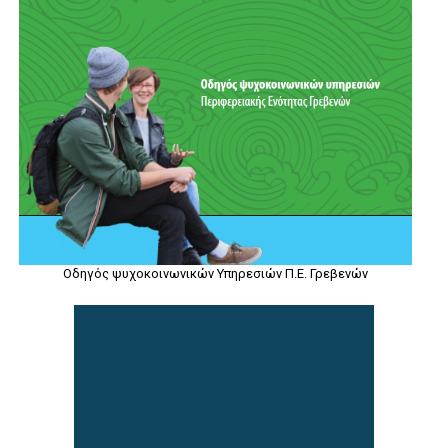
Οδηγός ψυχοκοινωνικών Υπηρεσιών Π.Ε. Γρεβενών