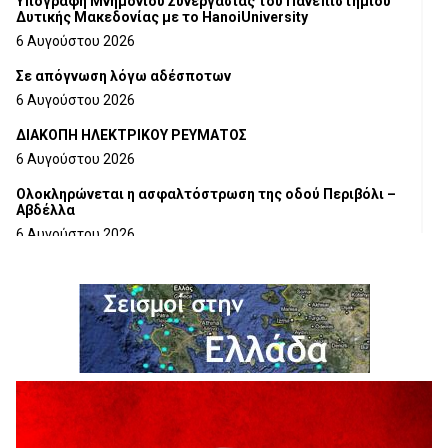
Υπογραφή Μνημονίου Συνεργασίας του Πανεπιστημίου
Δυτικής Μακεδονίας με το HanoiUniversity
6 Αυγούστου 2026
Σε απόγνωση λόγω αδέσποτων
6 Αυγούστου 2026
ΔΙΑΚΟΠΗ ΗΛΕΚΤΡΙΚΟΥ ΡΕΥΜΑΤΟΣ
6 Αυγούστου 2026
Ολοκληρώνεται η ασφαλτόστρωση της οδού Περιβόλι –
Αβδέλλα
6 Αυγούστου 2026
H παραδοχή λαθών είναι (και) δύναμη
5 Αυγούστου 2026
Ο ΑΝΔΡΕΑΣ ΑΣΛΑΝΙΔΗΣ ΣΥΝΕΧΙΖΕΙ ΣΤΟΝ ΠΡΩΤΕΑ
ΓΡΕΒΕΝΩΝ
5 Αυγούστου 2026
Ευχαριστήριο Εκπολιτιστικού Συλλόγου Ταξιάρχη προς κ.
Παρασχάκη Αθανάσιο
5 Αυγούστου 2026