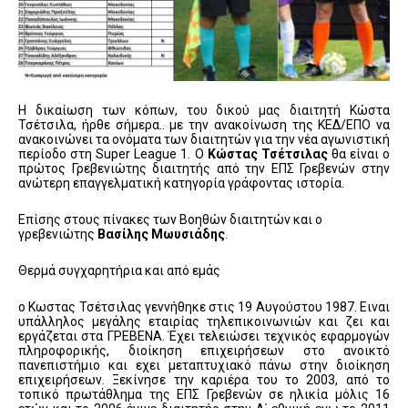
Η δικαίωση των κόπων, του δικού μας διαιτητή Κώστα
Τσέτσιλα, ήρθε σήμερα.. με την ανακοίνωση της ΚΕΔ/ΕΠΟ να
ανακοινώνει τα ονόματα των διαιτητών για την νέα αγωνιστική
περίοδο στη Super League 1. Ο
Κώστας Τσέτσιλας
θα είναι ο
πρώτος Γρεβενιώτης διαιτητής από την ΕΠΣ Γρεβενών στην
ανώτερη επαγγελματική κατηγορία γράφοντας ιστορία.
Επίσης στους πίνακες των Βοηθών διαιτητών και ο
γρεβενιώτης
Βασίλης Μωυσιάδης
.
Θερμά συγχαρητήρια και από εμάς
ο Κωστας Τσέτσιλας γεννήθηκε στις 19 Αυγούστου 1987. Ειναι
υπάλληλος μεγάλης εταιρίας τηλεπικοινωνιών και ζει και
εργάζεται στα ΓΡΕΒΕΝΑ. Έχει τελειώσει τεχνικός εφαρμογών
πληροφορικής, διοίκηση επιχειρήσεων στο ανοικτό
πανεπιστήμιο και εχει μεταπτυχιακό πάνω στην διοίκηση
επιχειρήσεων. Ξεκίνησε την καριέρα του το 2003, από το
τοπικό πρωτάθλημα της ΕΠΣ Γρεβενών σε ηλικία μόλις 16