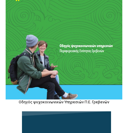
Οδηγός ψυχοκοινωνικών Υπηρεσιών Π.Ε. Γρεβενών