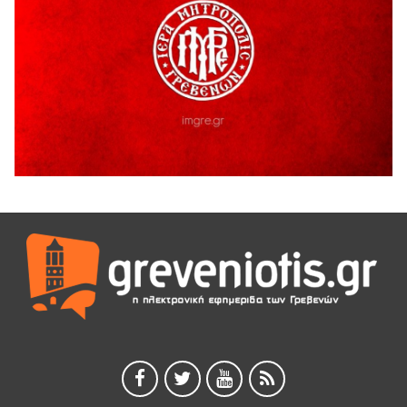
Διακοπή υδροδότησης του Α΄ κλάδου ύδρευσης
5 Αυγούστου 2026
Η Marseaux στα Γρεβενά για μια μοναδική συναυλία
5 Αυγούστου 2026
Θερινό Σινεμά στο πλαίσιο του «Πολιτιστικού
Καλοκαιριού 2026» με την βραβευμένη ταινία «Μικρές
Ανάσες».
5 Αυγούστου 2026
Γρεβενά: Συνελήφθη 18χρονος αλλοδαπός, για κλοπή
εξοπλισμού γυμναστηρίου
5 Αυγούστου 2026
ΑΗ ΛΑΟΣ | 5 Αυγούστου | Υπαίθριο Θέατρο “Καστράκι”,
Γρεβενά
5 Αυγούστου 2026
41η Γιορτή Κρασιού στο Τρίκωμο – «Γιορτή Παράδοσης»
5 Αυγούστου 2026