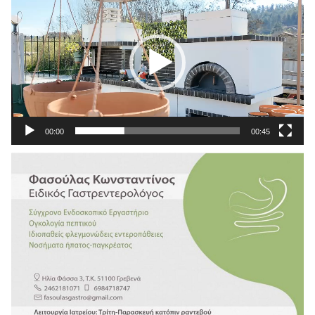
Αναπαραγωγής
Βίντεο
00:00
00:45