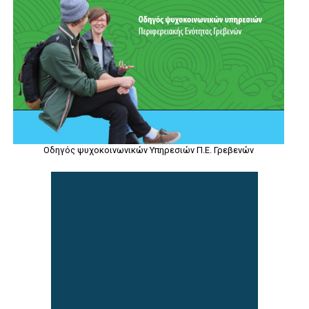
Οδηγός ψυχοκοινωνικών Υπηρεσιών Π.Ε. Γρεβενών