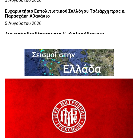
5 Αυγούστου 2026
Ευχαριστήριο Εκπολιτιστικού Συλλόγου Ταξιάρχη προς κ.
Παρασχάκη Αθανάσιο
5 Αυγούστου 2026
Διακοπή υδροδότησης του Α΄ κλάδου ύδρευσης
5 Αυγούστου 2026
Η Marseaux στα Γρεβενά για μια μοναδική συναυλία
5 Αυγούστου 2026
Θερινό Σινεμά στο πλαίσιο του «Πολιτιστικού
Καλοκαιριού 2026» με την βραβευμένη ταινία «Μικρές
Ανάσες».
5 Αυγούστου 2026
Γρεβενά: Συνελήφθη 18χρονος αλλοδαπός, για κλοπή
εξοπλισμού γυμναστηρίου
5 Αυγούστου 2026
ΑΗ ΛΑΟΣ | 5 Αυγούστου | Υπαίθριο Θέατρο “Καστράκι”,
Γρεβενά
5 Αυγούστου 2026