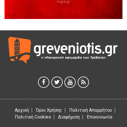
41η Γιορτή Κρασιού στο Τρίκωμο – «Γιορτή Παράδοσης»
5 Αυγούστου 2026
ΜΟΡΙΟΔΟΤΟΥΜΕΝΑ ΣΕΜΙΝΑΡΙΑ ΑΠΟ ΤΟ ΠΑΝΕΠΙΣΤΗΜΙΟ
ΠΕΙΡΑΙΑ
5 Αυγούστου 2026
ΕΥΧΑΡΙΣΤΙΕΣ Φυσιολατρικού Συλλόγου Γρεβενών
4 Αυγούστου 2026
Έκτακτη χρηματοδότηση 400.000€ για επιπλέον εργασίες
στο Δημοτικό Στάδιο Γρεβενών «Μίλτος Τεντόγλου»
4 Αυγούστου 2026
Αρχική
Όροι Χρήσης
Πολιτική Απορρήτου
Πολιτική Cookies
Διαφήμιση
Επικοινωνία