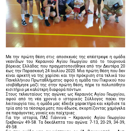
Με την πρώτη θέση στις αποσκευές της επέστρεψε η ομάδα
νεανίδων του Κεραυνού Αγίου Γεωργίου από το τουρνουά
βόρειας Ελλάδας που πραγματοποιήθηκε από την Δευτέρα 20
έως την Παρασκευή 24 Ιουλίου 2020. Μια πρώτη θέση που δεν
είναι αρκετή να της χαρίσει και την πρόκριση στα τελικά του
Πανελλήνιου Πρωταθλήματος αφού η ομάδα του Πιερικού που
ισοβάθμησε μαζί της στην πρώτη θέση, πήρε το πολυπόθητο
εισιτήριο με καλύτερη διαφορά πόντων.
Στους τελευταίους της αγώνες ως Κεραυνός Αγίου Γεωργίου,
αφού από τη νέα χρονιά ο ιστορικός Σύλλογος παύει την
λειτουργία του, η ομάδα μας έδειξε χαρακτήρα και κέρδισε τα
τρία από τα τέσσερα ματς που έδωσε, σκορπίζοντας χαμόγελα
σε παράγοντες, γονείς και παίχτριες .
Για την ιστορία, ΠΑΣ Γιάννινα – Κεραυνός Αγίου Γεωργίου
Γρεβενών 49-58. Τα δεκάλεπτα του αγώνα: 7-13, 20-29, 34-39,
49-58.