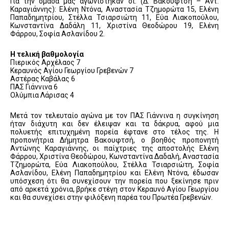
Για την ομάδα μας αγωνίστηκαν οι: (Δ. Βακουφτσή – Αντ.
Καραγιάννης): Ελένη Ντόνα, Αναστασία Τζημορώτα 15, Ελένη
Παπαδημητρίου, Στέλλα Τσιαρσιώτη 11, Εύα Λιακοπούλου,
Κωνσταντίνα Δαδάλη 11, Χριστίνα Θεοδώρου 19, Ελένη
Φάρρου, Σοφία Ασλανίδου 2.
Η τελική βαθμολογία
Πιερικός Αρχέλαος 7
Κεραυνός Αγίου Γεωργίου Γρεβενών 7
Αστέρας Καβάλας 6
ΠΑΣ Γιάννινα 6
Ολύμπια Λάρισας 4
Μετά τον τελευταίο αγώνα με τον ΠΑΣ Γιάννινα η συγκίνηση
ήταν διάχυτη και δεν έλειψαν και τα δάκρυα, αφού μια
πολυετής επιτυχημένη πορεία έφτανε στο τέλος της. Η
προπονήτρια Δήμητρα Βακουφτσή, ο βοηθός προπονητή
Αντώνης Καραγιάννης, οι παίχτριες της αποστολής Ελένη
Φάρρου, Χριστίνα Θεοδώρου, Κωνσταντίνα Δαδαλή, Αναστασία
Τζημορώτα, Εύα Λιακοπούλου, Στέλλα Τσιαρσιώτη, Σοφία
Ασλανίδου, Ελένη Παπαδημητρίου και Ελένη Ντόνα, έδωσαν
υπόσχεση ότι θα συνεχίσουν την πορεία που ξεκίνησε πριν
από αρκετά χρόνια, βρήκε στέγη στον Κεραυνό Αγίου Γεωργίου
και θα συνεχίσει στην φιλόξενη παρέα του Πρωτέα Γρεβενών.