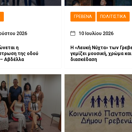
Ά
ΓΡΕΒΕΝΆ
ΠΟΛΙΤΙΣΤΙΚΆ
ούστου 2026
10 Ιουλίου 2026
ώνεται η
Η «Λευκή Νύχτα» των Γρεβ
στρωση της οδού
γεμίζει μουσική, χρώμα και
 – Αβδέλλα
διασκέδαση