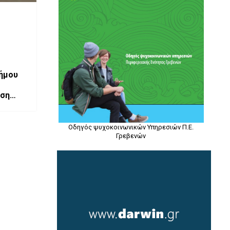
ήμου
ηση
Οδηγός ψυχοκοινωνικών Υπηρεσιών Π.Ε.
Γρεβενών