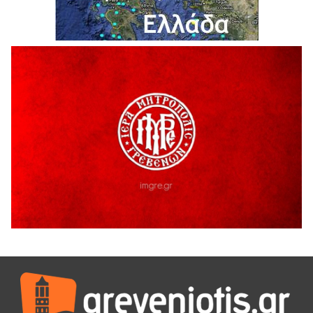
Ο ΑΝΔΡΕΑΣ ΑΣΛΑΝΙΔΗΣ ΣΥΝΕΧΙΖΕΙ ΣΤΟΝ ΠΡΩΤΕΑ
ΓΡΕΒΕΝΩΝ
5 Αυγούστου 2026
Ευχαριστήριο Εκπολιτιστικού Συλλόγου Ταξιάρχη προς κ.
Παρασχάκη Αθανάσιο
5 Αυγούστου 2026
Διακοπή υδροδότησης του Α΄ κλάδου ύδρευσης
5 Αυγούστου 2026
Η Marseaux στα Γρεβενά για μια μοναδική συναυλία
5 Αυγούστου 2026
Θερινό Σινεμά στο πλαίσιο του «Πολιτιστικού
Καλοκαιριού 2026» με την βραβευμένη ταινία «Μικρές
Ανάσες».
5 Αυγούστου 2026
Γρεβενά: Συνελήφθη 18χρονος αλλοδαπός, για κλοπή
εξοπλισμού γυμναστηρίου
5 Αυγούστου 2026
ΑΗ ΛΑΟΣ | 5 Αυγούστου | Υπαίθριο Θέατρο “Καστράκι”,