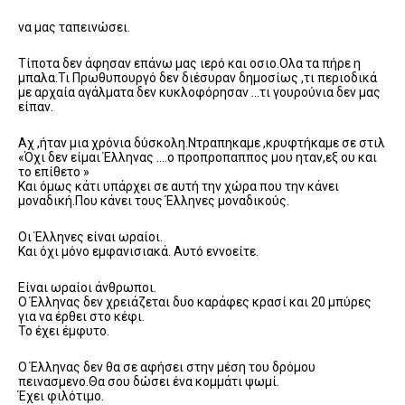
να μας ταπεινώσει.
Τίποτα δεν άφησαν επάνω μας ιερό και οσιο.Ολα τα πήρε η
μπαλα.Τι Πρωθυπουργό δεν διέσυραν δημοσίως ,τι περιοδικά
με αρχαία αγάλματα δεν κυκλοφόρησαν …τι γουρούνια δεν μας
είπαν.
Αχ ,ήταν μια χρόνια δύσκολη.Ντραπηκαμε ,κρυφτήκαμε σε στιλ
«Όχι δεν είμαι Έλληνας ….ο προπροπαππος μου ηταν,εξ ου και
το επίθετο »
Και όμως κάτι υπάρχει σε αυτή την χώρα που την κάνει
μοναδική.Που κάνει τους Έλληνες μοναδικούς.
Οι Έλληνες είναι ωραίοι.
Και όχι μόνο εμφανισιακά. Αυτό εννοείτε.
Είναι ωραίοι άνθρωποι.
Ο Έλληνας δεν χρειάζεται δυο καράφες κρασί και 20 μπύρες
για να έρθει στο κέφι.
Το έχει έμφυτο.
Ο Έλληνας δεν θα σε αφήσει στην μέση του δρόμου
πεινασμενο.Θα σου δώσει ένα κομμάτι ψωμί.
Έχει φιλότιμο.