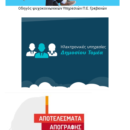
Οδηγός ψυχοκοινωνικών Υπηρεσιών Π.Ε. Γρεβενών