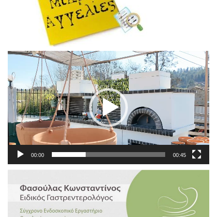
Πρόγραμμα
Αναπαραγωγής
Βίντεο
00:00
00:45