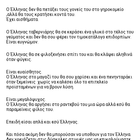
Ο Έλληνας δεν θα πετάξει τους γονείς του στο γηροκομείο
,αλλά θα τους κρατήσει κοντά του.
Έχει αισθήματα.
Ο Έλληνας ταβερνιάρης θα σε κεράσει ένα γλυκό στο τέλος του
γεύματος και δεν θα σου φέρει τον τιμοκατάλογο επιδορπίων.
Είναι ευγνώμον.
Ο Έλληνας θα σε φιλοξενήσει σπίτι του και θα κλάψει αληθινά
όταν φύγεις.
Είναι ευαίσθητος.
Ο Έλληνας στο μαγαζί του θα σου χαρίσει και ένα πενηνταράκι
όταν ξεμείνεις χωρίς να καλέσει όλο το επιτελείο
προϊσταμένων για να βρουν λύση.
Είναι μεγαλόψυχος.
Ο Έλληνας θα αργήσει στο ραντεβού του μια ώρα αλλά εσύ θα
παραμείνεις φίλος του.
Επειδή είσαι απλά και εσύ Έλληνας.
Και πόσα ακόμη δεν θα μπορούσαν να υποθουν για τον Έλληνα.
Δεν χρειάζεται στις δύσκολες στιγμές μας να επικαλούμαστε