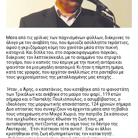
Μέσα από τις γρίλιες των παχνισμένων φύλλων, διέκρινες το
άλογο με τον αναβάτη του, που έμοιαζε ασύλληπτα τεράστιος,
αφού η γκριζόμαυρη κόμη του χανόταν μέσα στην πυκνή
καταχνιά. Και δίπλα του, στο σαρακοφαγωμένο παγκάκι,
διέκρινες τον λεπτοκόκκαλο, με το αναμμένο του στριφτό
τσιγάρο, που ο καπνός του έσμιγε με την πυκνή αντάρα και
φαινόταν σα μια μεγάλη ανασαιμιά. Κι ήταν η πέμπτη ημέρα,
κατά τας γραφάς, που ερχόταν ανελλιπώς στο ραντεβού με
τους ψυχροαίματους της μεταλλαγμένης μας εποχής…
Ήταν , ο Άρης, ο καπετάνιος, που κατέβηκε από το φανοστάτη
των Τρικάλων και ανέβηκε στο μαύρο του φαρί , 119 ετών
σήμερα και ο Παντελής Πουλιόπουλος, ο ασυμβίβαστος, ο
ιδεολόγος της μορφωτικής επανάστασης, 124 χρονών σήμερα.
Δυο οπτασίες που συνεχίζουν να έρχονται μέσα από τη βαθιά
τους υποχρέωση στο Μικρό Χωριό, την πατρίδα. Σε κάποιους
πιο ομιχλώδεις καιρούς έδωσαν τη ζωή τους, με
αυταπάρνηση, ποτίζοντας με το αίμα τους το δέντρο της
Λευτεριάς… Έτσι πίστευαν τότε αυτοί!… Ενώ οι άλλοι
κρατήθηκαν στη ζωή εξυπηρετώντας τον κατακτητή!…