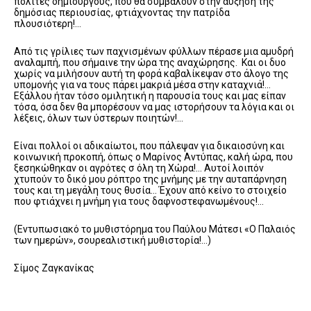
πολίτες δημιουργούς, που θα συμβάλουν στην αύξηση της
δημόσιας περιουσίας, φτιάχνοντας την πατρίδα
πλουσιότερη!…
Από τις γρίλιες των παχνισμένων φύλλων πέρασε μια αμυδρή
αναλαμπή, που σήμαινε την ώρα της αναχώρησης. Και οι δυο
χωρίς να μιλήσουν αυτή τη φορά καβαλίκεψαν στο άλογο της
υπομονής για να τους πάρει μακριά μέσα στην καταχνιά!…
Εξάλλου ήταν τόσο ομιλητική η παρουσία τους και μας είπαν
τόσα, όσα δεν θα μπορέσουν να μας ιστορήσουν τα λόγια και οι
λέξεις, όλων των ύστερων ποιητών!…
Είναι πολλοί οι αδικαίωτοι, που πάλεψαν για δικαιοσύνη και
κοινωνική προκοπή, όπως ο Μαρίνος Αντύπας, καλή ώρα, που
ξεσηκώθηκαν οι αγρότες σ όλη τη Χώρα!… Αυτοί λοιπόν
χτυπούν το δικό μου ρόπτρο της μνήμης με την αυταπάρνηση
τους και τη μεγάλη τους θυσία… Έχουν από κείνο το στοιχείο
που φτιάχνει η μνήμη για τους δαφνοστεφανωμένους!…
(Εντυπωσιακό το μυθιστόρημα του Παύλου Μάτεσι «Ο Παλαιός
των ημερών», σουρεαλιστική μυθιστορία!…)
Σίμος Ζαγκανίκας