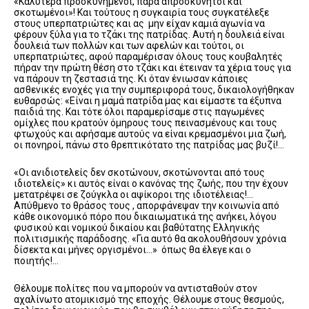
«Καλύτερα προσκυνημένοι, παρά απροσκύνητοι και
σκοτωμένοι»! Και τούτους η συγκαιρία τους συγκατέλεξε
στους υπερπατριώτες και ας μην είχαν καμιά αγωνία να
φέρουν ξύλα για το τζάκι της πατρίδας. Αυτή η δουλειά είναι
δουλειά των πολλών και των αφελών και τούτοι, οι
υπερπατριώτες, αφού παραμέρισαν όλους τους κουβαλητές
πήραν την πρώτη θέση στο τζάκι και έτειναν τα χέρια τους για
να πάρουν τη ζεστασιά της. Κι όταν ένιωσαν κάποιες
ασθενικές ενοχές για την συμπεριφορά τους, δικαιολογήθηκαν
ευθαρσώς: «Είναι η μαμά πατρίδα μας και είμαστε τα έξυπνα
παιδιά της. Και τότε όλοι παραμερίσαμε στις παγωμένες
ομίχλες που κρατούν όμηρους τους πεινασμένους και τους
φτωχούς και αφήσαμε αυτούς να είναι κρεμασμένοι μια ζωή,
οι πονηροί, πάνω στο θρεπτικότατο της πατρίδας μας βυζί!…
«Οι ανιδιοτελείς δεν σκοτώνουν, σκοτώνονται από τους
ιδιοτελείς» κι αυτός είναι ο κανόνας της ζωής, που την έχουν
μετατρέψει σε ζούγκλα οι αψίκοροι της ιδιοτέλειας!…
Απύθμενο το θράσος τους , απορφάνεψαν την κοινωνία από
κάθε οικονομικό πόρο που δικαιωματικά της ανήκει, λόγου
φυσικού και νομικού δικαίου και βαθύτατης Ελληνικής
πολιτισμικής παράδοσης. «Για αυτό θα ακολουθήσουν χρόνια
δίσεκτα και μήνες οργισμένοι…» όπως θα έλεγε και ο
ποιητής!…
Θέλουμε πολίτες που να μπορούν να αντισταθούν στον
αχαλίνωτο ατομικισμό της εποχής. Θέλουμε στους θεσμούς,