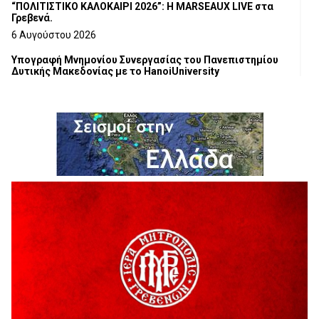
“ΠΟΛΙΤΙΣΤΙΚΟ ΚΑΛΟΚΑΙΡΙ 2026”: Η MARSEAUX LIVE στα
Γρεβενά.
6 Αυγούστου 2026
Υπογραφή Μνημονίου Συνεργασίας του Πανεπιστημίου
Δυτικής Μακεδονίας με το HanoiUniversity
6 Αυγούστου 2026
Σε απόγνωση λόγω αδέσποτων
6 Αυγούστου 2026
ΔΙΑΚΟΠΗ ΗΛΕΚΤΡΙΚΟΥ ΡΕΥΜΑΤΟΣ
6 Αυγούστου 2026
Ολοκληρώνεται η ασφαλτόστρωση της οδού Περιβόλι –
Αβδέλλα
6 Αυγούστου 2026
H παραδοχή λαθών είναι (και) δύναμη
5 Αυγούστου 2026
Ο ΑΝΔΡΕΑΣ ΑΣΛΑΝΙΔΗΣ ΣΥΝΕΧΙΖΕΙ ΣΤΟΝ ΠΡΩΤΕΑ
ΓΡΕΒΕΝΩΝ