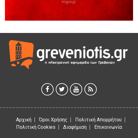
5 Αυγούστου 2026
Ευχαριστήριο Εκπολιτιστικού Συλλόγου Ταξιάρχη προς κ.
Παρασχάκη Αθανάσιο
5 Αυγούστου 2026
Διακοπή υδροδότησης του Α΄ κλάδου ύδρευσης
5 Αυγούστου 2026
Η Marseaux στα Γρεβενά για μια μοναδική συναυλία
5 Αυγούστου 2026
Θερινό Σινεμά στο πλαίσιο του «Πολιτιστικού
Καλοκαιριού 2026» με την βραβευμένη ταινία «Μικρές
Ανάσες».
5 Αυγούστου 2026
Αρχική
Όροι Χρήσης
Πολιτική Απορρήτου
Πολιτική Cookies
Διαφήμιση
Επικοινωνία