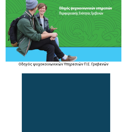
Οδηγός ψυχοκοινωνικών Υπηρεσιών Π.Ε. Γρεβενών