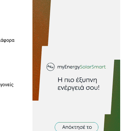
διάφορα
 γονείς