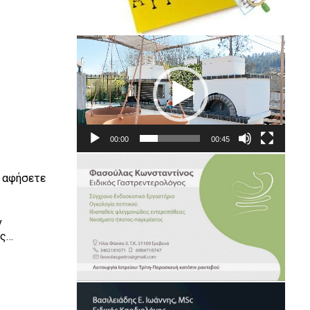
Πρόγραμμα
Αναπαραγωγής
Βίντεο
00:00
00:45
ν αφήσετε
ν
ίς…