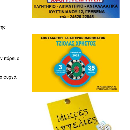
της
ν πάρει ο
ιο συχνά.