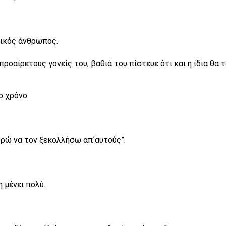
νετικός άνθρωπος.
οαίρετους γονείς του, βαθιά του πίστευε ότι και η ίδια θα 
ο χρόνο.
πορώ να τον ξεκολλήσω απ΄αυτούς”.
η μένει πολύ.