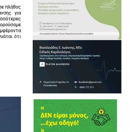
σε πλήθος
ανσης για
ρισσότερες
πορούσαμε
υμφέροντα
υάται ότι