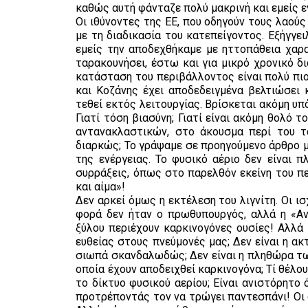
καθώς αυτή φάνταζε πολύ μακρινή και εμείς 
Οι ιθύνοντες της ΕΕ, που οδηγούν τους λαού
με τη διαδικασία του κατεπείγοντος. Εξήγγε
εμείς την αποδεχθήκαμε με ηττοπάθεια χαρα
ταρακουνήσει, έστω και για μικρό χρονικό δ
κατάσταση του περιβάλλοντος είναι πολύ πι
και Κοζάνης έχει αποδεδειγμένα βελτιώσει 
τεθεί εκτός λειτουργίας. Βρίσκεται ακόμη υπ
Γιατί τόση βιασύνη; Γιατί είναι ακόμη θολό
αντανακλαστικών, στο άκουσμα περί του τα
διαρκώς; Το γράψαμε σε προηγούμενο άρθρο μ
της ενέργειας. Το φυσικό αέριο δεν είναι π
συρράξεις, όπως στο παρελθόν εκείνη του πε
και αίμα»!
Δεν αρκεί όμως η εκτέλεση του λιγνίτη. Οι 
φορά δεν ήταν ο πρωθυπουργός, αλλά η «Αν
ξύλου περιέχουν καρκινογόνες ουσίες! Αλλά 
ευθείας στους πνεύμονές μας; Δεν είναι η ακ
σιωπά σκανδαλωδώς; Δεν είναι η πληθώρα τ
οποία έχουν αποδειχθεί καρκινογόνα; Τί θέλου
το δίκτυο φυσικού αερίου; Είναι ανιστόρητο
προτρέποντάς τον να τρώγει παντεσπάνι! Οι 