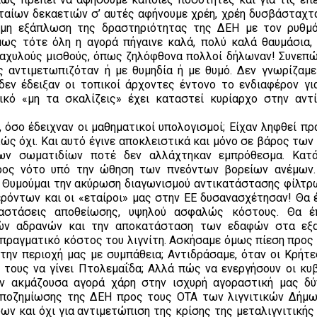
ταίων δεκαετιών σ’ αυτές αφήνουμε χρέη, χρέη δυσβάσταχτα
 μη εξάπλωση της δραστηριότητας της ΔΕΗ με τον ρυθμ
μως τότε όλη η αγορά πήγαινε καλά, πολύ καλά θαυμάσια,
αχυλούς μισθούς, όπως ζηλόφθονα πολλοί δήλωναν! Συνεπώ
 αντιμετωπιζόταν ή με θυμηδία ή με θυμό. Δεν γνωρίζαμε
δεν έδειξαν οι τοπικοί άρχοντες έντονο το ενδιαφέρον γι
ικό «μη τα σκαλίζεις» έχει καταστεί κυρίαρχο στην αντ
όσο έδειχναν οι μαθηματικοί υπολογισμοί; Είχαν ληφθεί πρά
ώς όχι. Και αυτό έγινε αποκλειστικά και μόνο σε βάρος των
των σωματιδίων ποτέ δεν αλλάχτηκαν εμπρόθεσμα. Κατά
προς νότο υπό την ώθηση των πνεόντων βορείων ανέμων
. Θυμούμαι την ακύρωση διαγωνισμού αντικατάστασης φίλτρω
ερόντων και οι «εταίροι» μας στην ΕΕ δυσανασχέτησαν! Θα 
ταστάσεις αποθείωσης, υψηλού ασφαλώς κόστους. Θα έ
κών αδρανών και την αποκατάσταση των εδαφών στα εξα
 πραγματικό κόστος του λιγνίτη. Ασκήσαμε όμως πίεση προς 
την περιοχή μας με συμπάθεια; Αντιδράσαμε, όταν οι Κρήτε
 τους να γίνει Πτολεμαΐδα; Αλλά πώς να ενεργήσουν οι κυβ
ην ακμάζουσα αγορά χάρη στην ισχυρή αγοραστική μας δύ
αποζημίωσης της ΔΕΗ προς τους ΟΤΑ των λιγνιτικών Δήμω
 και όχι για αντιμετώπιση της κρίσης της μεταλιγνιτικής 