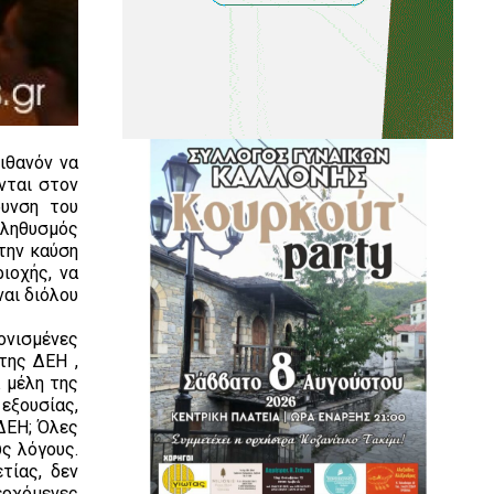
ιθανόν να
νται στον
ρυνση του
πληθυσμός
στην καύση
ιοχής, να
ναι διόλου
ονισμένες
της ΔΕΗ ,
α μέλη της
εξουσίας,
ΔΕΗ; Όλες
ς λόγους.
τίας, δεν
ερχόμενες