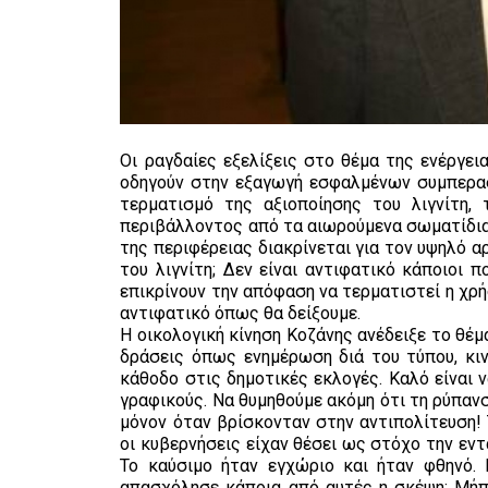
Οι ραγδαίες εξελίξεις στο θέμα της ενέργει
οδηγούν στην εξαγωγή εσφαλμένων συμπερασ
τερματισμό της αξιοποίησης του λιγνίτη,
περιβάλλοντος από τα αιωρούμενα σωματίδια,
της περιφέρειας διακρίνεται για τον υψηλό 
του λιγνίτη; Δεν είναι αντιφατικό κάποιοι 
επικρίνουν την απόφαση να τερματιστεί η χρή
αντιφατικό όπως θα δείξουμε.
Η οικολογική κίνηση Κοζάνης ανέδειξε το θέ
δράσεις όπως ενημέρωση διά του τύπου, κιν
κάθοδο στις δημοτικές εκλογές. Καλό είναι ν
γραφικούς. Να θυμηθούμε ακόμη ότι τη ρύπαν
μόνον όταν βρίσκονταν στην αντιπολίτευση! 
οι κυβερνήσεις είχαν θέσει ως στόχο την εν
Το καύσιμο ήταν εγχώριο και ήταν φθηνό. 
απασχόλησε κάποια από αυτές η σκέψη: Μήπ