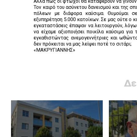
Αλλά πώς οι φτωχοί θα καταφέρουν να γίνουν
Τον καιρό του ασύνετου δανεισμού και της σ
πόλεων με διάφορα καύσιμα. Θυμούμαι σε
εξυπηρέτηση 5.000 κατοίκων. Σε μας ούτε ο 
εγκαταστάσεις έπαψαν να λειτουργούν, λόγ
να είχαμε αξιοποιήσει ποικίλα καύσιμα γι
εγκαθιστώντας ανεμογεννήτριες και ωθώντα
δεν πρόκειται να μας λείψει ποτέ το σιτάρι;
«ΜΑΚΡΥΓΙΑΝΝΗΣ»
Δε