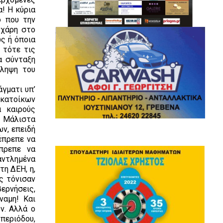
! Η κύρια
ό που την
 χάρη στο
ς ή όποια
 τότε τις
α σύνταξη
ίληψη του
γματι υπ’
 κατοίκων
 καιρούς
. Μάλιστα
ν, επειδή
έπρεπε να
πρεπε να
ντλημένα
τη ΔΕΗ, η,
ς τόνισαν
ερνήσεις,
ναμη! Και
ν. Αλλά ο
περιόδου,