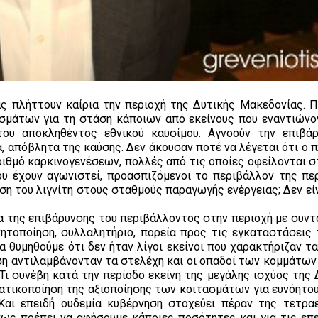
ας πλήττουν καίρια την περιοχή της Δυτικής Μακεδονίας. Π
μάτων για τη στάση κάποιων από εκείνους που εναντιώνο
 του αποκληθέντος εθνικού καυσίμου. Αγνοούν την επιβά
 απόβλητα της καύσης. Δεν άκουσαν ποτέ να λέγεται ότι ο 
αριθμό καρκινογενέσεων, πολλές από τις οποίες οφείλονται 
που έχουν αγωνιστεί, προασπιζόμενοι το περιβάλλον της περ
ση του λιγνίτη στους σταθμούς παραγωγής ενέργειας; Δεν εί
μα της επιβάρυνσης του περιβάλλοντος στην περιοχή με συντ
ητοποίηση, συλλαλητήριο, πορεία προς τις εγκαταστάσεις 
α θυμηθούμε ότι δεν ήταν λίγοι εκείνοι που χαρακτήριζαν τ
ση αντιλαμβάνονταν τα στελέχη και οι οπαδοί των κομμάτων 
Τι συνέβη κατά την περίοδο εκείνη της μεγάλης ισχύος της 
τατικοποίηση της αξιοποίησης των κοιτασμάτων για ευνόητου
Και επειδή ουδεμία κυβέρνηση στοχεύει πέραν της τετραε
ως πρέπει να αφήσουμε κάποιες ποσότητες και για τις επ