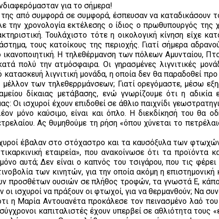
ενδιαφερόμασταν για το σήμερα!
ς της από συμφορά σε συμφορά, έσπευσαν να καταδικάσουν το
ιλε την χρονολογία εκτέλεσης ο ίδιος ο πρωθυπουργός της 
κτηριστική. Τουλάχιστο τότε η οικολογική κίνηση είχε κατ
ιάστημα, τους κατοίκους της περιοχής. Γιατί σήμερα αδρανο
ο ικανοποιητική. Η τηλεθέρμανση των πόλεων Αμυνταίου, Πτ
κατά πολύ την ατμόσφαιρα. Οι γηρασμένες λιγνιτικές μονά
ό κατασκευή λιγνιτική μονάδα, η οποία δεν θα παραδοθεί προ
 το μέλλον των τηλεθερρμάνσεων; Γιατί ορεγόμαστε, μέσω εξ
μείου δίκαιας μετάβασης, ενώ γνωρίζουμε ότι η αδικία ε
ας: Οι ισχυροί έχουν επιδοθεί σε άθλιο παιχνίδι γεωστρατη
λέον μόνο καύσιμο, είναι και όπλο. Η διεκδίκησή του θα οδ
τρελαίου. Ας θυμηθούμε τη ρήση «όπου χύνεται το πετρέλαιο
ισχυροί έβαλαν στο στόχαστρο και τα καυσόξυλα των φτωχών
τικαρκινική εταιρεία», που ανακοίνωσε ότι τα προϊόντα κ
μόνο αυτά; Δεν είναι ο καπνός του τσιγάρου, που τις φέρει
τινοβολία των κινητών, για την οποία ακόμη η επιστημονική
ων προσθέτων ουσιών σε πλήθος τροφών, τα γνωστά Ε, κάπο
ν οι ισχυροί να πράξουν οι φτωχοί, για να θερμανθούν; Να συ
 ότι η Μαρία Αντουανέτα προκάλεσε τον πεινασμένο λαό του
σύγχρονοι καπιταλιστές έχουν υπερβεί σε αθλιότητα τους «ε