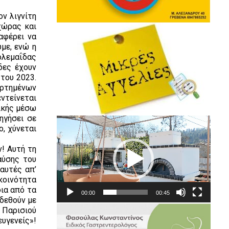
ν λιγνίτη
χώρας και
αφέρει να
ύμε, ενώ η
ολεμαΐδας
δες έχουν
 του 2023.
ηρτημένων
ντείνεται
γικής μέσω
ηγήσει σε
Πρόγραμμα
, χύνεται
Αναπαραγωγής
Βίντεο
! Αυτή τη
αύσης του
 αυτές απ’
 κοινότητα
ια από τα
00:00
00:45
νδεθούν με
 Παρισιού
υγενείς»!