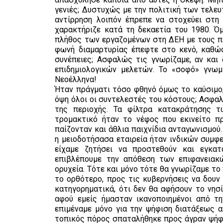
γενιές; Δυστυχώς με την πολιτική των τελευ
αντίρρηση λοιπόν έπρεπε να στοχεύει στη
χαρακτήριζε κατά τη δεκαετία του 1980. Ό
πλήθος των εργαζομένων στη ΔΕΗ με τους π
φωνή διαμαρτυρίας έπεφτε στο κενό, καθώς
συνέπειες; Ασφαλώς τις γνωρίζαμε, αν και 
επιδημιολογικών μελετών. Το «σοφό» γνωμ
Νεοέλληνα!
Ήταν πράγματι τόσο φθηνό όμως το καύσιμο, 
όψη όλοι οι συντελεστές του κόστους; Ασφαλ
της περιοχής. Τα φίλτρα κατακράτησης 
τρομακτικό ήταν το νέφος που εκινείτο 
παίζονταν και άθλια παιχνίδια ανταγωνισμού
η μειοδοτήσασα εταιρεία ήταν ινδικών συμφ
είχαμε ζητήσει να προστεθούν και εγκα
επιβλέπουμε την απόθεση των επιφανεια
ορυχεία. Τότε και μόνο τότε θα γνωρίζαμε το
το ορθότερο, προς τις κυβερνήσεις να δουν 
κατηγορηματικά, ότι δεν θα αφήσουν το νησί
αφού εμείς ήμασταν ικανοποιημένοι από τ
επιμέναμε μόνο για την ψήφιση διατάξεως 
τοπικός πόρος σπαταλήθηκε προς άγραν ψήφων