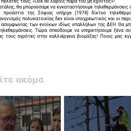
 πελάτες τους; «Ουκ αν λάβοις παρά του μη έχοντος»!
πατάλης, θα μπορούσαμε να εγκαταστήσουμε τηλεθερμάνσεις 
 προάστιο της Σόφιας υπήρχε (1974) δίκτυο τηλεθέρμ
κανονισμός πολυκατοικίας δεν είναι υποχρεωτικός και οι πε
ω ασυμφωνίας των ενοίκων ιδίως υπαλλήλων της ΔΕΗ. Θα μ
α τηλεθερμάνσεις. Τώρα σπεύδουμε να υπηρετήσουμε ξένα σ
ς τους αγρότες στην καλλιέργεια βιομάζας! Ποιος μας εγγ
ίτε ακόμα