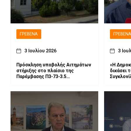
ΓΡΕΒΕΝΆ
ΓΡΕΒΕΝ
3 Ιουλίου 2026
3 Ιου
Πρόσκληση υποβολής Αιτημάτων
«Η Δημοκρ
στήριξης στο πλαίσιο της
δικάσει 
Παρέμβασης Π3-73-3.5
Συγκλονί
«Προστασία, Διατήρηση και
Νέστορα
Βελτίωση των Γενετικών Πόρων
στην Κτηνοτροφία»