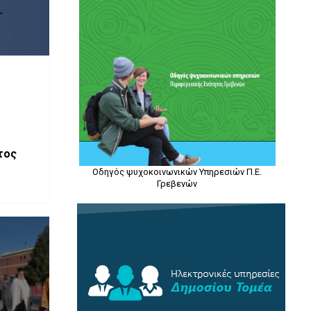
τος
Οδηγός ψυχοκοινωνικών Υπηρεσιών Π.Ε.
Γρεβενών