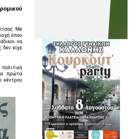
δρομικού
λίτσας. Με
ιοχή όπου
άδικοι να
ς δεν είχε
 πολιτική
τα πρώτα
ύ κέντρου