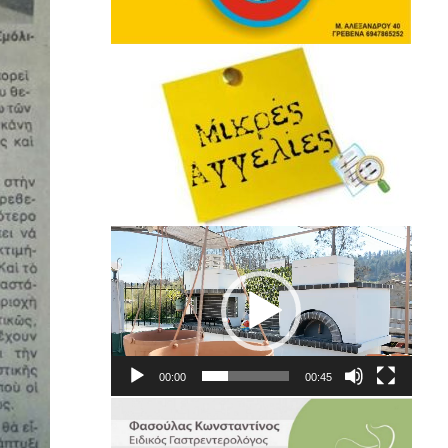
Πρόγραμμα
Αναπαραγωγής
Βίντεο
00:00
00:45