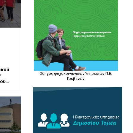
ικού
Οδηγός ψυχοκοινωνικών Υπηρεσιών Π.Ε.
ν
Γρεβενών
ίου