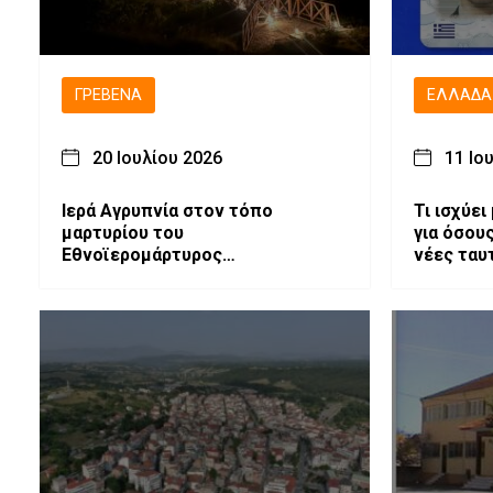
ΓΡΕΒΕΝΆ
ΕΛΛΆΔΑ
20 Ιουλίου 2026
11 Ιο
Ιερά Αγρυπνία στον τόπο
Τι ισχύει
μαρτυρίου του
για όσου
Εθνοϊερομάρτυρος
νέες ταυ
Μητροπολίτου Γρεβενών
Αιμιλιανού