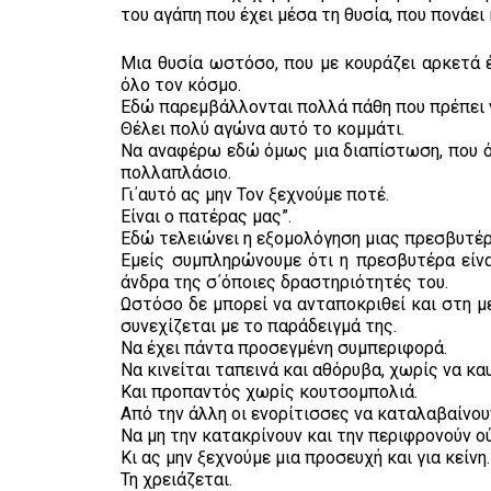
του αγάπη που έχει μέσα τη θυσία, που πονάει
Μια θυσία ωστόσο, που με κουράζει αρκετά έ
όλο τον κόσμο.
Εδώ παρεμβάλλονται πολλά πάθη που πρέπει 
Θέλει πολύ αγώνα αυτό το κομμάτι.
Να αναφέρω εδώ όμως μια διαπίστωση, που όλ
πολλαπλάσιο.
Γι΄αυτό ας μην Τον ξεχνούμε ποτέ.
Είναι ο πατέρας μας”.
Εδώ τελειώνει η εξομολόγηση μιας πρεσβυτέρα
Εμείς συμπληρώνουμε ότι η πρεσβυτέρα είναι
άνδρα της σ΄όποιες δραστηριότητές του.
Ωστόσο δε μπορεί να ανταποκριθεί και στη μεγ
συνεχίζεται με το παράδειγμά της.
Να έχει πάντα προσεγμένη συμπεριφορά.
Να κινείται ταπεινά και αθόρυβα, χωρίς να καυ
Και προπαντός χωρίς κουτσομπολιά.
Από την άλλη οι ενορίτισσες να καταλαβαίνου
Να μη την κατακρίνουν και την περιφρονούν ο
Κι ας μην ξεχνούμε μια προσευχή και για κείνη.
Τη χρειάζεται.