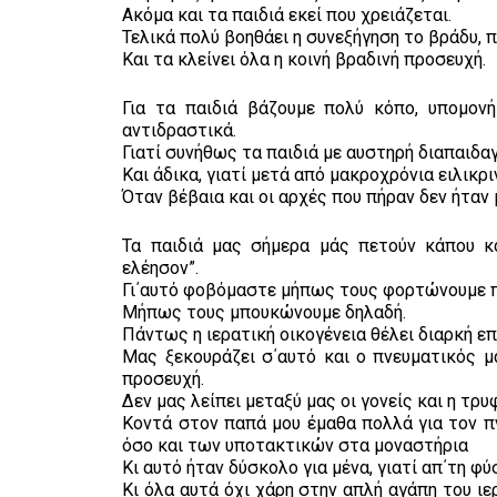
Ακόμα και τα παιδιά εκεί που χρειάζεται.
Τελικά πολύ βοηθάει η συνεξήγηση το βράδυ, π
Και τα κλείνει όλα η κοινή βραδινή προσευχή.
Για τα παιδιά βάζουμε πολύ κόπο, υπομονή
αντιδραστικά.
Γιατί συνήθως τα παιδιά με αυστηρή διαπαιδ
Και άδικα, γιατί μετά από μακροχρόνια ειλικρ
Όταν βέβαια και οι αρχές που πήραν δεν ήταν 
Τα παιδιά μας σήμερα μάς πετούν κάπου κ
ελέησον”.
Γι΄αυτό φοβόμαστε μήπως τους φορτώνουμε πο
Μήπως τους μπουκώνουμε δηλαδή.
Πάντως η ιερατική οικογένεια θέλει διαρκή ε
Μας ξεκουράζει σ΄αυτό και ο πνευματικός μα
προσευχή.
Δεν μας λείπει μεταξύ μας οι γονείς και η τρ
Κοντά στον παπά μου έμαθα πολλά για τον π
όσο και των υποτακτικών στα μοναστήρια
Κι αυτό ήταν δύσκολο για μένα, γιατί απ΄τη φ
Κι όλα αυτά όχι χάρη στην απλή αγάπη του ιε