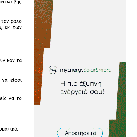
 ανευλαβής
 τον ρόλο
α, εκ των
ουν καν τα
 να είσαι
είς να το
υματικό.