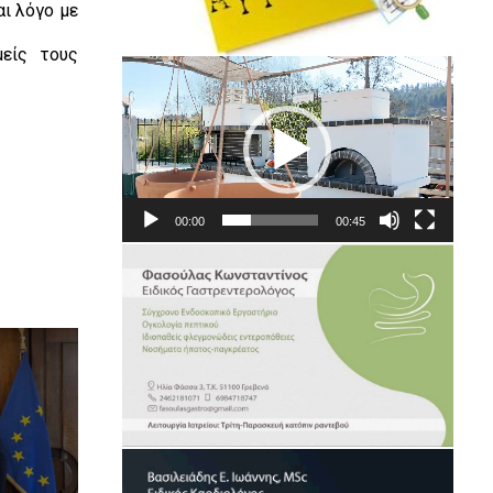
αι λόγο με
μείς τους
Πρόγραμμα
Αναπαραγωγής
Βίντεο
00:00
00:45