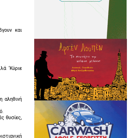
βγουν και
λά ‘Κύριε
η αληθινή
ό.
ς θυσίες,
ριστιανική