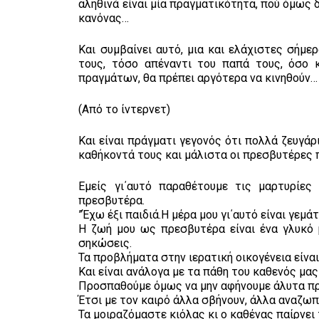
αληθινά είναι μία πραγματικότητα, πού όμως δ
κανόνας…
Και συμβαίνει αυτό, μια και ελάχιστες σήμε
τους, τόσο απέναντι του παπά τους, όσο 
πραγμάτων, θα πρέπει αργότερα να κινηθούν…
(Από το ίντερνετ)
Και είναι πράγματι γεγονός ότι πολλά ζευγά
καθήκοντά τους και μάλιστα οι πρεσβυτέρες π
Εμείς γι΄αυτό παραθέτουμε τις μαρτυρίες
πρεσβυτέρα.
”Έχω έξι παιδιά.Η μέρα μου γι΄αυτό είναι γεμάτ
Η ζωή μου ως πρεσβυτέρα είναι ένα γλυκό 
σηκώσεις.
Τα προβλήματα στην ιερατική οικογένεια είνα
Και είναι ανάλογα με τα πάθη του καθενός μας
Προσπαθούμε όμως να μην αφήνουμε άλυτα π
Έτσι με τον καιρό άλλα σβήνουν, άλλα αναζω
Τα μοιραζόμαστε κιόλας κι ο καθένας παίρνει 