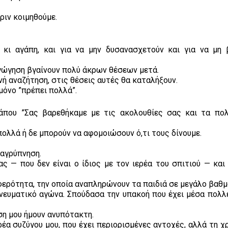
ριν κοιμηθούμε.
 κι αγάπη, και για να μην δυσανασχετούν και για να μη 
αγώγηση βγαίνουν πολύ άκρων θέσεων μετά.
ινή αναζήτηση, στις θέσεις αυτές θα καταλήξουν.
μόνο ”πρέπει πολλά”.
άπου ”Σας βαρεθήκαμε με τις ακολουθίες σας και τα πολ
λλά ή δε μπορούν να αφομοιώσουν ό,τι τους δίνουμε.
παγρύπνηση.
ς — που δεν είναι ο ίδιος με τον ιερέα του σπιτιού — και 
υφερότητα, την οποία αναπληρώνουν τα παιδιά σε μεγάλο βαθμ
νευματικό αγώνα. Σπούδασα την υπακοή που έχει μέσα πολλέ
ύση μου ήμουν ανυπότακτη.
ρέα συζύγου μου, που έχει περιορισμένες αντοχές, αλλά τη χ