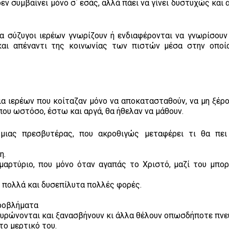
εν συμβαίνει μόνο σ΄ εσάς, αλλά πάει να γίνει δυστυχώς και
ρα σύζυγοι ιερέων γνωρίζουν ή ενδιαφέρονται να γνωρίσουν
και απέναντι της κοινωνίας των πιστών μέσα στην οποί
ρια ιερέων που κοίταζαν μόνο να αποκατασταθούν, να μη ξέρ
ου ωστόσο, έστω και αργά, θα ήθελαν να μάθουν.
 μιας πρεσβυτέρας, που ακροθιγώς μεταφέρει τι θα πει
η.
μαρτύριο, που μόνο όταν αγαπάς το Χριστό, μαζί του μπορ
ι πολλά και δυσεπίλυτα πολλές φορές.
ροβλήματα
πυρώνονται και ξανασβήνουν κι άλλα θέλουν οπωσδήποτε πνε
το μερτικό του.