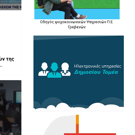
Οδηγός ψυχοκοινωνικών Υπηρεσιών Π.Ε.
Γρεβενών
ών της
τισσα