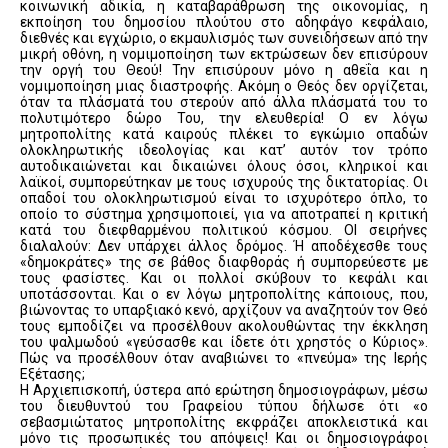
κοινωνική αδικία, η καταβαράθρωση της οικονομίας, η
εκποίηση του δημοσίου πλούτου στο αδηφάγο κεφάλαιο,
διεθνές και εγχώριο, ο εκμαυλισμός των συνειδήσεων από την
μικρή οθόνη, η νομιμοποίηση των εκτρώσεων δεν επισύρουν
την οργή του Θεού! Την επισύρουν μόνο η αθεΐα και η
νομιμοποίηση μιας διαστροφής. Ακόμη ο Θεός δεν οργίζεται,
όταν τα πλάσματά του στερούν από άλλα πλάσματά του το
πολυτιμότερο δώρο Του, την ελευθερία! Ο εν λόγω
μητροπολίτης κατά καιρούς πλέκει το εγκώμιο οπαδών
ολοκληρωτικής ιδεολογίας και κατ’ αυτόν τον τρόπο
αυτοδικαιώνεται και δικαιώνει όλους όσοι, κληρικοί και
λαϊκοί, συμπορεύτηκαν με τους ισχυρούς της δικτατορίας. Οι
οπαδοί του ολοκληρωτισμού είναι το ισχυρότερο όπλο, το
οποίο το σύστημα χρησιμοποιεί, για να αποτραπεί η κριτική
κατά του διεφθαρμένου πολιτικού κόσμου. ΟΙ σειρήνες
διαλαλούν: Δεν υπάρχει άλλος δρόμος. Ή αποδέχεσθε τους
«δημοκράτες» της σε βάθος διαφθοράς ή συμπορεύεστε με
τους φασίστες. Και οι πολλοί σκύβουν το κεφάλι και
υποτάσσονται. Και ο εν λόγω μητροπολίτης κάποιους, που,
βιώνοντας το υπαρξιακό κενό, αρχίζουν να αναζητούν τον Θεό
τους εμποδίζει να προσέλθουν ακολουθώντας την έκκληση
του ψαλμωδού «γεύσασθε και ίδετε ότι χρηστός ο Κύριος».
Πώς να προσέλθουν όταν αναβιώνει το «πνεύμα» της Ιερής
Εξέτασης;
Η Αρχιεπισκοπή, ύστερα από ερώτηση δημοσιογράφων, μέσω
του διευθυντού του Γραφείου τύπου δήλωσε ότι «ο
σεβασμιώτατος μητροπολίτης εκφράζει αποκλειστικά και
μόνο τις προσωπικές του απόψεις! Και οι δημοσιογράφοι