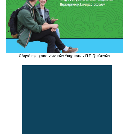
Οδηγός ψυχοκοινωνικών Υπηρεσιών Π.Ε. Γρεβενών