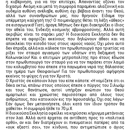
η κυβέρνηση, για να την επιτύχει; Απεναντίας οξύνει τον
διχασμό. Ακόμη και μετά τη συμφορά παραμένει αλαζονική και
ουδεμία ευθύνη ανέλαβε, ευθύνη όχι βέβαια έναντι του Θεού,
αλλά των συνανθρώπων μας, που θρηνούν. Είδαμε την
υπέρμετρη καύχησή της! Ο ποιμενάρχης θέτει τη λέξη «άθεος»
σε εισαγωγικά! Γιατί, άραγε; Μήπως δεν έχει διακηρύξει ο ίδιος
την αθεΐα του; Ένδειξη κοσμικής αβροφροσύνης; Αλλά αυτή
ακριβώς είναι το σαράκι μας! Η διοικούσα Εκκλησία δεν θα
έπρεπε να αφορίζει εκείνους που δηλώνουν άθεοι και να
αποκλείει την είσοδό τους στους ιερούς ναούς; Όχι μόνο αυτό
δεν έπραξε, αλλά και κάλεσε τον πρωθυπουργό προ τριετίας να
ρίξει τον σταυρό αγιασμού των υδάτων στη δεξαμενή του
Κολωνακίου! Και ο επιτιμών μητροπολίτης προ έτους έδωσε
στον πρωθυπουργό τον σταυρό για να τον περάσει στον λαιμό
του κολυμβητού που έπεσε στα παγωμένα νερά της θάλασσας
την ημέρα των Θεοφανίων! Για τον πρωθυπουργό αψήφησε
εκείνος το ψύχος ή για τον Χριστό;
Ο Χριστός σε κάποιον λόγο του είπε κάποτε: «Η νομίζετε ότι οι
δέκα οκτώ, επάνω στους οποίους έπεσε ο πύργος του Σιλωάμ
και τους θανάτωσε, αυτοί υπήρξαν ενώπιον του Θεού
αμαρτωλοί και χρεώστες περισσότερο από όλους τους
ανθρώπους, που κατοικούν εις την Ιερουσαλήμ; Όχι σας λέγω•
Εάν όμως δεν μετανοήσετε, όλοι κατά τον ίδιον τρόπον θα
χαθείτε». Η συμφορά ήλθε το 70 μ.Χ.
Η διοικούσα Εκκλησία οφείλει να κηρύσσει κήρυγμα μετάνοιας
στον λαό. Αλλά αυτό έρχεται σε αντίθεση προς το «πολιτικά
ορθό», αν και δεν διατρέχουν οι πνευματικοί πατέρες από τα
«ουκ εξεστί σοι», τον κίνδυνο, που αντιμετώπισε ο άγιος