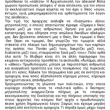
πρόσθεσαν τη «σάλτσα»: Η Αρχιεπισκοπή τον άδειασε! Αλλά
χωρούν προσωπικές απόψεις σ’ έναν επίσκοπο, για τον οποίο
το εκκλησιαστικό σώμα εύχεται να τον έχει ο Θεός «σώον,
έντιμον, υγιά, μακροημερεύοντα και ορθοτομούντα τον λόγον
της αληθείας»;
Την τιμή της Ιεραρχίας ανέλαβε να «διασώσει» άλλος
μητροπολίτης, ο οποίος απαντώντας έγραψε: «Σήμερα ο Θεός
θρηνεί μαζί με τους ανθρώπους. Θρηνεί για μια μεγάλη
καταστροφή, που οδήγησε στην απώλεια δεκάδων αδελφών
μας. Δεν βρίσκεται απέναντί μας ο Θεός, δεν τιμωρεί ο Θεός
-δεν ξέρει να τιμωρεί, δεν γνωρίζει την τιμωρία- αλλά
στέκεται στο πλευρό των δημιουργημάτων του, των καρπών
της αγάπης του. Πονάει μαζί τους, δακρύζει μαζί τους,
διαλύεται μαζί τους, σταυρώνεται ξανά μαζί τους». Πολύ ορθά
όλα αυτά. Το θλιβερό είναι ότι σε άλλη παράγραφο του
κειμένου αντίκρουσης προσθέτει τα ακόλουθα: «Λυπάμαι, αλλά
ο «άθεος» Πρωθυπουργός μίλησε με περισσότερη ανθρωπιά
και ευαγγελική πραότητα για τους πονεμένους της πυρκαϊάς
από ότι εσείς. Κάλεσε τον πληγωμένο λαό μας σε ενότητα και
ομοψυχία, ενώ εσείς εξαπολύσατε κήρυγμα μίσους, κήρυγμα
αντιχριστιανικό, απάνθρωπο»!
Χρησιμοποιώντας τη γλώσσα των πολιτικών, στην οποία
κυρίαρχο σύνθημα είναι το «πολιτικά ορθό», ο δεύτερος
μητροπολίτης εναρμονίζεται πλήρως με το «πνεύμα»
εκκοσμίκευσης της Εκκλησίας και της πλήρους υποταγής της
στους άρχοντες του κόσμου. Κατ’ αρχήν ο πρωθυπουργός
έκανε χρήση δημαγωγικού λόγου. Σαφώς και έχουμε μεγάλη
ανάγκη από ενότητα και ομοψυχία. Τί έπραξε όμως μέχρι τώρα