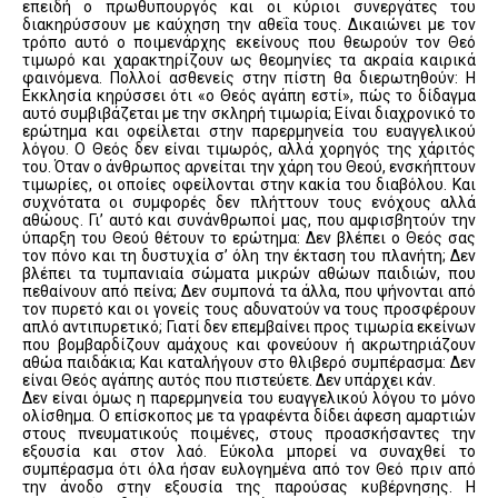
επειδή ο πρωθυπουργός και οι κύριοι συνεργάτες του
διακηρύσσουν με καύχηση την αθεΐα τους. Δικαιώνει με τον
τρόπο αυτό ο ποιμενάρχης εκείνους που θεωρούν τον Θεό
τιμωρό και χαρακτηρίζουν ως θεομηνίες τα ακραία καιρικά
φαινόμενα. Πολλοί ασθενείς στην πίστη θα διερωτηθούν: Η
Εκκλησία κηρύσσει ότι «ο Θεός αγάπη εστί», πώς το δίδαγμα
αυτό συμβιβάζεται με την σκληρή τιμωρία; Είναι διαχρονικό το
ερώτημα και οφείλεται στην παρερμηνεία του ευαγγελικού
λόγου. Ο Θεός δεν είναι τιμωρός, αλλά χορηγός της χάριτός
του. Όταν ο άνθρωπος αρνείται την χάρη του Θεού, ενσκήπτουν
τιμωρίες, οι οποίες οφείλονται στην κακία του διαβόλου. Και
συχνότατα οι συμφορές δεν πλήττουν τους ενόχους αλλά
αθώους. Γι’ αυτό και συνάνθρωποί μας, που αμφισβητούν την
ύπαρξη του Θεού θέτουν το ερώτημα: Δεν βλέπει ο Θεός σας
τον πόνο και τη δυστυχία σ’ όλη την έκταση του πλανήτη; Δεν
βλέπει τα τυμπανιαία σώματα μικρών αθώων παιδιών, που
πεθαίνουν από πείνα; Δεν συμπονά τα άλλα, που ψήνονται από
τον πυρετό και οι γονείς τους αδυνατούν να τους προσφέρουν
απλό αντιπυρετικό; Γιατί δεν επεμβαίνει προς τιμωρία εκείνων
που βομβαρδίζουν αμάχους και φονεύουν ή ακρωτηριάζουν
αθώα παιδάκια; Και καταλήγουν στο θλιβερό συμπέρασμα: Δεν
είναι Θεός αγάπης αυτός που πιστεύετε. Δεν υπάρχει κάν.
Δεν είναι όμως η παρερμηνεία του ευαγγελικού λόγου το μόνο
ολίσθημα. Ο επίσκοπος με τα γραφέντα δίδει άφεση αμαρτιών
στους πνευματικούς ποιμένες, στους προασκήσαντες την
εξουσία και στον λαό. Εύκολα μπορεί να συναχθεί το
συμπέρασμα ότι όλα ήσαν ευλογημένα από τον Θεό πριν από
την άνοδο στην εξουσία της παρούσας κυβέρνησης. Η