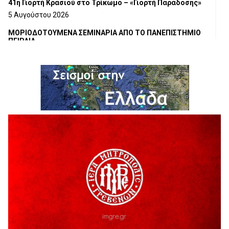
41η Γιορτή Κρασιού στο Τρίκωμο – «Γιορτή Παράδοσης»
5 Αυγούστου 2026
ΜΟΡΙΟΔΟΤΟΥΜΕΝΑ ΣΕΜΙΝΑΡΙΑ ΑΠΟ ΤΟ ΠΑΝΕΠΙΣΤΗΜΙΟ
ΠΕΙΡΑΙΑ
5 Αυγούστου 2026
ΕΥΧΑΡΙΣΤΙΕΣ Φυσιολατρικού Συλλόγου Γρεβενών
4 Αυγούστου 2026
Έκτακτη χρηματοδότηση 400.000€ για επιπλέον εργασίες
στο Δημοτικό Στάδιο Γρεβενών «Μίλτος Τεντόγλου»
4 Αυγούστου 2026
Τελικά τι είναι πολιτισμός;
4 Αυγούστου 2026
Ολοσχερής καταστροφή κατοικίας από πυρκαγιά στην
Καληράχη Γρεβενών
3 Αυγούστου 2026
ΚΑΤΑΓΡΑΦΗ ΤΕΚΜΗΡΙΩΣΗ ΚΑΙ ΨΗΦΙΟΠΟΙΗΣΗ ΤΩΝ
ΜΑΣΤΟΡΙΚΩΝ ΕΡΓΑΛΕΙΩΝ ΤΗΣ ΣΥΛΛΟΓΗΣ ΚΥΠΑΡΙΣΣΙΟΥ
ΓΡΕΒΕΝΩΝ