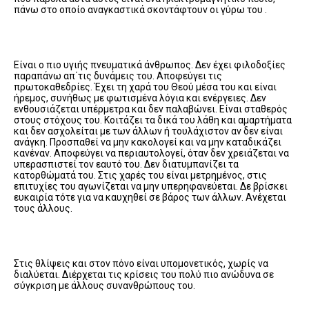
πάνω στο οποίο αναγκαστικά σκοντάφτουν οι γύρω του .
Είναι ο πιο υγιής πνευματικά άνθρωπος. Δεν έχει φιλοδοξίες
παραπάνω απ΄τις δυνάμεις του. Αποφεύγει τις
πρωτοκαθεδρίες. Έχει τη χαρά του Θεού μέσα του και είναι
ήρεμος, συνήθως με φωτισμένα λόγια και ενέργειες. Δεν
ενθουσιάζεται υπέρμετρα και δεν παλαβώνει. Είναι σταθερός
στους στόχους του. Κοιτάζει τα δικά του λάθη και αμαρτήματα
και δεν ασχολείται με των άλλων ή τουλάχιστον αν δεν είναι
ανάγκη. Προσπαθεί να μην κακολογεί και να μην καταδικάζει
κανέναν. Αποφεύγει να περιαυτολογεί, όταν δεν χρειάζεται να
υπερασπιστεί τον εαυτό του. Δεν διατυμπανίζει τα
κατορθώματά του. Στις χαρές του είναι μετρημένος, στις
επιτυχίες του αγωνίζεται να μην υπερηφανεύεται. Δε βρίσκει
ευκαιρία τότε για να καυχηθεί σε βάρος των άλλων. Ανέχεται
τους άλλους.
Στις θλίψεις και στον πόνο είναι υπομονετικός, χωρίς να
διαλύεται. Διέρχεται τις κρίσεις του πολύ πιο ανώδυνα σε
σύγκριση με άλλους συνανθρώπους του.