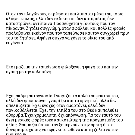
Όταν τον πληγώνουν, στρέφεται και λυπάται μέσα του, ίσως
κλάψει κιόλας, αλλά δεν εκδικείται, δεν καταριέται, δεν
καταστρώνει αντίποινα. Προσεύχεται γι΄αυτούς που τον
πίκραναν. Ζητάει συγγνώμη, όταν σφάλλει, και πολλές φορές
προλαβαίνει εκείνον που τον ταπείνωσε και τον συγχωρεί πριν
του το ζητήσει. Αφήνει συχνά να χάνει το δίκιο του από
ευγένεια.
Έτσι μαζί με την ταπείνωση φιλοξενεί η ψυχή του και την
αγάπη με την καλοσύνη.
Έχει ακόμη αυτογνωσία. Γνωρίζει τα καλά του εαυτού του,
αλλά δεν φουσκώνει, γνωρίζει και τα αρνητικά, αλλά δεν
απελπίζεται. Έχει ενοχές όταν αμαρτάνει, αλλά δεν
πανικοβάλλεται. Έχει την ελπίδα του στο Θεό και παλεύει
αθόρυβα. Έχει χαρμολύπη, όχι απόγνωση. Για τον εαυτό του
έχει μερικές φορές ιδέα και κατώτερη της πραγματικής του
αξίας. Θαυμάζει όσους τον ξεπερνούν στην αρετή ή στο
δυναμισμό, χωρίς να αφήνει το φθόνο και τη ζήλια να τον
κυριεύουν.