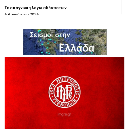
Σε απόγνωση λόγω αδέσποτων
6 Αυγούστου 2026
ΔΙΑΚΟΠΗ ΗΛΕΚΤΡΙΚΟΥ ΡΕΥΜΑΤΟΣ
6 Αυγούστου 2026
Ολοκληρώνεται η ασφαλτόστρωση της οδού Περιβόλι –
Αβδέλλα
6 Αυγούστου 2026
H παραδοχή λαθών είναι (και) δύναμη
5 Αυγούστου 2026
Ο ΑΝΔΡΕΑΣ ΑΣΛΑΝΙΔΗΣ ΣΥΝΕΧΙΖΕΙ ΣΤΟΝ ΠΡΩΤΕΑ
ΓΡΕΒΕΝΩΝ
5 Αυγούστου 2026
Ευχαριστήριο Εκπολιτιστικού Συλλόγου Ταξιάρχη προς κ.
Παρασχάκη Αθανάσιο
5 Αυγούστου 2026
Διακοπή υδροδότησης του Α΄ κλάδου ύδρευσης