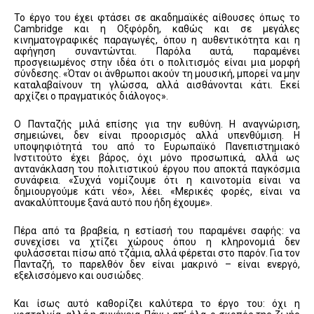
Το έργο του έχει φτάσει σε ακαδημαϊκές αίθουσες όπως το
Cambridge και η Οξφόρδη, καθώς και σε μεγάλες
κινηματογραφικές παραγωγές, όπου η αυθεντικότητα και η
αφήγηση συναντώνται. Παρόλα αυτά, παραμένει
προσγειωμένος στην ιδέα ότι ο πολιτισμός είναι μια μορφή
σύνδεσης. «Όταν οι άνθρωποι ακούν τη μουσική, μπορεί να μην
καταλαβαίνουν τη γλώσσα, αλλά αισθάνονται κάτι. Εκεί
αρχίζει ο πραγματικός διάλογος».
Ο Πανταζής μιλά επίσης για την ευθύνη. Η αναγνώριση,
σημειώνει, δεν είναι προορισμός αλλά υπενθύμιση. Η
υποψηφιότητά του από το Ευρωπαϊκό Πανεπιστημιακό
Ινστιτούτο έχει βάρος, όχι μόνο προσωπικά, αλλά ως
αντανάκλαση του πολιτιστικού έργου που αποκτά παγκόσμια
συνάφεια. «Συχνά νομίζουμε ότι η καινοτομία είναι να
δημιουργούμε κάτι νέο», λέει. «Μερικές φορές, είναι να
ανακαλύπτουμε ξανά αυτό που ήδη έχουμε».
Πέρα από τα βραβεία, η εστίασή του παραμένει σαφής: να
συνεχίσει να χτίζει χώρους όπου η κληρονομιά δεν
φυλάσσεται πίσω από τζάμια, αλλά φέρεται στο παρόν. Για τον
Πανταζή, το παρελθόν δεν είναι μακρινό – είναι ενεργό,
εξελισσόμενο και ουσιώδες.
Και ίσως αυτό καθορίζει καλύτερα το έργο του: όχι η