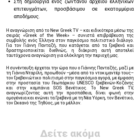
Στη δημιουργία ενός ζωντανού αρχείου ελληνικών
επιτευγμάτων, προσβάσιμου σε εκατομμύρια
αποδήμους.
Η αναγνώριση από το New Greek TV – και ειδικότερα μέσω της
σειράς «Greek of the Week» – συνιστά επιβράβευση της
συμβολής ενός Έλληνα στον παγκόσμιο πολιτιστικό διάλογο.
Για τον Γιάννη Πανταζή, που κατάγεται από τα Γρεβενά και
δραστηριοποιείται διεθνώς, η διάκριση αυτή αποτελεί
ταυτόχρονα αναγνώριση για ολόκληρη την περιοχή μας.
Η συνέντευξη έρχεται την ώρα που ο Γιάννης Πανταζής, μαζί με
τη Γιάννα Νταρίλη, προωθούν –μέσα από το ντοκιμαντέρ τους–
τον Γρεβενιώτικο πολιτισμό στην παγκόσμια αγορά, με έμφαση
στην προστασία του Γεωπάρκου UNESCO Γρεβενών-Κοζάνης
και στην καμπάνια SOS Βενέτικος. Το New Greek TV,
αναγνωρίζοντας αυτή την προσπάθεια, δίνει φωνή στην
ομογένεια και ενώνει τα Γρεβενά με τη Νέα Υόρκη, τον Βενέτικο,
τον Ωκεανό της Τηθύος, με το μέλλον.
Δείτε ακόμα