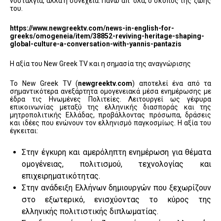
νοσταλγία, αλλά η συνέχεια. Πάνω απ’ όλα, ο σκοπός της ζωής
του.
https://www.newgreektv.com/news-in-english-for-
greeks/omogeneia/item/38852-reviving-heritage-shaping-
global-culture-a-conversation-with-yannis-pantazis
Η αξία του New Greek TV και η σημασία της αναγνώρισης
Το New Greek TV (
newgreektv.com
) αποτελεί ένα από τα
σημαντικότερα ανεξάρτητα ομογενειακά μέσα ενημέρωσης με
έδρα τις Ηνωμένες Πολιτείες. Λειτουργεί ως γέφυρα
επικοινωνίας μεταξύ της ελληνικής διασποράς και της
μητροπολιτικής Ελλάδας, προβάλλοντας πρόσωπα, δράσεις
και ιδέες που ενώνουν τον ελληνισμό παγκοσμίως. Η αξία του
έγκειται:
Στην έγκυρη και αμερόληπτη ενημέρωση για θέματα
ομογένειας, πολιτισμού, τεχνολογίας και
επιχειρηματικότητας.
Στην ανάδειξη Ελλήνων δημιουργών που ξεχωρίζουν
στο εξωτερικό, ενισχύοντας το κύρος της
ελληνικής πολιτιστικής διπλωματίας.