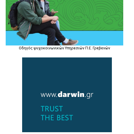
Οδηγός ψυχοκοινωνικών Υπηρεσιών Π.Ε. Γρεβενών