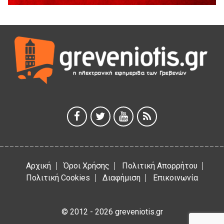
5 Αυγούστου 2026
Η Marseaux στα Γρεβενά για μια μοναδική συναυλία
5 Αυγούστου 2026
Θερινό Σινεμά στο πλαίσιο του «Πολιτιστικού
Καλοκαιριού 2026» με την βραβευμένη ταινία «Μικρές
Ανάσες».
5 Αυγούστου 2026
Γρεβενά: Συνελήφθη 18χρονος αλλοδαπός, για κλοπή
εξοπλισμού γυμναστηρίου
5 Αυγούστου 2026
Αρχική
Όροι Χρήσης
Πολιτική Απορρήτου
Πολιτική Cookies
Διαφήμιση
Επικοινωνία
© 2012 - 2026 greveniotis.gr