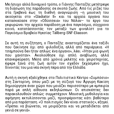
Με ήσυχο αλλά δυναμικό τρόπο, ο Γιάννης Πανταζής μετέτρεψε
τη διάσωση της παράδοσης σε σκοπό ζωής. Από τις ρίζες του
στα Γρεβενά έως τη διεθνή αναγνώριση –η μουσική του
ακούγεται στο «Gladiator II» και τα αρχαία όργανα που
κατασκεύασε στην «Οδύσσεια» του Νόλαν– το έργο του
γεφυρώνει την αρχαία παράδοση με ένα παγκόσμιο, σύγχρονο
κοινό, κατατάσσοντάς τον μεταξύ των φιναλίστ για το
Παγκόσμιο Βραβείο Ηγεσίας Tällberg-SNF-Eliasson.
Σε αυτή τη συζήτηση, ο Πανταζής αναστοχάζεται ένα ταξίδι
που ξεκίνησε όχι από φιλοδοξία, αλλά από περιέργεια. «Η
τσαμπούνα δεν ήταν απλώς ένα όργανο», λέει. «Ήταν μια φωνή
που χανόταν». Ακολούθησε όχι απλή αναβίωση, αλλά
επανεφεύρεση. Μέσα από χρόνια μελέτης και χειροτεχνίας,
έφερε ξανά στη ζωή αυτόν τον σχεδόν ξεχασμένο ήχο,
δίνοντάς του μια νέα σκηνή πέρα από την Ελλάδα.
Αυτή η σκηνή εξελίχθηκε στο Πολιτιστικό Κέντρο «Συμπόσιο»
στη Σαντορίνη, όπου μαζί με τη σύζυγό του Άργυρη Κακίση
δημιούργησε έναν χώρο που μοιάζει περισσότερο με εμπειρία
παρά με απλή αίθουσα εκδηλώσεων. Οι επισκέπτες δεν
παρακολουθούν απλώς· συμμετέχουν. Μουσική, μυθολογία και
αφήγηση εκτυλίσσονται μαζί, προσφέροντας κάτι βαθύτερο
από μια παράσταση. «Ο πολιτισμός δεν είναι στατικός», εξηγεί.
«Πρέπει να βιώνεται, να μοιράζεται και να μεταδίδεται από
γενιά σε γενιά».