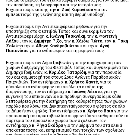
που με το μεράκι του έχει καταφέρει θαύματα για τον τόπο μας,
την παράδοση, τη λαογραφία και την ιστορία μας.
Ευχαριστούμε επίσης την
κ. Ζωή Καρανίκου
για τον
εμπλουτισμό της ξενάγησης και τη θερμή υποδοχή.
Ευχαριστούμε την Αντιπεριφέρεια Γρεβενών για την
υποστήριξη στο Φεστιβάλ Τόπος και συγκεκριμένα τον
Αντιπεριφερειάρχη
κ. Ιωάννη Τσακνάκη
, την
κ. Φωτεινή
Λάζου ,
τον
κ. Δημήτρη Ρίζο, τ
ην
κ. Χάιδω Γιώτα,
τον
κ. Τάκη
Ζολώτα
την
κ. Αθηνά Κανδρεβιώτου
και την
κ. Αγνή
Παπανίκου
για το ενδιαφέρον και τη μέριμνά τους.
Ευχαριστούμε τον Δήμο Γρεβενών για την παραχώρηση των
χώρων διεξαγωγής του Φεστιβάλ Τόπος και συγκεκριμένα τον
Δήμαρχο Γρεβενών,
κ. Κυριάκο Ταταρίδη
, για την παρουσία
του και συμμετοχή του στους 2ους Αγώνες Παραδοσιακών
Παιχνιδιών. Τον αντιδήμαρχο
κ. Χρήστο Χαντέ,
για το
αδειάλειπτο ενδιαφέρον του σε όλα τα στάδια της
διοργάνωσης, τον αντιδήμαρχο
κ. Ιωάννη Λέτσιο
, για την
ευγενική του επικοινωνία και πρόθυμη συνεργασία με κάθε
λεπτομέρεια για την διατήρηση της καθαριότητας των χώρων
παρόλο που λόγω του Δεκαπευνταύγουστου ο φόρτος σε όλο
το Δήμο ήταν υψηλός. Τον αντιδήμαρχο
κ. Χρήστο Βάιο
για την
προσωπική του πρωτοβουλία και φροντίδα να καθαριστούν τα
παρτέρια του προαυλίου χώρου των σχολείων. Τον
αντιδήμαρχο
κ. Ρήγα Σκόδρα
για την μέριμνά του στα υλικά
αποκατάστασης και ευπρεπισμού των τοιχών των σχολείων