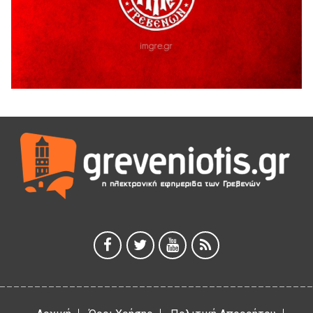
Ευχαριστήριο Εκπολιτιστικού Συλλόγου Ταξιάρχη προς κ.
Παρασχάκη Αθανάσιο
5 Αυγούστου 2026
Διακοπή υδροδότησης του Α΄ κλάδου ύδρευσης
5 Αυγούστου 2026
Η Marseaux στα Γρεβενά για μια μοναδική συναυλία
5 Αυγούστου 2026
Θερινό Σινεμά στο πλαίσιο του «Πολιτιστικού
Καλοκαιριού 2026» με την βραβευμένη ταινία «Μικρές
Ανάσες».
5 Αυγούστου 2026
Γρεβενά: Συνελήφθη 18χρονος αλλοδαπός, για κλοπή
εξοπλισμού γυμναστηρίου
5 Αυγούστου 2026