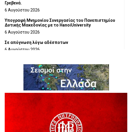
Γρεβενά.
6 Αυγούστου 2026
Υπογραφή Μνημονίου Συνεργασίας του Πανεπιστημίου
Δυτικής Μακεδονίας με το HanoiUniversity
6 Αυγούστου 2026
Σε απόγνωση λόγω αδέσποτων
6 Αυγούστου 2026
ΔΙΑΚΟΠΗ ΗΛΕΚΤΡΙΚΟΥ ΡΕΥΜΑΤΟΣ
6 Αυγούστου 2026
Ολοκληρώνεται η ασφαλτόστρωση της οδού Περιβόλι –
Αβδέλλα
6 Αυγούστου 2026
H παραδοχή λαθών είναι (και) δύναμη
5 Αυγούστου 2026
Ο ΑΝΔΡΕΑΣ ΑΣΛΑΝΙΔΗΣ ΣΥΝΕΧΙΖΕΙ ΣΤΟΝ ΠΡΩΤΕΑ
ΓΡΕΒΕΝΩΝ
5 Αυγούστου 2026