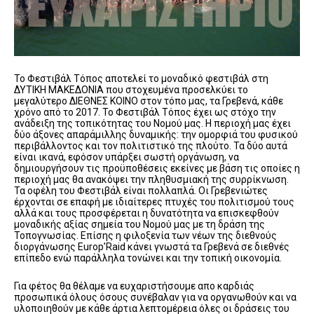
Το Φεστιβάλ Τόπος αποτελεί το μοναδικό φεστιβάλ στη
ΔΥΤΙΚΗ ΜΑΚΕΔΟΝΙΑ που στοχευμένα προσελκύει το
μεγαλύτερο ΔΙΕΘΝΕΣ ΚΟΙΝΟ στον τόπο μας, τα Γρεβενά, κάθε
χρόνο από το 2017. Το Φεστιβάλ Τόπος έχει ως στόχο την
ανάδειξη της τοπικότητας του Νομού μας. Η περιοχή μας έχει
δύο άξονες απαράμιλλης δυναμικής: την ομορφιά του φυσικού
περιβάλλοντος και τον πολιτιστικό της πλούτο. Τα δύο αυτά
είναι ικανά, εφόσον υπάρξει σωστή οργάνωση, να
δημιουργήσουν τις προϋποθέσεις εκείνες με βάση τις οποίες η
περιοχή μας θα ανακόψει την πληθυσμιακή της συρρίκνωση.
Τα οφέλη του Φεστιβάλ είναι πολλαπλά. Οι Γρεβενιώτες
έρχονται σε επαφή με ιδιαίτερες πτυχές του πολιτισμού τους
αλλά και τους προσφέρεται η δυνατότητα να επισκεφθούν
μοναδικής αξίας σημεία του Νομού μας με τη δράση της
Τοπογνωσίας. Επίσης η φιλοξενία των νέων της διεθνούς
διοργάνωσης Europ’Raid κάνει γνωστά τα Γρεβενά σε διεθνές
επίπεδο ενώ παράλληλα τονώνει και την τοπική οικονομία.
Για φέτος θα θέλαμε να ευχαριστήσουμε απο καρδιάς
προσωπικά όλους όσους συνέβαλαν για να οργανωθούν και να
υλοποιηθούν με κάθε άρτια λεπτομέρεια όλες οι δράσεις του