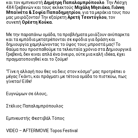
και τον εμπνευστή
Δημήτρη Παπαλαμπρόπουλο
. Την Λέσχη
4Χ4 Γρεβενών και τους εκλεκτούς
Μιχάλη Μησιάκα
,
Γιάννη
Μπαϊνέτα & Σοφία Παπαδημητρίου
, για τα μεράκια τους που
μας μοιράζονται! Την εξαίρετη
Αρετή Τσεντόγλου
, τον
συνεπή
Ορέστη Κούκα.
Με την παραπάνω ομάδα, τα προβλήματα μοιάζουν ανύπαρκτα
και τα εμπόδια μετατρέπονται σε εφόδια για δράση και
δημιουργία χαμηλώνοντας το ύψος τους μπροστά μας! Το
θαύμα που προσπαθούμε τα τελευταία χρόνια στα Δημιουργικά
Γρεβενά, δεν ειναι απλά ένα όνειρο, ούτε μια καλή ιδέεα, έχει
πραγματοποιηθεί και το ζούμε!
“Γίνε η αλλαγή που θες να δεις στον κόσμο” μας προτρέπει ο
μέγας Γκάντι, και πράγματι με τέτοια ομάδα το πιστεύω, πως
γίνεται! Είθε!
Ευγνώμων σε όλους,
Στέλιος Παπαλαμπρόπουλος
Εμπνευστής Φεστιβάλ Τόπος
VIDEO – AFTERMOVIE Topos Festival