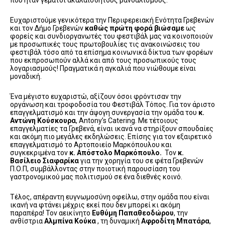
που ήταν γεμάτοι ακαλαίσθητους βανδαλισμούς.
Ευχαριστούμε γενικότερα την Περιφερειακή Ενότητα Γρεβενών
και τον Δήμο Γρεβενών
καθώς πρώτη φορά βιώσαμε
ως
φορείς και συνδιοργανωτές του φεστιβάλ μας να κοινοποιούν
με προσωπικές τους πρωτοβουλίες τις ανακοινώσεις του
φεστιβάλ τόσο από τα επίσημα κοινωνικά δίκτυα των φορέων
που εκπροσωπούν αλλά και από τους προσωπικούς τους
λογαριασμούς! Πραγματικά η αγκαλιά που νιώθουμε είναι
μοναδική.
Ένα μέγιστο ευχαριστώ, αξίζουν όσοι φρόντισαν την
οργάνωση και τροφοδοσία του Φεστιβάλ Τόπος. Για τον άριστο
επαγγελματισμό και την άψογη συνεργασία την ομάδα του
κ.
Αντώνη Κούσκουρα
, Antony’s Catering. Με τέτοιους
επαγγελματίες τα Γρεβενά, είναι ικανά να στηρίξουν σπουδαίες
και ακόμη πιο μεγάλες εκδηλώσεις. Επίσης για τον εξαιρετικό
επαγγελματισμό το Αρτοποιείο Μαρκόπουλου και
συγκεκριμένα τον
κ. Απόστολο Μαρκόπουλο.
Τον
κ.
Βασίλειο Σιαφαρίκα
για την χορηγία του σε φέτα Γρεβενών
Π.Ο.Π, συμβάλλοντας στην ποιοτική παρουσίαση του
γαστρονομικού μας πολιτισμού σε ένα διεθνές κοινό.
Τέλος, απέραντη ευγνωμοσύνη οφείλω, στην ομάδα που είναι
ικανή να φτάνει μέχρις εκεί που δεν μπορεί κι ακόμη
παραπέρα! Τον αεικίνητο
Ευθύμη Παπαθεοδώρου
, την
ανθίστρια
Αλμπίνα Κούκα
, τη δυναμική
Αφροδίτη Μπατάρα
,