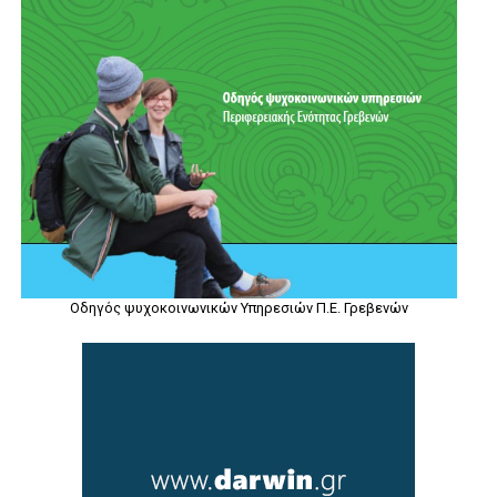
Οδηγός ψυχοκοινωνικών Υπηρεσιών Π.Ε. Γρεβενών