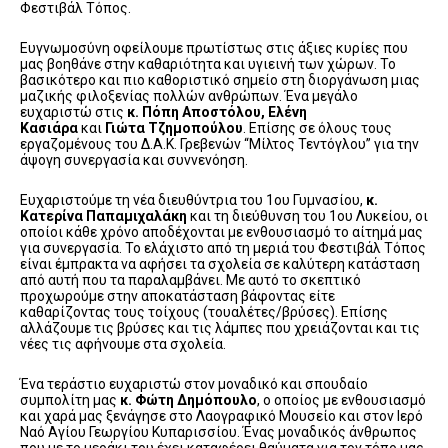
Φεστιβάλ Τόπος.
Ευγνωμοσύνη οφείλουμε πρωτίστως στις άξιες κυρίες που
μας βοηθάνε στην καθαριότητα και υγιεινή των χώρων. Το
βασικότερο και πιο καθοριστικό σημείο στη διοργάνωση μιας
μαζικής φιλοξενίας πολλών ανθρώπων. Ένα μεγάλο
ευχαριστώ στις
κ. Πόπη Αποστόλου, Ελένη
Κασιάρα
και
Γιώτα Τζημοπούλου
. Επίσης σε όλους τους
εργαζομένους του Δ.Α.Κ. Γρεβενών “Μίλτος Τεντόγλου” για την
άψογη συνεργασία και συννενόηση.
Ευχαριστούμε τη νέα διευθύντρια του 1ου Γυμνασίου,
κ.
Κατερίνα Παπαμιχαλάκη
και τη διεύθυνση του 1ου Λυκείου, οι
οποίοι κάθε χρόνο αποδέχονται με ενθουσιασμό το αίτημά μας
για συνεργασία. Το ελάχιστο από τη μεριά του Φεστιβάλ Τόπος
είναι έμπρακτα να αφήσει τα σχολεία σε καλύτερη κατάσταση
από αυτή που τα παραλαμβάνει. Με αυτό το σκεπτικό
προχωρούμε στην αποκατάσταση βάφοντας είτε
καθαρίζοντας τους τοίχους (τουαλέτες/βρύσες). Επίσης
αλλάζουμε τις βρύσες και τις λάμπες που χρειάζονται και τις
νέες τις αφήνουμε στα σχολεία.
Ένα τεράστιο ευχαριστώ στον μοναδικό και σπουδαίο
συμπολίτη μας
κ.
Φώτη Δημόπουλο
, ο οποίος με ενθουσιασμό
και χαρά μας ξενάγησε στο Λαογραφικό Μουσείο και στον Ιερό
Ναό Αγίου Γεωργίου Κυπαρισσίου. Ένας μοναδικός άνθρωπος