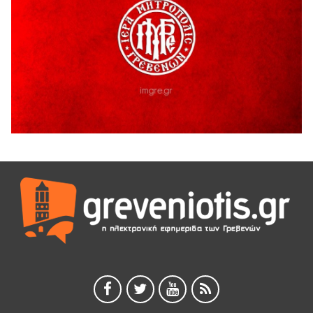
Ο ΑΝΔΡΕΑΣ ΑΣΛΑΝΙΔΗΣ ΣΥΝΕΧΙΖΕΙ ΣΤΟΝ ΠΡΩΤΕΑ
ΓΡΕΒΕΝΩΝ
5 Αυγούστου 2026
Ευχαριστήριο Εκπολιτιστικού Συλλόγου Ταξιάρχη προς κ.
Παρασχάκη Αθανάσιο
5 Αυγούστου 2026
Διακοπή υδροδότησης του Α΄ κλάδου ύδρευσης
5 Αυγούστου 2026
Η Marseaux στα Γρεβενά για μια μοναδική συναυλία
5 Αυγούστου 2026
Θερινό Σινεμά στο πλαίσιο του «Πολιτιστικού
Καλοκαιριού 2026» με την βραβευμένη ταινία «Μικρές
Ανάσες».
5 Αυγούστου 2026
Γρεβενά: Συνελήφθη 18χρονος αλλοδαπός, για κλοπή
εξοπλισμού γυμναστηρίου
5 Αυγούστου 2026