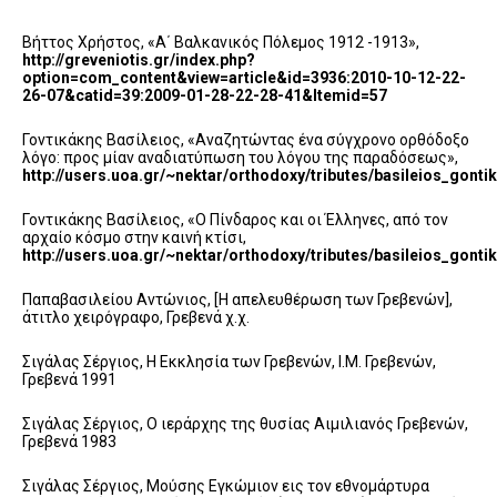
Βήττος Χρήστος, «Α΄ Βαλκανικός Πόλεμος 1912 -1913»,
http://greveniotis.gr/index.php?
option=com_content&view=article&id=3936:2010-10-12-22-
26-07&catid=39:2009-01-28-22-28-41&Itemid=57
Γοντικάκης Βασίλειος, «Αναζητώντας ένα σύγχρονο ορθόδοξο
λόγο: προς μίαν αναδιατύπωση του λόγου της παραδόσεως»,
http://users.uoa.gr/~nektar/orthodoxy/tributes/basileios_go
Γοντικάκης Βασίλειος, «Ο Πίνδαρος και οι Έλληνες, από τον
αρχαίο κόσμο στην καινή κτίσι,
http://users.uoa.gr/~nektar/orthodoxy/tributes/basileios_gont
Παπαβασιλείου Αντώνιος, [Η απελευθέρωση των Γρεβενών],
άτιτλο χειρόγραφο, Γρεβενά χ.χ.
Σιγάλας Σέργιος, Η Εκκλησία των Γρεβενών, Ι.Μ. Γρεβενών,
Γρεβενά 1991
Σιγάλας Σέργιος, Ο ιεράρχης της θυσίας Αιμιλιανός Γρεβενών,
Γρεβενά 1983
Σιγάλας Σέργιος, Μούσης Εγκώμιον εις τον εθνομάρτυρα