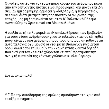
Οι νύξεις αυτές για τον εσωτερικό κόσμο του ανθρώπου μέσα
από την οπτική της πίστης είναι πρόσφορες, όχι μόνον επειδή
σε μιαν ημέρα μνήμης αρμόζει η «δοξολογία, η ευχαριστία»,
αλλά και διότι με την πίστη πορεύονταν οι άνθρωποι της
εποχής –ας μη λησμονείται ότι στον Α΄ Βαλκανικό Πόλεμο
εναντιώθηκαν Χριστιανοί και Μουσουλμάνοι.
Η ομιλία αυτή τιτλοφορείται «Η απελευθέρωση των Γρεβενών
για τους νέους ανθρώπους» γι αυτό τελειώνοντας ας εξηγηθεί
ποιοι είναι οι νέοι άνθρωποι προς τους οποίους απευθύνονται
αυτά τα λόγια: όχι (μόνον) οι νέοι με τη βιολογική έννοια του
όρου, αλλά όσοι επιθυμούν την «καινή κτίση», αυτοί δηλαδή
που αντί για τον κλειστό χώρο του κτιστού προτιμούν την
ανοιχτή εμπειρία της «όντως γνώσεως κι ελευθερίας».
Ευχαριστώ πολύ!
Υ.Γ. Για την οικοδόμηση της ομιλίας αρύσθησαν στοιχεία από
τα εξής πονήματα: