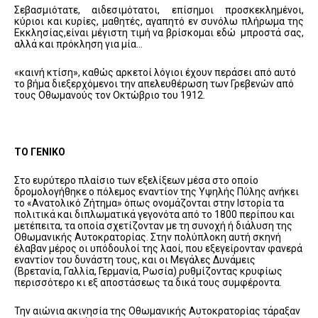
Σεβασμιότατε, αιδεσιμότατοι, επίσημοι προσκεκλημένοι,
κύριοι και κυρίες, μαθητές, αγαπητό εν συνόλω πλήρωμα της
Εκκλησίας,είναι μέγιστη τιμή να βρίσκομαι εδώ μπροστά σας,
αλλά και πρόκληση για μία…
«καινή κτίση», καθώς αρκετοί λόγιοι έχουν περάσει από αυτό
το βήμα διεξερχόμενοι την απελευθέρωση των Γρεβενών από
τους Οθωμανούς τον Οκτώβριο του 1912.
ΤΟ ΓΕΝΙΚΟ
Στο ευρύτερο πλαίσιο των εξελίξεων μέσα στο οποίο
δρομολογήθηκε ο πόλεμος εναντίον της Υψηλής Πύλης ανήκει
το «Ανατολικό Ζήτημα» όπως ονομάζονται στην Ιστορία τα
πολιτικά και διπλωματικά γεγονότα από το 1800 περίπου και
μετέπειτα, τα οποία σχετίζονταν με τη συνοχή ή διάλυση της
Οθωμανικής Αυτοκρατορίας. Στην πολύπλοκη αυτή σκηνή
έλαβαν μέρος οι υπόδουλοί της λαοί, που εξεγείρονταν φανερά
εναντίον του δυνάστη τους, και οι Μεγάλες Δυνάμεις
(Βρετανία, Γαλλία, Γερμανία, Ρωσία) ρυθμίζοντας κρυφίως
περισσότερο κι εξ αποστάσεως τα δικά τους συμφέροντα.
Την αιώνια ακινησία της Οθωμανικής Αυτοκρατορίας τάραξαν