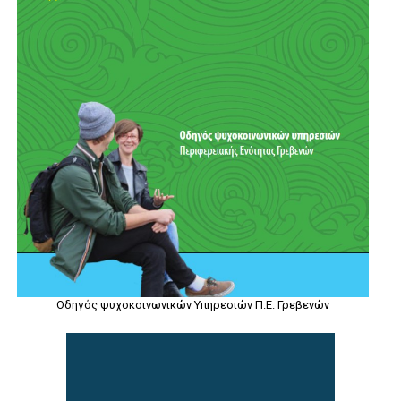
Οδηγός ψυχοκοινωνικών Υπηρεσιών Π.Ε. Γρεβενών