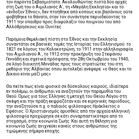
τον παρόντα Σεβασμιότατο. Ακολουθώντας πιστά δύο αρχές
στη ζωή του ο Αιμιλιανός Α΄, τη «Μεγάλη Εκκλησία» και το
«ένδοξον Έθνος», δεν πτοήθηκε από κόπους και βασάνους ούτε
φοβήθηκε το θάνατο, όταν τον συνάντησε περιοδεύοντας το
1911 την ύπαιθρο προς διαφύλαξιν του ποιμνίου του από
Αλλόθρησκους και Ουνίτες.
Παρόμοια θεμελιακή πίστη στο Έθνος και την Εκκλησία
συναντάται σε βασικές τομές της Ιστορίας του Ελληνισμού: το
1821 σε λόγους του Κολοκοτρώνη, το 1911 στην αλληλογραφία
του Αιμιλιανού Α΄, το 1912 στην προκήρυξη του Στεφάνου
Γεννάδη και σχετικά πρόσφατα, την 28η Οκτωβρίου του 1940,
σε λόγο διοικητή Μονάδας προς τους στρατιώτες του στη
μεθόριο της Αλβανίας όπου αυτολεξεί ανέφερε: «ο Θεός και το
Δίκαιο είναι μαζί μας».
Θα πείτε πως είναι φυσικό σε δύσκολους καιρούς, ιδιαίτερα
εν πολέμω, οι άνθρωποι να αναζητούν την παραμυθία του
Θεού. Όμως για τους Έλληνες η μετοχή του Θείου Λόγου στη
σκέψη και την πράξη εκφραζόταν και σε ειρηνικές περιόδους,
την αναζητούσε π.χ. ο παλαιός φιλόσοφος Ηράκλειτος ο
Εφέσιος. Ο Χριστιανισμός αρυσθείς από την αρχαία ελληνική
φιλοσοφία προχώρησε σε κάτι συναρπαστικότερο από το
στοχασμό, στην κοινωνία ζωής. Και αυτή τη θέληση για
κοινωνία ζωής ανιχνεύει κανείς στους ανθρώπους της
τιμώμενης σήμερα εποχής.