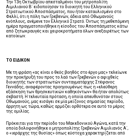
Την 13η Οκτωβρίου απεσταλμένοι του μητροπολίτη
Αιμιλιανού Β΄ ειδοποίησαν το διοικητή του Ελληνικού
Στρατιωτικού Αποσπάσματος, που ήταν καταυλισμένο στο
Φελλί, ότι η πόλη των Γρεβενών, άδεια από Οθωμανούς
ενόπλους, ανέμενε τον Ελληνικό Στρατό. Όντως τη μεθεπόμενη
ημέρα πραγματοποιήθηκε η είσοδος του Αποσπάσματος κάτω
από ζητωκραυγές και χειροκροτήματα όλων ανεξαιρέτως των
κατοίκων.
ΤΟ ΕΙΔΙΚΟΝ
Με τη φράση «ας είναι ο θεός βοηθός στο έργο μας» τελείωνε
την προκήρυξή του προς το λαό των Γρεβενών ο αφιχθείς
διοικητής των στρατιωτών συνταγματάρχης Στέφανος
Γεννάδης, αναφέροντας προηγουμένως πως η «ελεύθερη
εξάσκηση των θρησκευτικών καθηκόντων» θα ήταν απολύτως
σεβαστή. Η τελευταία πρόταση, η οποία απευθυνόταν στους
Οθωμανούς, μας εισάγει σε μία μείζονος σημασίας περίοδο,
άρρητη ως τώρα, καθώς αρμόζει ορθότερα σε αυτό το μέρος
της ομιλίας.
Πρόκειται για την περίοδο του Μακεδονικού Αγώνα, κατά την
οποία δολοφονήθηκε ο μητροπολίτης Γρεβενών Αιμιλιανός Α΄,
ο «ιεράρχης της θυσίας» όπως εύστοχα χαρακτηρίζεται από