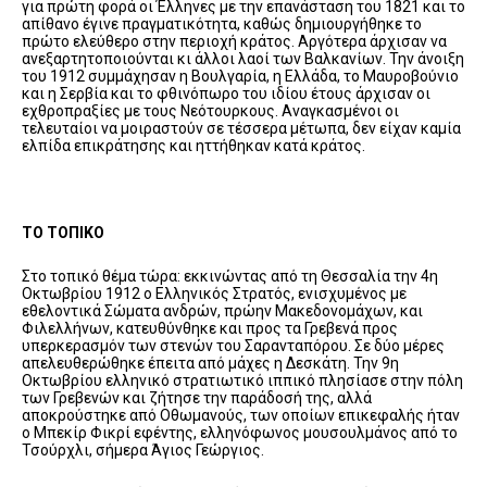
για πρώτη φορά οι Έλληνες με την επανάσταση του 1821 και το
απίθανο έγινε πραγματικότητα, καθώς δημιουργήθηκε το
πρώτο ελεύθερο στην περιοχή κράτος. Αργότερα άρχισαν να
ανεξαρτητοποιούνται κι άλλοι λαοί των Βαλκανίων. Την άνοιξη
του 1912 συμμάχησαν η Βουλγαρία, η Ελλάδα, το Μαυροβούνιο
και η Σερβία και το φθινόπωρο του ιδίου έτους άρχισαν οι
εχθροπραξίες με τους Νεότουρκους. Αναγκασμένοι οι
τελευταίοι να μοιραστούν σε τέσσερα μέτωπα, δεν είχαν καμία
ελπίδα επικράτησης και ηττήθηκαν κατά κράτος.
ΤΟ ΤΟΠΙΚΟ
Στο τοπικό θέμα τώρα: εκκινώντας από τη Θεσσαλία την 4η
Οκτωβρίου 1912 ο Ελληνικός Στρατός, ενισχυμένος με
εθελοντικά Σώματα ανδρών, πρώην Μακεδονομάχων, και
Φιλελλήνων, κατευθύνθηκε και προς τα Γρεβενά προς
υπερκερασμόν των στενών του Σαρανταπόρου. Σε δύο μέρες
απελευθερώθηκε έπειτα από μάχες η Δεσκάτη. Την 9η
Οκτωβρίου ελληνικό στρατιωτικό ιππικό πλησίασε στην πόλη
των Γρεβενών και ζήτησε την παράδοσή της, αλλά
αποκρούστηκε από Οθωμανούς, των οποίων επικεφαλής ήταν
ο Μπεκίρ Φικρί εφέντης, ελληνόφωνος μουσουλμάνος από το
Τσούρχλι, σήμερα Άγιος Γεώργιος.