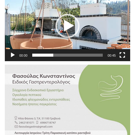
Αναπαραγωγής
Βίντεο
00:00
00:45