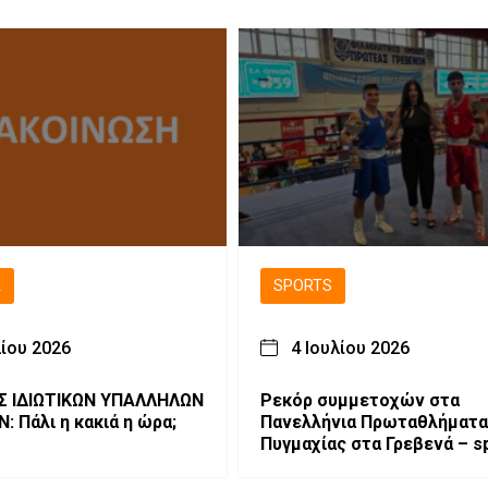
Ά
SPORTS
λίου 2026
4 Ιουλίου 2026
Σ ΙΔΙΩΤΙΚΩΝ ΥΠΑΛΛΗΛΩΝ
Ρεκόρ συμμετοχών στα
: Πάλι η κακιά η ώρα;
Πανελλήνια Πρωταθλήματα
Πυγμαχίας στα Γρεβενά – s
επίδειξης απο τους Αχιλλέ
Τσεπίδη και Αχιλλέα Καλογερίδη