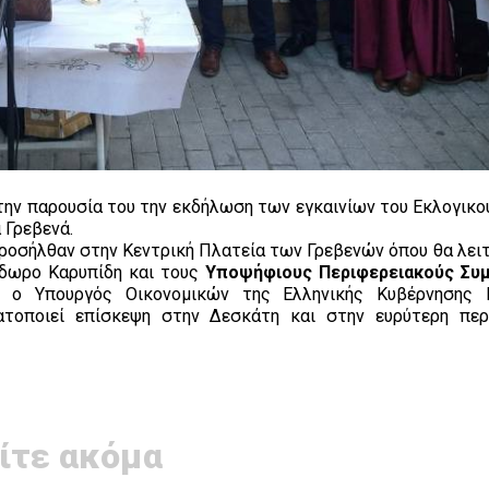
την παρουσία του την εκδήλωση των εγκαινίων του Εκλογικο
Γρεβενά.
ροσήλθαν στην Κεντρική Πλατεία των Γρεβενών όπου θα λειτ
όδωρο Καρυπίδη και τους
Υποψήφιους Περιφερειακούς Συ
 ο Υπουργός Οικονομικών της Ελληνικής Κυβέρνησης Ε
τοποιεί επίσκεψη στην Δεσκάτη και στην ευρύτερη πε
ίτε ακόμα