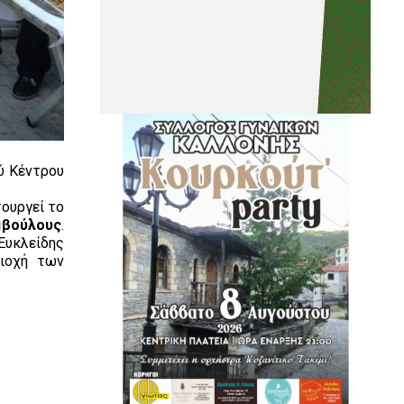
ύ Κέντρου
ουργεί το
μβούλους
.
υκλείδης
ριοχή των