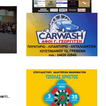
parring
α