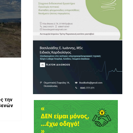
ς την
βενών
δο