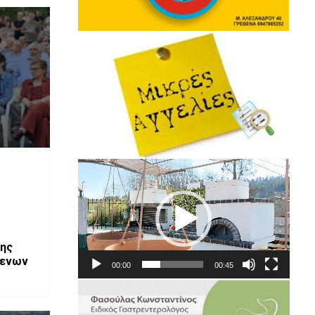
Πρόγραμμα
Αναπαραγωγής
Βίντεο
της
βενων
00:00
00:45
ενών