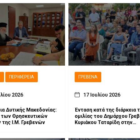
(βίντεο-φωτογραφίες)
Ά
ΠΕΡΙΦΈΡΕΙΑ
ΓΡΕΒΕΝΆ
υλίου 2026
17 Ιουλίου 2026
ια Δυτικής Μακεδονίας:
Ένταση κατά της διάρκεια 
 των Θρησκευτικών
ομιλίας του Δημάρχου Γρε
μνημείων της Ι.Μ. Γρεβενών
Κυριάκου Ταταρίδη στην
εκδήλωση στη Μηλιά Γρεβ
(Βίντεο)