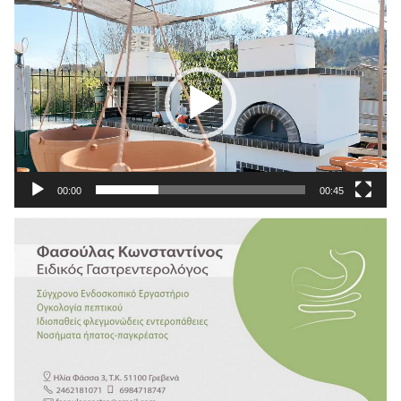
Πρόγραμμα
Αναπαραγωγής
Βίντεο
00:00
00:45