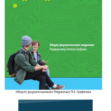
Οδηγός ψυχοκοινωνικών Υπηρεσιών Π.Ε. Γρεβενών