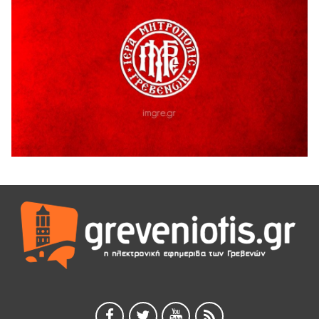
Γρεβενά: Συνελήφθη 18χρονος αλλοδαπός, για κλοπή
εξοπλισμού γυμναστηρίου
5 Αυγούστου 2026
ΑΗ ΛΑΟΣ | 5 Αυγούστου | Υπαίθριο Θέατρο “Καστράκι”,
Γρεβενά
5 Αυγούστου 2026
41η Γιορτή Κρασιού στο Τρίκωμο – «Γιορτή Παράδοσης»
5 Αυγούστου 2026
ΜΟΡΙΟΔΟΤΟΥΜΕΝΑ ΣΕΜΙΝΑΡΙΑ ΑΠΟ ΤΟ ΠΑΝΕΠΙΣΤΗΜΙΟ
ΠΕΙΡΑΙΑ
5 Αυγούστου 2026
ΕΥΧΑΡΙΣΤΙΕΣ Φυσιολατρικού Συλλόγου Γρεβενών
4 Αυγούστου 2026
Έκτακτη χρηματοδότηση 400.000€ για επιπλέον εργασίες
στο Δημοτικό Στάδιο Γρεβενών «Μίλτος Τεντόγλου»
4 Αυγούστου 2026