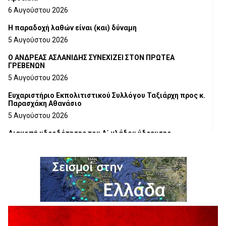
6 Αυγούστου 2026
H παραδοχή λαθών είναι (και) δύναμη
5 Αυγούστου 2026
Ο ΑΝΔΡΕΑΣ ΑΣΛΑΝΙΔΗΣ ΣΥΝΕΧΙΖΕΙ ΣΤΟΝ ΠΡΩΤΕΑ
ΓΡΕΒΕΝΩΝ
5 Αυγούστου 2026
Ευχαριστήριο Εκπολιτιστικού Συλλόγου Ταξιάρχη προς κ.
Παρασχάκη Αθανάσιο
5 Αυγούστου 2026
Διακοπή υδροδότησης του Α΄ κλάδου ύδρευσης
5 Αυγούστου 2026
Η Marseaux στα Γρεβενά για μια μοναδική συναυλία
5 Αυγούστου 2026
Θερινό Σινεμά στο πλαίσιο του «Πολιτιστικού
Καλοκαιριού 2026» με την βραβευμένη ταινία «Μικρές
Ανάσες».
5 Αυγούστου 2026