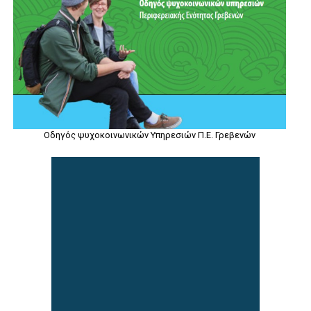
Οδηγός ψυχοκοινωνικών Υπηρεσιών Π.Ε. Γρεβενών