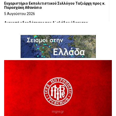
Ευχαριστήριο Εκπολιτιστικού Συλλόγου Ταξιάρχη προς κ.
Παρασχάκη Αθανάσιο
5 Αυγούστου 2026
Διακοπή υδροδότησης του Α΄ κλάδου ύδρευσης
5 Αυγούστου 2026
Η Marseaux στα Γρεβενά για μια μοναδική συναυλία
5 Αυγούστου 2026
Θερινό Σινεμά στο πλαίσιο του «Πολιτιστικού
Καλοκαιριού 2026» με την βραβευμένη ταινία «Μικρές
Ανάσες».
5 Αυγούστου 2026
Γρεβενά: Συνελήφθη 18χρονος αλλοδαπός, για κλοπή
εξοπλισμού γυμναστηρίου
5 Αυγούστου 2026
ΑΗ ΛΑΟΣ | 5 Αυγούστου | Υπαίθριο Θέατρο “Καστράκι”,
Γρεβενά
5 Αυγούστου 2026
41η Γιορτή Κρασιού στο Τρίκωμο – «Γιορτή Παράδοσης»